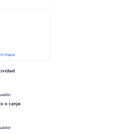
rir mapa
tividad
cuador
o o canje
cuador