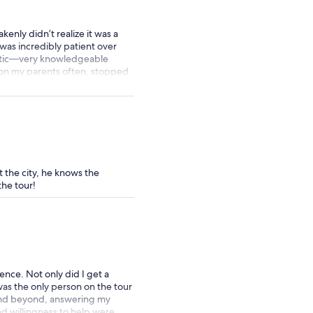
kenly didn’t realize it was a
 was incredibly patient over
astic—very knowledgeable
 on my parents often, stopped
ly recommend this tour. They
he took, which was a really
 the city, he knows the
the tour!
ence. Not only did I get a
I was the only person on the tour
and beyond, answering my
nd willingness to help were