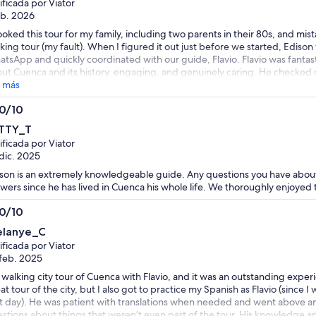
ificada por Viator
al
eb. 2026
seleccionar
ooked this tour for my family, including two parents in their 80s, and mista
varias
king tour (my fault). When I figured it out just before we started, Edison
entradas
tsApp and quickly coordinated with our guide, Flavio. Flavio was fant
para
ut Cuenca and its history, engaging, and genuinely caring. He checked
rest when needed, and never made us feel rushed or like a burden. High
 más
adultos
ly care. Edison even followed up after the tour, and Flavio shared photos 
.0/10
e touch.
0
TTY_T
ificada por Viator
dic. 2025
son is an extremely knowledgeable guide. Any questions you have about
wers since he has lived in Cuenca his whole life. We thoroughly enjoyed 
.0/10
0
lanye_C
ificada por Viator
feb. 2025
walking city tour of Cuenca with Flavio, and it was an outstanding experi
at tour of the city, but I also got to practice my Spanish as Flavio (since 
t day). He was patient with translations when needed and went above 
stions about things that weren’t even part of the tour. His knowledge a