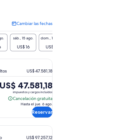
Cambiar las fechas
Cambiar
las
fechas
go.
sáb., 15 ago.
dom., 16 ago.
lun., 17 ago.
mar., 18 ago.
mié., 1
6
US$ 16
US$ 16
US$ 16
US$ 16
US$
ltos
US$ 47.581,18
El
US$ 47.581,18
precio
impuestos y cargos incluidos
es
Cancelación gratuita
Cancelación
de
Hasta el jue. 6 ago.
gratuita
US$ 47.581,18.
Reservar
to
US$ 97.257,12