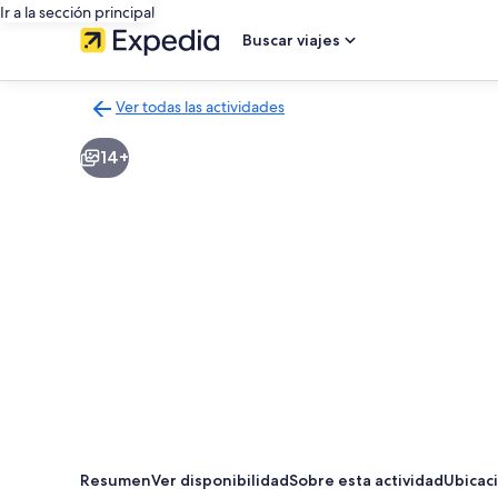
Ir a la sección principal
Buscar viajes
Ver todas las actividades
Volver
a
14+
la
página
de
resultados
de
actividades
Resumen
Ver disponibilidad
Sobre esta actividad
Ubicac