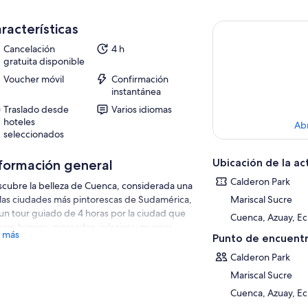
racterísticas
Cancelación
4 h
gratuita disponible
Voucher móvil
Confirmación
instantánea
Traslado desde
Varios idiomas
hoteles
Ab
seleccionados
Ubicación de la ac
formación general
Calderon Park
cubre la belleza de Cuenca, considerada una
las ciudades más pintorescas de Sudamérica,
Mariscal Sucre
un tour guiado de 4 horas por la ciudad que
Cuenca, Azuay, E
luye barrios, mercados, iglesias y museos.
 más
Punto de encuentr
ogida y entrega en el hotel.
Calderon Park
Mariscal Sucre
Cuenca, Azuay, E