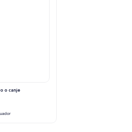
o o canje
cuador