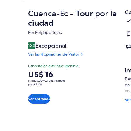
Cuenca-Ec - Tour por la
Ca
ciudad
Por Polylepis Tours
Excepcional
10.0
10.0 de 10
Ver las 4 opiniones de Viator
Cancelación gratuita disponible
In
El
US$ 16
precio
Des
impuestos y cargos incluidos
es
por adulto
de 
de
en 
US$ 16.
inc
Ver entradas
Ver
Rec
por
adulto