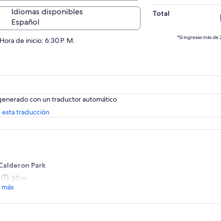
Idiomas disponibles
Total
Español
*Si ingresas más de 
Hora de inicio: 6:30 P. M.
 generado con un traductor automático
Se
 esta traducción
abrirá
en
una
nueva
pestaña
Calderon Park
20 m
 más