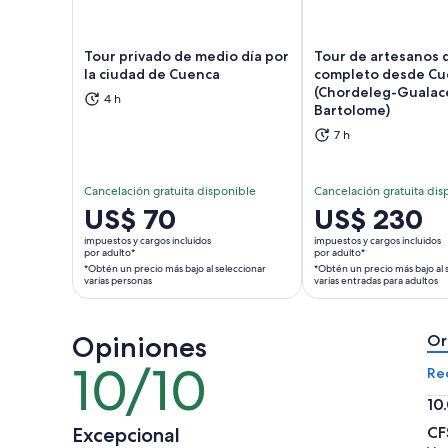
Tour privado de medio día por
Tour de artesanos 
la ciudad de Cuenca
completo desde Cu
(Chordeleg-Gualac
4 h
Se abrirá en una nueva pestaña
Se a
Bartolome)
7 h
Cancelación gratuita disponible
Cancelación gratuita dis
El
US$ 70
El
US$ 230
precio
precio
impuestos y cargos incluidos
impuestos y cargos incluidos
es
es
por adulto*
por adulto*
*Obtén un precio más bajo al seleccionar
*Obtén un precio más bajo al 
de
de
varias personas
varias entradas para adultos
US$ 70.
US$ 230.
por
por
adulto*
adulto*
Opiniones
Or
*Obtén
*Obtén
10/10
10
Re
un
un
de
precio
precio
10
10
más
más
10.
Excepcional
CF
bajo
bajo
de