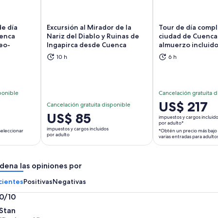
de día
Excursión al Mirador de la
Tour de día compl
enca
Nariz del Diablo y Ruinas de
ciudad de Cuenca
eo-
Ingapirca desde Cuenca
almuerzo incluid
brirá en una nueva pestaña
Se abrirá en una nueva pestaña
Se
10 h
6 h
ponible
Cancelación gratuita d
El
US$ 217
Cancelación gratuita disponible
precio
El
US$ 85
impuestos y cargos incluid
es
por adulto*
precio
impuestos y cargos incluidos
seleccionar
*Obtén un precio más bajo 
de
es
por adulto
varias entradas para adulto
US$ 217.
de
por
US$ 85.
adulto*
dena las opiniones por
por
*Obtén
adulto
cientes
Positivas
Negativas
un
precio
.0/10
más
0
Stan
bajo