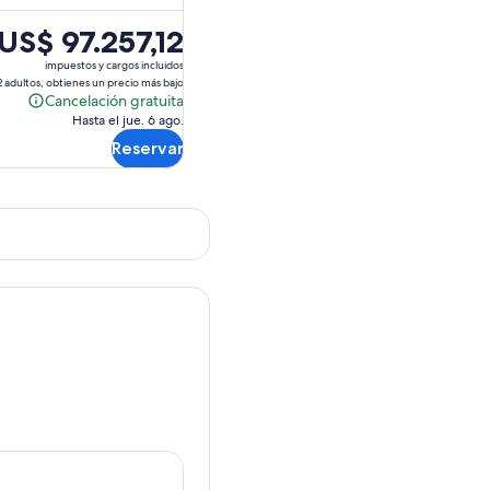
El
US$ 97.257,12
precio
impuestos y cargos incluidos
es
2 adultos, obtienes un precio más bajo
Cancelación gratuita
de
Cancelación
Hasta el jue. 6 ago.
US$ 97.257,12.
gratuita
Reservar