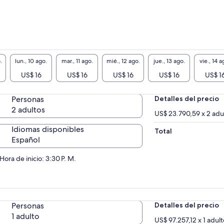
.
lun., 10 ago.
mar., 11 ago.
mié., 12 ago.
jue., 13 ago.
vie., 14 a
US$ 16
US$ 16
US$ 16
US$ 16
US$ 1
Personas
Detalles del precio
2 adultos
US$ 23.790,59 x 2 adu
Idiomas disponibles
Total
Español
Hora de inicio: 3:30 P. M.
Personas
Detalles del precio
1 adulto
US$ 97.257,12 x 1 adul