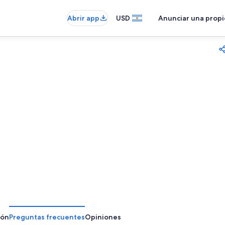
Abrir app
USD
Anunciar una prop
ión
Preguntas frecuentes
Opiniones