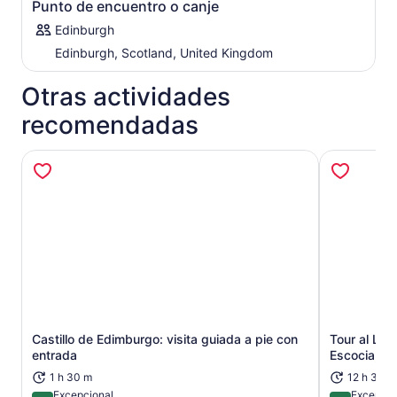
Punto de encuentro o canje
Kingsbarns
Saint Andrews
Edinburgh
Bahía de St. Andrews en el Fairmont Hotel
Edinburgh, Scotland, United Kingdom
Gleneagles para el almuerzo, golf o tiro
Campo antiguo de Musselburgh
Otras actividades
Campo de golf Kingsfield
recomendadas
Castillo de Edimburgo: visita guiada a pie con
Tour al Lag
Se abrirá en una nueva pestaña
entrada
Escocia, Gl
1 h 30 m
12 h 30 m
Excepcional
Excepcio