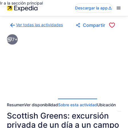
Ir a la sección principal
Descargar la app
Ver todas las actividades
Compartir
Volver
a
7+
la
página
de
resultados
de
actividades
Resumen
Ver disponibilidad
Sobre esta actividad
Ubicación
Scottish Greens: excursión
privada de un día a un campo