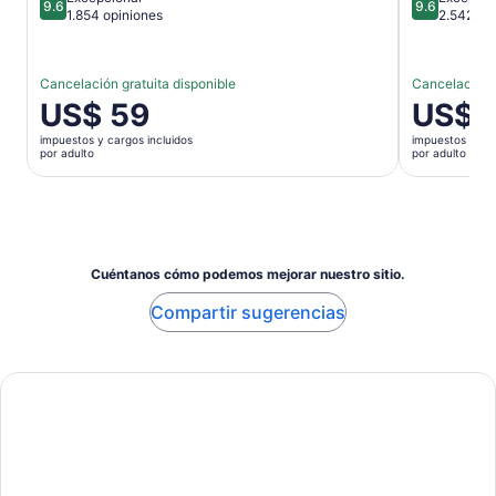
9.6
9.6
9.6 de 10
9.6 de 10
1.854 opiniones
2.542 op
Cancelación gratuita disponible
Cancelación g
El
US$ 59
El
US$ 
precio
precio
impuestos y cargos incluidos
impuestos y car
es
es
por adulto
por adulto
de
de
US$ 59.
US$ 112.
por
por
adulto
adulto
Cuéntanos cómo podemos mejorar nuestro sitio.
Compartir sugerencias