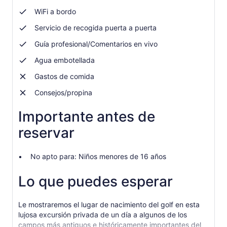
ingresas
WiFi a bordo
más
de
Servicio de recogida puerta a puerta
2 adultos,
obtienes
Guía profesional/Comentarios en vivo
un
Agua embotellada
precio
más
Gastos de comida
bajo
Consejos/propina
Importante antes de
reservar
No apto para: Niños menores de 16 años
Lo que puedes esperar
Le mostraremos el lugar de nacimiento del golf en esta
lujosa excursión privada de un día a algunos de los
campos más antiguos e históricamente importantes del