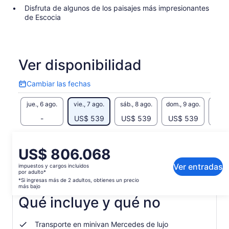
Disfruta de algunos de los paisajes más impresionantes
de Escocia
Ver disponibilidad
Cambiar las fechas
Cambiar
las
jue., 6 ago.
vie., 7 ago.
sáb., 8 ago.
dom., 9 ago.
lun., 
fechas
-
US$ 539
US$ 539
US$ 539
US$
Es posible que el contenido de esta página se haya
generado con un traductor automático
El
US$ 806.068
Ver el texto original (inglés)
precio
Ver entradas
impuestos y cargos incluidos
Se
Enviar comentarios sobre esta traducción
es
por adulto*
abrirá
de
*Si ingresas más de 2 adultos, obtienes un precio
en
más bajo
US$ 806.068.
una
Qué incluye y qué no
por
nueva
adulto*
pestaña
*Si
Transporte en minivan Mercedes de lujo