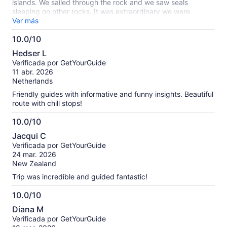
islands. We sailed through the rock and we saw seals
sleeping on other rocks. It was extraordinary we were
provided warm blankets.
Ver más
10.0/10
10.0
Hedser L
de
Verificada por GetYourGuide
10
11 abr. 2026
Netherlands
Friendly guides with informative and funny insights. Beautiful
route with chill stops!
10.0/10
10.0
Jacqui C
de
Verificada por GetYourGuide
10
24 mar. 2026
New Zealand
Trip was incredible and guided fantastic!
10.0/10
10.0
Diana M
de
Verificada por GetYourGuide
10