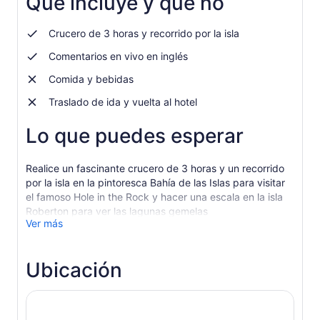
Qué incluye y qué no
por
nueva
adulto
pestaña
Crucero de 3 horas y recorrido por la isla
Comentarios en vivo en inglés
Comida y bebidas
Traslado de ida y vuelta al hotel
Lo que puedes esperar
Realice un fascinante crucero de 3 horas y un recorrido
por la isla en la pintoresca Bahía de las Islas para visitar
el famoso Hole in the Rock y hacer una escala en la isla
Roberton para ver las lagunas gemelas
Ver más
Navegar por las aguas prístinas entre 144 islas y paisajes
impresionantes. ¡Mantente atento a la vida silvestre
marina y las aves!
Ubicación
Visite el icónico “Agujero en la Roca”, un impresionante
arco natural que se erige como testimonio de las
maravillas geológicas de la región, donde el barco
navega alrededor de la impresionante formación rocosa,