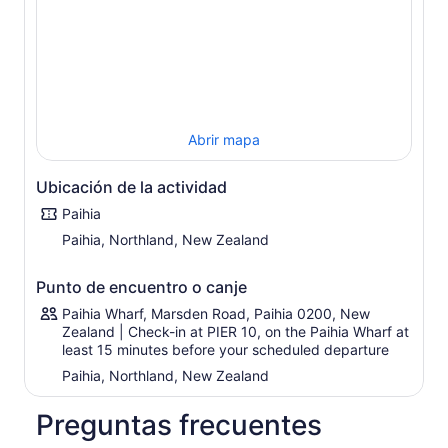
proporcionando una experiencia emocionante e
inolvidable.
Haga una escala en la isla Roberton, donde
desembarcará para dar un breve y pintoresco paseo
hasta el mirador. Maravíllate con las vistas panorámicas
de las lagunas gemelas desde este mirador, rodeado de
Abrir mapa
exuberante vegetación y aguas cristalinas. Sumérjase en
la tranquilidad de esta isla paradisíaca y capture la
esencia del esplendor natural de la Bahía de las Islas.
Ubicación de la actividad
Este recorrido de 3 horas en crucero y por la isla promete
Paihia
una experiencia inmersiva, ya que entreteje la rica
Paihia, Northland, New Zealand
historia marítima de la región con sus impresionantes
paisajes. Descubra la magia de Bay of Islands mientras
Punto de encuentro o canje
crea recuerdos imborrables en esta inolvidable
excursión.
Paihia Wharf, Marsden Road, Paihia 0200, New
Zealand | Check-in at PIER 10, on the Paihia Wharf at
least 15 minutes before your scheduled departure
Paihia, Northland, New Zealand
Preguntas frecuentes