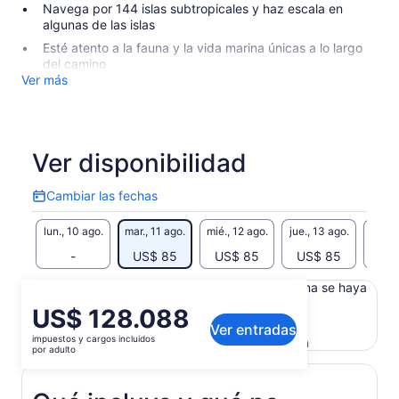
Navega por 144 islas subtropicales y haz escala en
algunas de las islas
Esté atento a la fauna y la vida marina únicas a lo largo
del camino
Ver más
Ver disponibilidad
Cambiar las fechas
Cambiar
las
lun., 10 ago.
mar., 11 ago.
mié., 12 ago.
jue., 13 ago.
vie., 
fechas
-
US$ 85
US$ 85
US$ 85
US
Es posible que el contenido de esta página se haya
generado con un traductor automático
El
US$ 128.088
Ver el texto original (inglés)
Ver entradas
precio
impuestos y cargos incluidos
Se
Enviar comentarios sobre esta traducción
es
por adulto
abrirá
de
en
US$ 128.088.
una