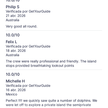
10.0/10
10.0
Philip S
de
Verificada por GetYourGuide
10
21 abr. 2026
Australia
Very good all round.
10.0/10
10.0
Felix L
de
Verificada por GetYourGuide
10
18 abr. 2026
Australia
The crew were really professional and friendly. The island
stops provided breathtaking lookout points
10.0/10
10.0
Michelle H
de
Verificada por GetYourGuide
10
16 abr. 2026
Mexico
Perfect !!!! we quickly saw quite a number of dolphins. We
were let off to explore a private island the semiprivate