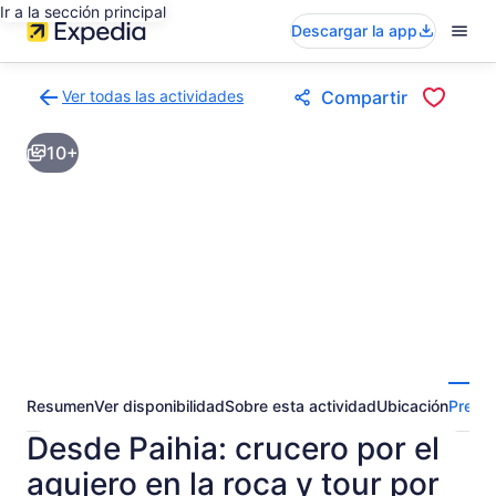
Ir a la sección principal
Descargar la app
Ver todas las actividades
Compartir
Volver
a
10+
la
página
de
resultados
de
actividades
Resumen
Ver disponibilidad
Sobre esta actividad
Ubicación
Pregun
Desde Paihia: crucero por el
agujero en la roca y tour por