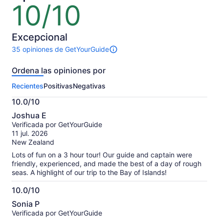
10/10
10
de
10
Excepcional
35 opiniones de GetYourGuide
35
opiniones
Ordena las opiniones por
sobre
esta
Recientes
Positivas
Negativas
actividad.
Más
10.0/10
información
10.0
sobre
Joshua E
de
las
Verificada por GetYourGuide
10
opiniones
11 jul. 2026
verificadas
New Zealand
Lots of fun on a 3 hour tour! Our guide and captain were
friendly, experienced, and made the best of a day of rough
seas. A highlight of our trip to the Bay of Islands!
10.0/10
10.0
Sonia P
de
Verificada por GetYourGuide