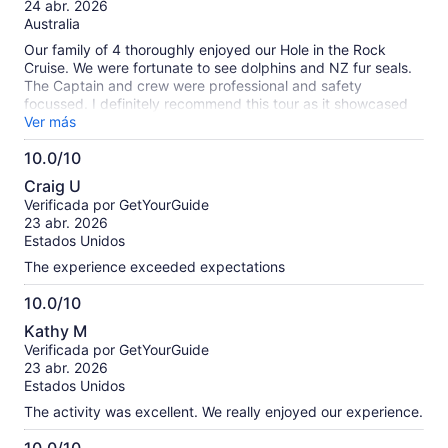
10
24 abr. 2026
Australia
Our family of 4 thoroughly enjoyed our Hole in the Rock
Cruise. We were fortunate to see dolphins and NZ fur seals.
The Captain and crew were professional and safety
focussed. I definitely recommend this tour as it showcased
the beautiful Bay of Islands.
Ver más
10.0/10
10.0
Craig U
de
Verificada por GetYourGuide
10
23 abr. 2026
Estados Unidos
The experience exceeded expectations
10.0/10
10.0
Kathy M
de
Verificada por GetYourGuide
10
23 abr. 2026
Estados Unidos
The activity was excellent. We really enjoyed our experience.