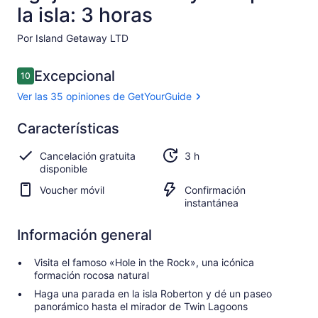
la isla: 3 horas
Por Island Getaway LTD
Opiniones
Excepcional
10
10 de 10
Ver las 35 opiniones de GetYourGuide
Excepcional
Características
10.0
10.0 de 10
Ver las 35
Cancelación gratuita
3 h
opiniones de
disponible
GetYourGuide
Voucher móvil
Confirmación
instantánea
Información general
Visita el famoso «Hole in the Rock», una icónica
formación rocosa natural
Haga una parada en la isla Roberton y dé un paseo
panorámico hasta el mirador de Twin Lagoons