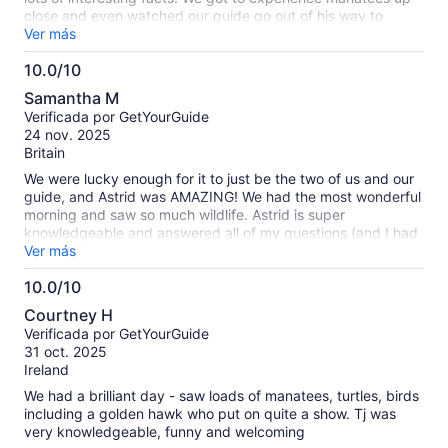
close and even watched our guide go out of his way to
protect them from some boaters that had gone in the wrong
Ver más
way. I can't praise the tour high enough!!!!
10.0/10
10.0
Samantha M
de
Verificada por GetYourGuide
10
24 nov. 2025
Britain
We were lucky enough for it to just be the two of us and our
guide, and Astrid was AMAZING! We had the most wonderful
morning and saw so much wildlife. Astrid is super
knowledgeable and answered all of my questions (and I had
quite a lot!). Can’t recommend enough - an incredibly special
Ver más
experience that we will remember forever. It was also
10.0/10
amazing that Astrid took amazing pics that we purchased
10.0
afterwards. This meant we could put our phones/cameras
Courtney H
down and just be present and thoroughly enjoy the
de
Verificada por GetYourGuide
encounters with all the wildlife and nature!
10
31 oct. 2025
Ireland
We had a brilliant day - saw loads of manatees, turtles, birds
including a golden hawk who put on quite a show. Tj was
very knowledgeable, funny and welcoming