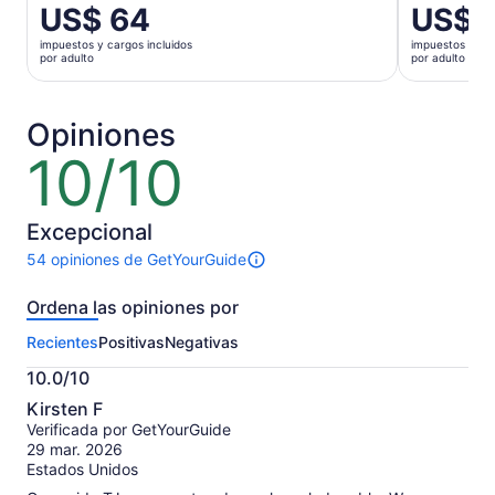
El
US$ 64
El
US$ 
precio
precio
impuestos y cargos incluidos
impuestos y car
es
es
por adulto
por adulto
de
de
US$ 64.
US$ 239.
por
por
Opiniones
adulto
adulto
10/10
10
de
10
Excepcional
54 opiniones de GetYourGuide
54
opiniones
Ordena las opiniones por
sobre
esta
Recientes
Positivas
Negativas
actividad.
Más
10.0/10
información
10.0
sobre
Kirsten F
de
las
Verificada por GetYourGuide
10
opiniones
29 mar. 2026
verificadas
Estados Unidos