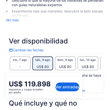
Descubre lo que la mayoría de los visitantes se perderían
con guías naturalistas expertos
Experimenta más que manatíes: descubre el lado salvaje
de Florida
Ver más
Ver disponibilidad
Cambiar las fechas
Cambiar
las
vie., 7 ago.
sáb., 8 ago.
dom., 9 ago.
lun., 10 ago.
mar., 
fechas
-
US$ 80
US$ 80
US$ 80
US
Es posible que el contenido de esta página se haya
generado con un traductor automático
El
US$ 119.898
Ver el texto original (inglés)
Ver entradas
precio
impuestos y cargos incluidos
Se
Enviar comentarios sobre esta traducción
es
por adulto
abrirá
de
en
Qué incluye y qué no
US$ 119.898.
una
por
nueva