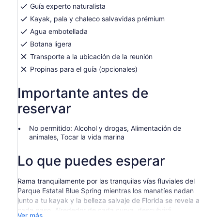
adulto
pestaña
Guía experto naturalista
Kayak, pala y chaleco salvavidas prémium
Agua embotellada
Botana ligera
Transporte a la ubicación de la reunión
Propinas para el guía (opcionales)
Importante antes de
reservar
No permitido: Alcohol y drogas, Alimentación de
animales, Tocar la vida marina
Lo que puedes esperar
Rama tranquilamente por las tranquilas vías fluviales del
Parque Estatal Blue Spring mientras los manatíes nadan
junto a tu kayak y la belleza salvaje de Florida se revela a
cada paso. Alrededor de cada curva, descubrirá
Ver más