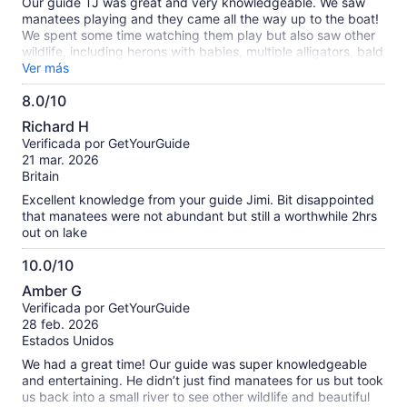
Our guide TJ was great and very knowledgeable. We saw
manatees playing and they came all the way up to the boat!
We spent some time watching them play but also saw other
wildlife, including herons with babies, multiple alligators, bald
eagles, a water snake, turtles, and several other big (noisy)
Ver más
birds. The tour was good for both seasoned kayakers and
8.0/10
beginners!
8.0
Richard H
de
Verificada por GetYourGuide
10
21 mar. 2026
Britain
Excellent knowledge from your guide Jimi. Bit disappointed
that manatees were not abundant but still a worthwhile 2hrs
out on lake
10.0/10
10.0
Amber G
de
Verificada por GetYourGuide
10
28 feb. 2026
Estados Unidos
We had a great time! Our guide was super knowledgeable
and entertaining. He didn’t just find manatees for us but took
us back into a small river to see other wildlife and beautiful