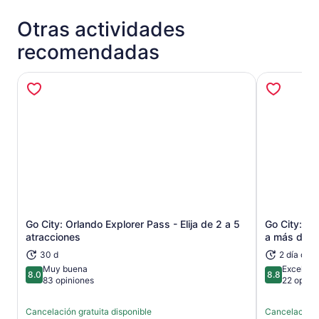
Otras actividades
recomendadas
Go City: Orlando Explorer Pass - Elija de 2 a 5
Go City: Or
Se abrirá en una nueva pestaña
atracciones
a más de 30
30 d
2 día o m
Muy buena
Excelent
8.0
8.8
8.0 de 10
8.8 de 10
83 opiniones
22 opini
Cancelación gratuita disponible
Cancelación g