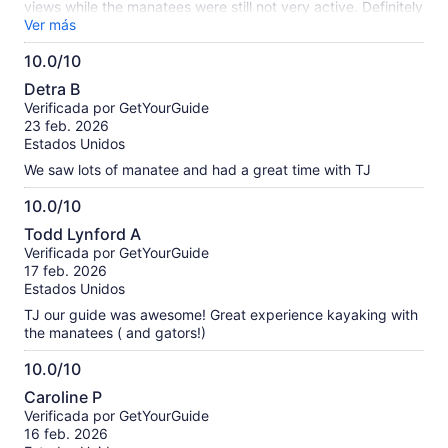
views while the manatees were still not very active. Definitely
recommend this tour, next time we are in the area I would do
Ver más
it again!
10.0/10
10.0
Detra B
de
Verificada por GetYourGuide
10
23 feb. 2026
Estados Unidos
We saw lots of manatee and had a great time with TJ
10.0/10
10.0
Todd Lynford A
de
Verificada por GetYourGuide
10
17 feb. 2026
Estados Unidos
TJ our guide was awesome! Great experience kayaking with
the manatees ( and gators!)
10.0/10
10.0
Caroline P
de
Verificada por GetYourGuide
10
16 feb. 2026