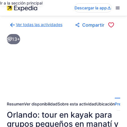
Ir a la sección principal
Descargar la app
Ver todas las actividades
Compartir
Volver
a
13+
la
página
de
resultados
de
actividades
Resumen
Ver disponibilidad
Sobre esta actividad
Ubicación
Pregun
Orlando: tour en kayak para
grupos pequeños en manatí y