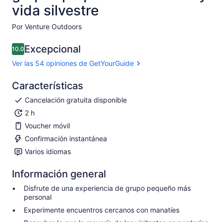
vida silvestre
Por Venture Outdoors
Excepcional
10.0
10.0 de 10
Ver las 54 opiniones de GetYourGuide
Características
Cancelación gratuita disponible
2 h
Voucher móvil
Confirmación instantánea
Varios idiomas
Información general
Disfrute de una experiencia de grupo pequeño más
personal
Experimente encuentros cercanos con manatíes