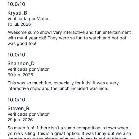
10.0/10
10.0
Krysti_B
de
Verificada por Viator
10
10 jul. 2026
Awesome sumo show! Very interactive and fun entertainment
with my 4 year old! They were so fun to watch and hot pot
was good too!
10.0/10
10.0
Shannon_D
de
Verificada por Viator
10
30 jun. 2026
This was so much fun, especially for kids! It was a very
interactive show and the lunch included was nice.
10.0/10
10.0
Steven_R
de
Verificada por Viator
10
29 jun. 2026
So much fun! If there isn’t a sumo competition in town when
you’re visiting, this is a great option. It was funny but we also
learned about the history of sumo. My son loved getting to