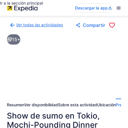
Ir a la sección principal
Descargar la app
Ver todas las actividades
Compartir
Volver
a
15+
la
página
de
resultados
de
actividades
Resumen
Ver disponibilidad
Sobre esta actividad
Ubicación
Pregun
Show de sumo en Tokio,
Mochi-Pounding Dinner