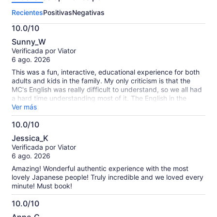
esta
Recientes
Positivas
Negativas
actividad.
Más
10.0/10
información
10.0
sobre
Sunny_W
de
las
Verificada por Viator
10
opiniones
6 ago. 2026
verificadas
This was a fun, interactive, educational experience for both
adults and kids in the family. My only criticism is that the
MC's English was really difficult to understand, so we all had
a hard time understanding most of it. The English in the
video show was perfect. The venue is very close to Ryogoku
Ver más
Edo Noren, Sumo Museum, and Ryogoku Sumo Arena. If you
10.0/10
have time, I highly recommend you budget some time to
10.0
check those places out too.
Jessica_K
de
Verificada por Viator
10
6 ago. 2026
Amazing! Wonderful authentic experience with the most
lovely Japanese people! Truly incredible and we loved every
minute! Must book!
10.0/10
10.0