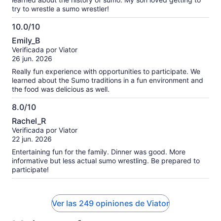
try to wrestle a sumo wrestler!
10.0/10
10.0
Emily_B
de
Verificada por Viator
10
26 jun. 2026
Really fun experience with opportunities to participate. We
learned about the Sumo traditions in a fun environment and
the food was delicious as well.
8.0/10
8.0
Rachel_R
de
Verificada por Viator
10
22 jun. 2026
Entertaining fun for the family. Dinner was good. More
informative but less actual sumo wrestling. Be prepared to
participate!
Ver las 249 opiniones de Viator