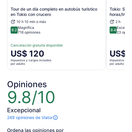
Tour de un día completo en autobús turístico
Tokio: Sho
Se abrirá en una nueva pestaña
en Tokio con crucero
horas/Inglé
10 h 10 min o más
2 h
Magnífica
Excepcio
9.2
9.4
9.2 de 10
9.4 de 10
716 opiniones
23 opini
Cancelación gratuita disponible
El
US$ 120
El
US$ 
precio
precio
impuestos y cargos incluidos
impuestos y car
es
es
por adulto
por adulto
de
de
US$ 120.
US$ 82.
por
por
Opiniones
adulto
adulto
9.8/10
9.8
de
10
Excepcional
249 opiniones de Viator
249
opiniones
Ordena las opiniones por
sobre