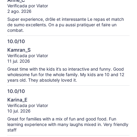
Anne_C
de
Verificada por Viator
10
2 ago. 2026
Super experience, drôle et interessante Le repas et match
de sumo excellents. On a pu aussi pratiquer et faire un
combat.
10.0/10
10.0
Kamran_S
de
Verificada por Viator
10
11 jul. 2026
Great time with the kids it’s so interactive and funny. Good
wholesome fun for the whole family. My kids are 10 and 12
years old. They absolutely loved it.
10.0/10
10.0
Karina_E
de
Verificada por Viator
10
10 jul. 2026
Great for families with a mix of fun and good food. Fun
learning experience with many laughs mixed in. Very friendly
staff