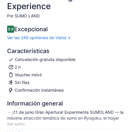
Experience
Por SUMO LAND
Excepcional
9.8
9.8 de 10
Ver las 249 opiniones de Viator
Características
Cancelación gratuita disponible
2 h
Voucher móvil
Sin filas
Confirmación instantánea
Información general
・ ¡11 de junio Gran Apertura! Experimente SUMOLAND — la
máxima atracción temática de sumo en Ryogoku, el hogar
del sumo.
・Supervisado por el 63o Yokozuna, cuenta con potentes