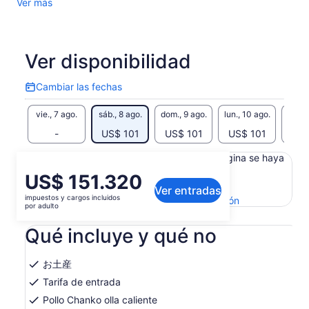
Ver más
actuaciones de sumo de ex luchadores de sumo
profesionales.
・Sube al ring, toma fotos con luchadores de sumo, disfruta
de la auténtica olla caliente de chanko Yokozuna y prueba a
Ver disponibilidad
golpear mochi!
※La experiencia de sumo es un programa de entretenimiento
Cambiar las fechas
tanto para adultos como para niños, y se diferencia de la
Cambiar
las
práctica matutina o los torneos oficiales.
vie., 7 ago.
sáb., 8 ago.
dom., 9 ago.
lun., 10 ago.
mar., 
fechas
※Si muchos invitados se unen al desafío de sumo o golpes
de mochi, la participación puede limitarse a una persona por
-
US$ 101
US$ 101
US$ 101
US$
grupo o decidirse por lotería.
Es posible que el contenido de esta página se haya
※Los recuerdos pueden variar según la temporada.
generado con un traductor automático
※Las comidas vegetarianas y veganas están disponibles
El
US$ 151.320
bajo petición con al menos 2 días de antelación.
Ver el texto original (inglés)
Ver entradas
precio
impuestos y cargos incluidos
Se
Enviar comentarios sobre esta traducción
※Las comidas sin gluten y halal no están disponibles, pero
es
por adulto
abrirá
los huéspedes pueden traer su propia comida.
de
en
※Las ubicaciones de los asientos son asignadas por el lugar
Qué incluye y qué no
US$ 151.320.
una
y no se pueden seleccionar. Gracias por su comprensión.
por
nueva
adulto
pestaña
お土産
Tarifa de entrada
Pollo Chanko olla caliente