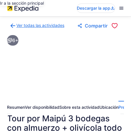
Ir a la sección principal
Descargar la app
Ver todas las actividades
Compartir
Volver
a
6+
la
página
de
resultados
de
actividades
Resumen
Ver disponibilidad
Sobre esta actividad
Ubicación
Pregun
Tour por Maipú 3 bodegas
con almuerzo + olivícola todo