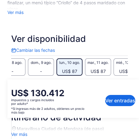
finalizar, un menú típico “Criollo” de 4 pasos maridado con
vinos.
Ver más
Opciones veganas, vegetarianas y celíacas (avisar con 48
hs de anticipación)
Ver disponibilidad
Cambiar las fechas
Cambiar
las
sáb., 8 ago.
dom., 9 ago.
lun., 10 ago.
mar., 11 ago.
mié., 12 ago.
fechas
-
-
US$ 87
US$ 87
US$ 87
Es posible que el contenido de esta página se haya
generado con un traductor automático
El
US$ 130.412
Ver el texto original (inglés)
precio
Ver entradas
impuestos y cargos incluidos
Se
Enviar comentarios sobre esta traducción
es
por adulto*
abrirá
de
*Si ingresas más de 2 adultos, obtienes un precio
en
más bajo
itinerario de actividad
US$ 130.412.
una
por
nueva
adulto*
Maravillosa Ciudad de Mendoza (de paso)
pestaña
*Si
Ver más