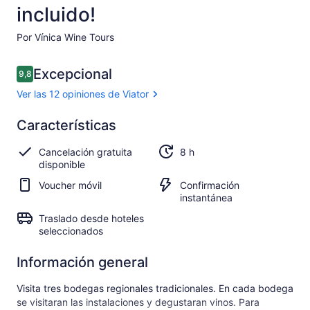
incluido!
Por Vínica Wine Tours
Opiniones
Excepcional
9,8
9,8 de 10
Ver las 12 opiniones de Viator
Excepcional
Características
9.8
9.8 de 10
Ver las 12
Cancelación gratuita
8 h
opiniones
disponible
de Viator
Voucher móvil
Confirmación
instantánea
Traslado desde hoteles
seleccionados
Información general
Visita tres bodegas regionales tradicionales. En cada bodega
se visitaran las instalaciones y degustaran vinos. Para