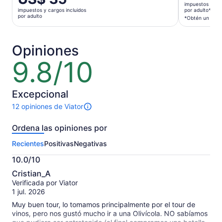
precio
impuestos y car
es
impuestos y cargos incluidos
por adulto*
es
por adulto
de
*Obtén un preci
de
US$ 32.
US$ 35.
por
por
Opiniones
adulto*
adulto
*Obtén
9.8/10
9.8
un
de
precio
10
más
Excepcional
bajo
12 opiniones de Viator
al
12
seleccion
opiniones
Ordena las opiniones por
varias
sobre
esta
personas
Recientes
Positivas
Negativas
actividad.
Más
10.0/10
información
10.0
sobre
Cristian_A
de
las
Verificada por Viator
10
opiniones
1 jul. 2026
verificadas
Muy buen tour, lo tomamos principalmente por el tour de
vinos, pero nos gustó mucho ir a una Olivícola. NO sabíamos