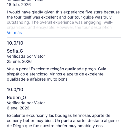
10
18 feb. 2026
I would have gladly given this experience five stars because
the tour itself was excellent and our tour guide was truly
outstanding. The overall experience was engaging, well-
organized, and enjoyable. However, the tour description
clearly stated that a four-course dinner with wine pairings
Ver más
was included. Unfortunately, when we arrived, we were
10.0/10
informed that the dinner and wine were presented as an
10.0
optional add-on at an additional cost. This was both
Sofia_G
confusing and disappointing, especially given that our group
de
Verificada por Viator
consisted of only nine people—there was no apparent
10
25 ene. 2026
reason for such a misunderstanding. To make matters worse,
after we raised our concerns about the discrepancy, the
Vale a pena! Excelente relação qualidade preço. Guia
restaurant did not offer an apology or any form of
simpático e atencioso. Vinhos e azeite de excelente
accommodation to address the misinformation. While the
qualidade e alfajores muito bons
tour guide and overall tour were wonderful, the lack of clarity
and the handling of the situation at the restaurant
10.0/10
significantly impacted what would otherwise have been a
10.0
Ruben_O
five-star experience.
de
Verificada por Viator
10
6 ene. 2026
Excelente excursión y las bodegas hermosas aparte de
comer y beber muy bien. Un punto aparte, destaco al genio
de Diego que fue nuestro chofer muy amable y nos