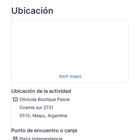
ingresas
más
Ubicación
de
2 adultos,
obtienes
un
precio
más
bajo
Abrir mapa
Ubicación de la actividad
Olivicola Boutique Pasrai
Ozamis sur 2731
5515, Maipu, Argentina
Punto de encuentro o canje
Plaza Independencia