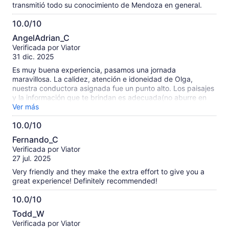
transmitió todo su conocimiento de Mendoza en general.
10.0/10
10.0
AngelAdrian_C
de
Verificada por Viator
10
31 dic. 2025
Es muy buena experiencia, pasamos una jornada
maravillosa. La calidez, atención e idoneidad de Olga,
nuestra conductora asignada fue un punto alto. Los paisajes
y la información que te brindan es adecuada(no aburre en
ningún momento) y las degustaciones son muy generosas
Ver más
10.0/10
10.0
Fernando_C
de
Verificada por Viator
10
27 jul. 2025
Very friendly and they make the extra effort to give you a
great experience! Definitely recommended!
10.0/10
10.0
Todd_W
de
Verificada por Viator