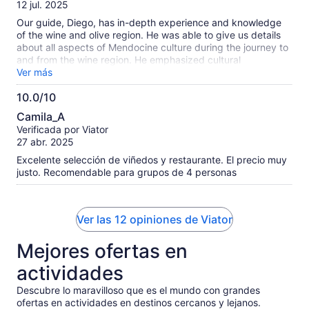
10
12 jul. 2025
Our guide, Diego, has in-depth experience and knowledge
of the wine and olive region. He was able to give us details
about all aspects of Mendocine culture during the journey to
and from the wine region. He emphasized cultural
characteristics that only a conscientious and experienced
Ver más
guide can provide. The wine tours were designed in such
10.0/10
way that one felt fully immersed and catered to. The settings
10.0
of the wineries were rustic and provided a real sense of
Camila_A
relaxation. We highly recommend and would repeat this
de
Verificada por Viator
experience.
10
27 abr. 2025
Excelente selección de viñedos y restaurante. El precio muy
justo. Recomendable para grupos de 4 personas
Ver las 12 opiniones de Viator
Mejores ofertas en
actividades
Descubre lo maravilloso que es el mundo con grandes
ofertas en actividades en destinos cercanos y lejanos.