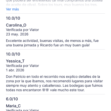
que pudiera ser entretenido (al final compramos una botella
de aceite de oliva). Sobre los tours, muy buenos los tres.
Ricos vinos y muy variados. El almuerzo de cuatro tiempos
Ver más
casi no lo comimos completo, ya que es harta comida.
10.0/10
Nuestro guía Daniel un 7,0 nada que decir. Excelente
10.0
experiencia, lo recomendamos.
Carolina_O
de
Verificada por Viator
10
23 may. 2026
Excelente actividad, buenas visitas, de menos a más, fue
una buena jornada y Ricardo fue un muy buen guía!
10.0/10
10.0
Yessica_T
de
Verificada por Viator
10
1 abr. 2026
Don Patricio en todo el recorrido nos explico detalles de la
zona por la que íbamos, nos recomendó lugares para visitar
siempre muy atento y caballeroso. Las bodegas que fuimos
todas nos encantaron 🌸🌸 vale mucho este tour.
6.0/10
6.0
Maria_C
de
Verificada por Viator