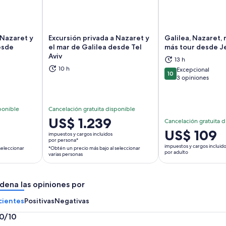
 Nazaret y
Excursión privada a Nazaret y
Galilea, Nazaret, 
esde
el mar de Galilea desde Tel
más tour desde J
Aviv
13 h
brirá en una nueva pestaña
Se abrirá en una nueva pestaña
Se
10 h
Excepcional
10
10 de 10
3 opiniones
ponible
Cancelación gratuita disponible
El
US$ 1.239
Cancelación gratuita d
precio
El
US$ 109
impuestos y cargos incluidos
es
por persona*
precio
impuestos y cargos incluid
seleccionar
*Obtén un precio más bajo al seleccionar
de
es
por adulto
varias personas
US$ 1.239.
de
por
US$ 109.
persona*
dena las opiniones por
por
*Obtén
adulto
cientes
Positivas
Negativas
un
precio
.0/10
más