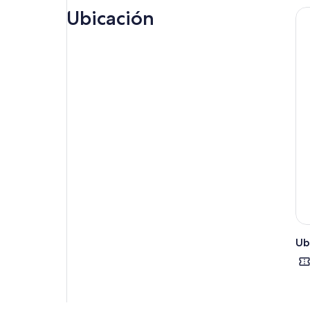
Prec
Ubicación
Caná
a m
En 
pes
cóm
Kin
con
fra
Vis
¡Bau
Ub