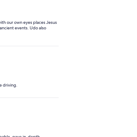
bajo
bajo
al
al
seleccionar
seleccionar
with our own eyes places Jesus
varias
varias
 ancient events. Udo also
personas
personas
e driving.
dgeable, gave in-depth