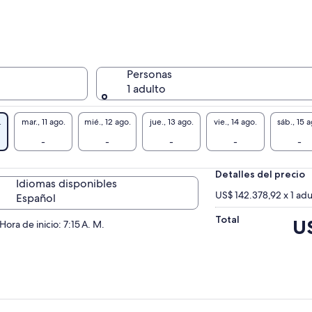
Personas
1 adulto
.
mar., 11 ago.
mié., 12 ago.
jue., 13 ago.
vie., 14 ago.
sáb., 15 a
-
-
-
-
-
Detalles del precio
Idiomas disponibles
US$ 142.378,92 x 1 adu
Español
Total
El
US
Hora de inicio: 7:15 A. M.
pre
es
de
US$