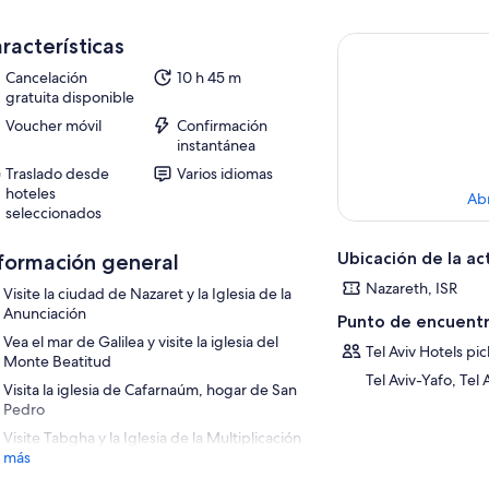
racterísticas
Cancelación
10 h 45 m
gratuita disponible
Voucher móvil
Confirmación
instantánea
Traslado desde
Varios idiomas
hoteles
Ab
seleccionados
Ubicación de la ac
formación general
Nazareth, ISR
Visite la ciudad de Nazaret y la Iglesia de la
Anunciación
Punto de encuentr
Vea el mar de Galilea y visite la iglesia del
Tel Aviv Hotels pi
Monte Beatitud
Tel Aviv-Yafo, Tel A
Visita la iglesia de Cafarnaúm, hogar de San
Pedro
Visite Tabgha y la Iglesia de la Multiplicación
 más