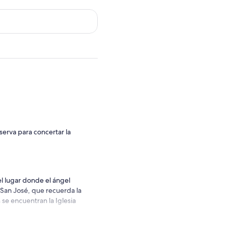
erva para concertar la
el lugar donde el ángel
de San José, que recuerda la
 se encuentran la Iglesia
 encuentra el Monte de la