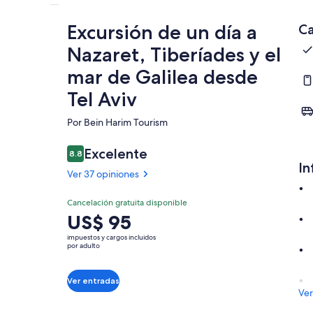
Excursión de un día a
Ca
Nazaret, Tiberíades y el
mar de Galilea desde
Tel Aviv
Por Bein Harim Tourism
Excelente
8.8
8.8 de 10
In
Ver 37 opiniones
Cancelación gratuita disponible
El
US$ 95
precio
impuestos y cargos incluidos
es
por adulto
de
US$ 95.
Ver entradas
por
Ver
adulto