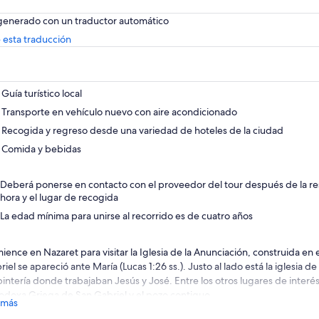
 generado con un traductor automático
Se
 esta traducción
abrirá
en
una
nueva
Guía turístico local
pestaña
Transporte en vehículo nuevo con aire acondicionado
Recogida y regreso desde una variedad de hoteles de la ciudad
Comida y bebidas
Deberá ponerse en contacto con el proveedor del tour después de la res
hora y el lugar de recogida
La edad mínima para unirse al recorrido es de cuatro años
ience en Nazaret para visitar la Iglesia de la Anunciación, construida en 
iel se apareció ante María (Lucas 1:26 ss.). Justo al lado está la iglesia 
pintería donde trabajaban Jesús y José. Entre los otros lugares de interés
odoxa Griega de San Gabriel y el pozo contiguo.
 más
las afueras de Nazaret, con una vista panorámica del valle de Jezreel, se