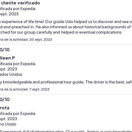
0
 cliente verificado
bajo
ificada por Expedia
al
sept. 2023
seleccionar
 experience of life time! Our guide Udo helped us to discover and see 
varias
ed and preached in. He also informed us about historical backgrounds of
personas
ched for our group carefully and helped in eventual complications.
ha de la actividad: 20 sept. 2023
.0/10
0
lleen P
ificada por Expedia
ept. 2023
ados Unidos
y knowledgeable and professional tour guide. The driver is the best, saf
ha de la actividad: 7 sept. 2023
.0/10
0
rota
ificada por Expedia
ept. 2023
no Unido
l organised, full of interesting sites. Our guide, Itamar, is very knowle