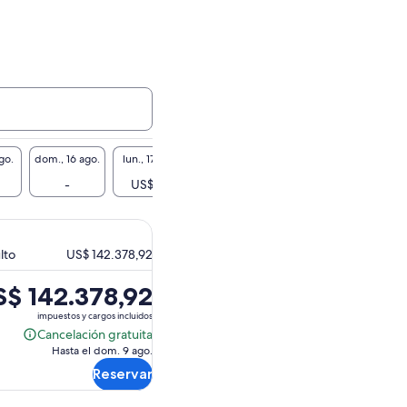
go.
dom., 16 ago.
lun., 17 ago.
mar., 18 ago.
mié., 19 ago.
jue., 2
-
US$ 95
-
-
-
lto
US$ 142.378,92
$ 142.378,92
cio
impuestos y cargos incluidos
Cancelación gratuita
Cancelación
Hasta el dom. 9 ago.
gratuita
 142.378,92.
Reservar