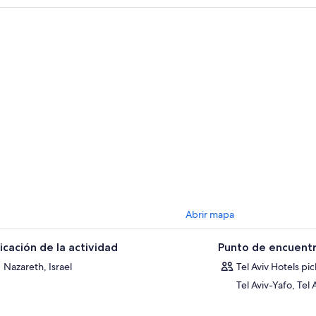
ipitación, donde «lo llevan a la cima de la colina… para que lo arrojen» (
, lugar de la primera maravilla realizada por Jesús, la conversión del agu
edia hora de Nazaret, de camino a Tiberíades y al Kinneret, el mar de Gal
Tiberíades es posible subir a bordo de un barco de madera que recuerda a
cadores de antaño. Durante un breve paseo por el mar de Galilea, uno 
o Jesús calmó las aguas tormentosas y caminó sobre ellas. (Mc 4,35-41 y 6
neret se puede visitar la iglesia de Cafarnaúm, hogar de Pedro, así como 
memora el milagro de la multiplicación de los panes y los peces (Marcos 6,
nciscana de Mensa Christi, donde Jesús se reveló a los discípulos por últi
ite la iglesia del Monte de la Bienaventuranza, que conmemora el Sermó
tícese en las aguas del río Jordán en el sitio de Yardenit!
Abrir mapa
icación de la actividad
Punto de encuentr
Nazareth, Israel
Tel Aviv Hotels pi
Tel Aviv-Yafo, Tel A