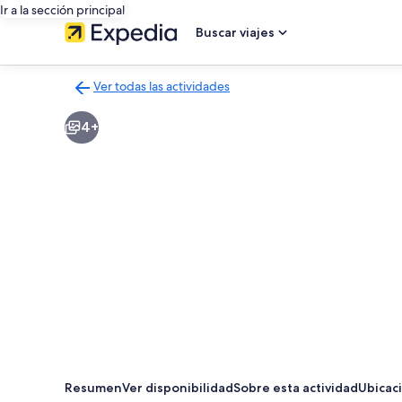
Ir a la sección principal
Buscar viajes
Ver todas las actividades
Volver
a
4+
la
página
de
resultados
de
actividades
Resumen
Ver disponibilidad
Sobre esta actividad
Ubicac