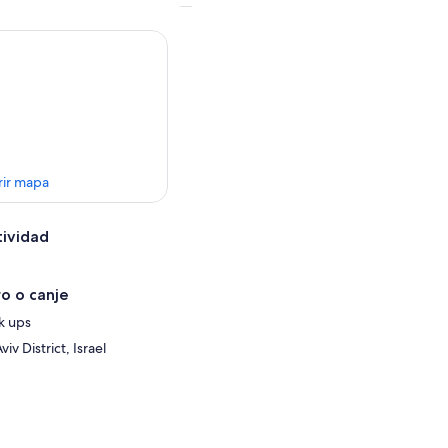
rir mapa
tividad
o o canje
ck ups
viv District, Israel