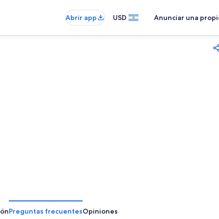
Abrir app
USD
Anunciar una prop
ión
Preguntas frecuentes
Opiniones