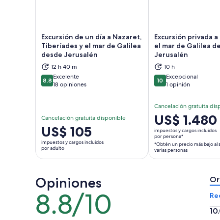
Excursión de un día a Nazaret,
Excursión privada a
Tiberíades y el mar de Galilea
el mar de Galilea d
desde Jerusalén
Jerusalén
Se abrirá en una nueva pestaña
Se a
12 h 40 m
10 h
Excelente
Excepcional
8.8
10
8.8 de 10
10 de 10
18 opiniones
1 opinión
Cancelación gratuita dis
El
US$ 1.480
Cancelación gratuita disponible
precio
El
US$ 105
impuestos y cargos incluidos
es
por persona*
precio
impuestos y cargos incluidos
*Obtén un precio más bajo al 
de
es
por adulto
varias personas
US$ 1.480.
de
por
US$ 105.
persona*
Opiniones
por
Or
*Obtén
adulto
8.8/10
8.8
Re
un
de
precio
10
10
más