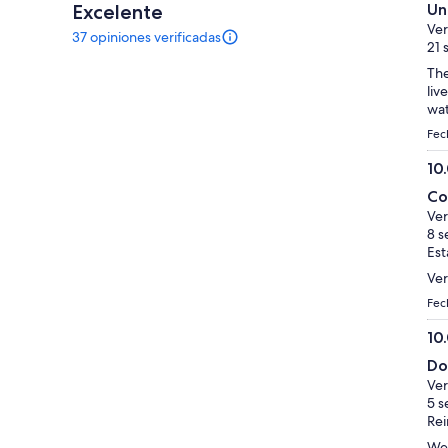
10.
Excelente
Un
bajo
de
Ver
37 opiniones verificadas
al
10
37
21 
seleccionar
opiniones
The
sobre
varias
liv
esta
personas
wat
actividad.
Más
Fec
información
10
sobre
10.
las
Co
opiniones
de
Ver
verificadas
10
8 s
Est
Ver
Fec
10
10.
Do
de
Ver
10
5 s
Rei
Wel