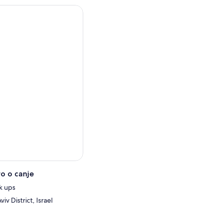
Lucas 4:28-30).
a en vino (Juan 2:1-12) está
ilea.
 los utilizados por los
no puede dejar de recordar
,45-52). A orillas del
la iglesia benedictina que
 30-44) y la iglesia
ma vez (Juan 21).
n de la Montaña (Mateo 5)
o o canje
ck ups
viv District, Israel