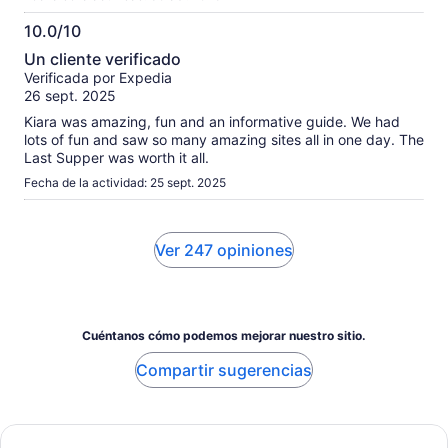
10.0/10
10.0
Un cliente verificado
de
Verificada por Expedia
10
26 sept. 2025
Kiara was amazing, fun and an informative guide. We had
lots of fun and saw so many amazing sites all in one day. The
Last Supper was worth it all.
Fecha de la actividad: 25 sept. 2025
Ver 247 opiniones
Cuéntanos cómo podemos mejorar nuestro sitio.
Compartir sugerencias