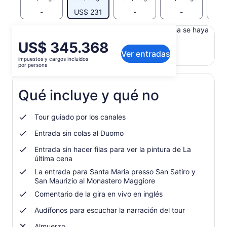
-
US$ 231
-
-
Es posible que el contenido de esta página se haya
generado con un traductor automático
El
US$ 345.368
Ver el texto original (inglés)
Ver entradas
precio
impuestos y cargos incluidos
Se
Enviar comentarios sobre esta traducción
es
por persona
abrirá
de
en
US$ 345.368.
una
Qué incluye y qué no
por
nueva
persona
pestaña
Tour guiado por los canales
Entrada sin colas al Duomo
Entrada sin hacer filas para ver la pintura de La
última cena
La entrada para Santa Maria presso San Satiro y
San Maurizio al Monastero Maggiore
Comentario de la gira en vivo en inglés
Audífonos para escuchar la narración del tour
Almuerzo