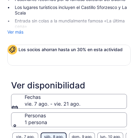
Los lugares turísticos incluyen el Castillo Sforzesco y La
Scala
Entrada sin colas a la mundialmente famosa «La última
cena»
Ver más
Los socios ahorran hasta un 30% en esta actividad
Ver disponibilidad
Fechas
vie. 7 ago. - vie. 21 ago.
Personas
1 persona
vie., 7 ago.
sáb., 8 ago.
dom., 9 ago.
lun., 10 ago.
mar., 