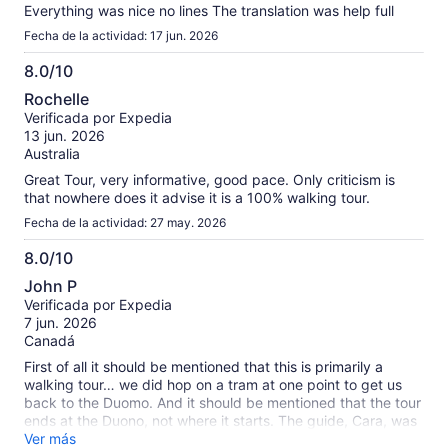
Everything was nice no lines The translation was help full
Fecha de la actividad: 17 jun. 2026
8.0/10
8.0
Rochelle
de
Verificada por Expedia
10
13 jun. 2026
Australia
Great Tour, very informative, good pace. Only criticism is
that nowhere does it advise it is a 100% walking tour.
Fecha de la actividad: 27 may. 2026
8.0/10
8.0
John P
de
Verificada por Expedia
10
7 jun. 2026
Canadá
First of all it should be mentioned that this is primarily a
walking tour… we did hop on a tram at one point to get us
back to the Duomo. And it should be mentioned that the tour
ends at the Duono, not where it starts. The guide, Cara, was
full of energy and had a great sense of humour. She knew
Ver más