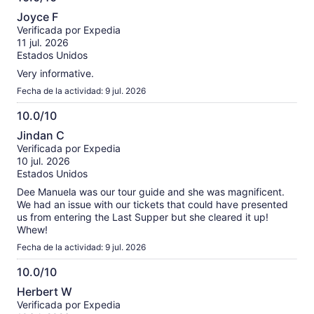
información
10.0
sobre
Joyce F
de
las
Verificada por Expedia
10
opiniones
11 jul. 2026
verificadas
Estados Unidos
Very informative.
Fecha de la actividad: 9 jul. 2026
10.0/10
10.0
Jindan C
de
Verificada por Expedia
10
10 jul. 2026
Estados Unidos
Dee Manuela was our tour guide and she was magnificent.
We had an issue with our tickets that could have presented
us from entering the Last Supper but she cleared it up!
Whew!
Fecha de la actividad: 9 jul. 2026
10.0/10
10.0
Herbert W
de
Verificada por Expedia
10