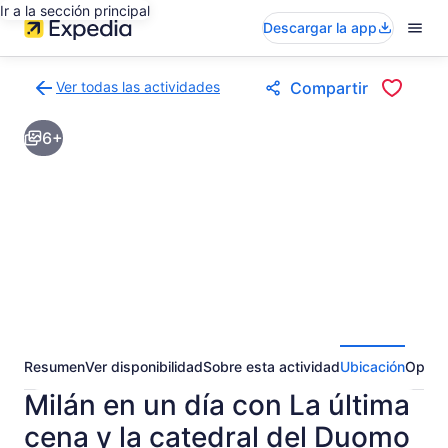
Ir a la sección principal
Descargar la app
Ver todas las actividades
Compartir
Volver
a
6+
la
página
de
resultados
de
actividades
Resumen
Ver disponibilidad
Sobre esta actividad
Ubicación
Opini
Milán en un día con La última
cena y la catedral del Duomo