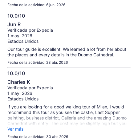
her subject and gave lots of information. It was tremendous
Fecha de la actividad: 6 jun. 2026
to see the Last Supper and have a guide inside the Duomo.
10.0/10
10.0
Jun R
de
Verificada por Expedia
10
1 may. 2026
Estados Unidos
Our tour guide is excellent. We learned a lot from her about
the places and every details in the Duomo Cathedral.
Fecha de la actividad: 23 abr. 2026
10.0/10
10.0
Charles K
de
Verificada por Expedia
10
1 may. 2026
Estados Unidos
If you are looking for a good walking tour of Milan, I would
recommend this tour as you see the castle, Last Supper
painting, business district, Galleria and the amazing Duomo
Carhedral with entry. The cost may be slightly high but you
do feel like you know a little more about Milan at the end.
Ver más
Fecha de la actividad: 30 abr. 2026