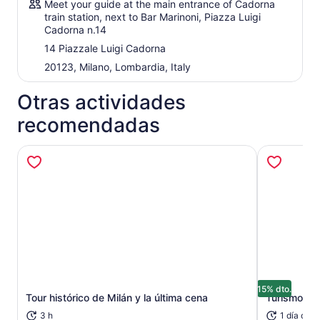
Meet your guide at the main entrance of Cadorna
las obras maestras más importantes del mundo:
La última
train station, next to Bar Marinoni, Piazza Luigi
cena
, pintada por Leonardo da Vinci en la pared del
Cadorna n.14
refectorio. Obtenga su entrada prioritaria exclusiva al
14 Piazzale Luigi Cadorna
refectorio y disfrute de la vista de este cuadro frágil pero
asombroso.
20123, Milano, Lombardia, Italy
Atención: el domingo, la visita al Duomo de Milán puede
Otras actividades
sustituirse por una visita a la Piazza Gae Aulenti.
recomendadas
15% dto.
Tour histórico de Milán y la última cena
Turismo por
Se abrirá en una nueva pestaña
3 h
1 día o m