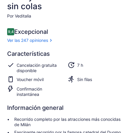
sin colas
Por Veditalia
Opiniones
Excepcional
9,4
9,4 de 10
Ver las 247 opiniones
Excepcional
Características
9.4
9.4 de 10
Ver 247
Cancelación gratuita
7 h
opiniones
disponible
Voucher móvil
Sin filas
Confirmación
instantánea
Información general
Recorrido completo por las atracciones más conocidas
de Milán
Fascinante recorrido por la famosa catedral del Duomo