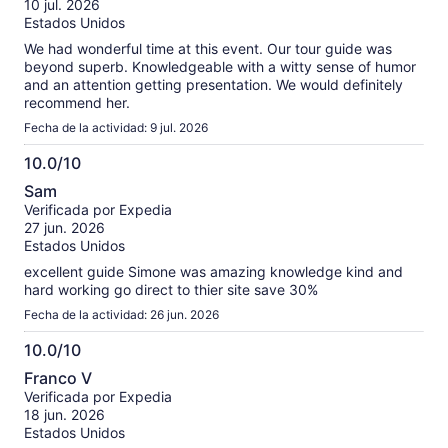
10 jul. 2026
Estados Unidos
We had wonderful time at this event. Our tour guide was
beyond superb. Knowledgeable with a witty sense of humor
and an attention getting presentation. We would definitely
recommend her.
Fecha de la actividad: 9 jul. 2026
10.0/10
10.0
Sam
de
Verificada por Expedia
10
27 jun. 2026
Estados Unidos
excellent guide Simone was amazing knowledge kind and
hard working go direct to thier site save 30%
Fecha de la actividad: 26 jun. 2026
10.0/10
10.0
Franco V
de
Verificada por Expedia
10
18 jun. 2026
Estados Unidos