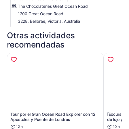
The Chocolateries Great Ocean Road
1200 Great Ocean Road
3228, Bellbrae, Victoria, Australia
Otras actividades
recomendadas
Se abrirá en una nueva pestaña
Tour por el Gran Ocean Road Explorer con 12
[Excursión 
Apóstoles y Puente de Londres
de lujo por
12 h
10 h