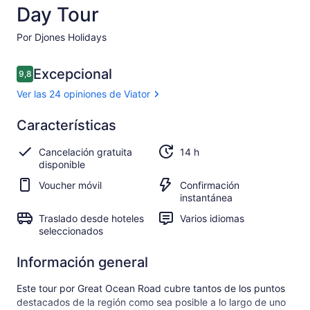
Day Tour
Por Djones Holidays
Opiniones
Excepcional
9,8
9,8 de 10
Ver las 24 opiniones de Viator
Excepcional
Características
9.8
9.8 de 10
Ver las
Cancelación gratuita
14 h
24
disponible
opiniones
de Viator
Voucher móvil
Confirmación
instantánea
Traslado desde hoteles
Varios idiomas
seleccionados
Información general
Este tour por Great Ocean Road cubre tantos de los puntos
destacados de la región como sea posible a lo largo de uno