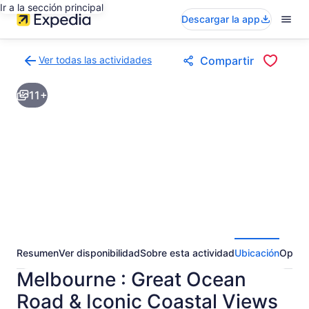
Ir a la sección principal
Descargar la app
Ver todas las actividades
Compartir
Volver
a
11+
la
página
de
resultados
de
actividades
Resumen
Ver disponibilidad
Sobre esta actividad
Ubicación
Opini
Melbourne : Great Ocean
Road & Iconic Coastal Views