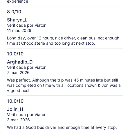
experience
8.0/10
8.0
Sharyn_L
de
Verificada por Viator
10
11 mar. 2026
Long day, over 12 hours, nice driver, clean bus, not enough
time at Chocolaterie and too long at next stop.
10.0/10
10.0
Arghadip_D
de
Verificada por Viator
10
7 mar. 2026
Was perfect. Although the trip was 45 minutes late but still
was completed on time with all locations shown & Jon was a
v good host
10.0/10
10.0
Jolin_H
de
Verificada por Viator
10
3 mar. 2026
We had a Good bus driver and enough time at every stop,