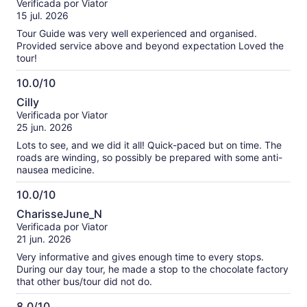
las
Verificada por Viator
10
opiniones
15 jul. 2026
verificadas
Tour Guide was very well experienced and organised.
Provided service above and beyond expectation Loved the
tour!
10.0/10
10.0
Cilly
de
Verificada por Viator
10
25 jun. 2026
Lots to see, and we did it all! Quick-paced but on time. The
roads are winding, so possibly be prepared with some anti-
nausea medicine.
10.0/10
10.0
CharisseJune_N
de
Verificada por Viator
10
21 jun. 2026
Very informative and gives enough time to every stops.
During our day tour, he made a stop to the chocolate factory
that other bus/tour did not do.
8.0/10