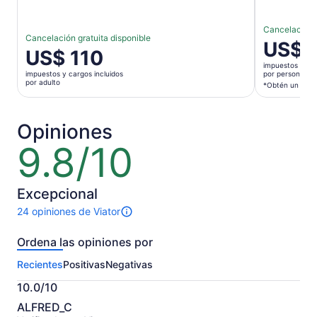
Cancelación g
Cancelación gratuita disponible
El
US$ 
El
US$ 110
precio
precio
impuestos y car
es
impuestos y cargos incluidos
por persona*
es
por adulto
de
*Obtén un preci
de
US$ 917.
US$ 110.
por
por
Opiniones
persona*
adulto
*Obtén
9.8/10
9.8
un
de
precio
10
más
Excepcional
bajo
24 opiniones de Viator
al
24
seleccion
opiniones
Ordena las opiniones por
varias
sobre
esta
personas
Recientes
Positivas
Negativas
actividad.
Más
10.0/10
información
10.0
sobre
ALFRED_C
de