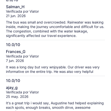
8.0
Salman_H
de
Verificada por Viator
10
21 jun. 2026
The bus was small and overcrowded. Rainwater was leaking
inside, making the journey uncomfortable and difficult for us.
The congestion, combined with the water leakage,
significantly affected our travel experience.
10.0/10
10.0
Frances_G
de
Verificada por Viator
10
7 jun. 2026
It was a long day but very wnjoyable. Our driver was very
informative on the entire trip. He was also very helpful
10.0/10
10.0
ajay_g
de
Verificada por Viator
10
25 may. 2026
It's a great trip i would say, Augustine had helped explaining
each spots, enough breaks, smooth dirve, awesome