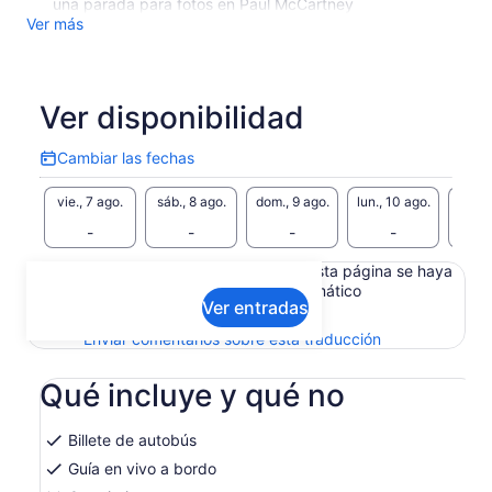
una parada para fotos en Paul McCartney
Ver más
Ver disponibilidad
Cambiar las fechas
Cambiar
las
vie., 7 ago.
sáb., 8 ago.
dom., 9 ago.
lun., 10 ago.
mar., 
fechas
-
-
-
-
Es posible que el contenido de esta página se haya
generado con un traductor automático
Ver entradas
Ver el texto original (inglés)
Se
Enviar comentarios sobre esta traducción
abrirá
en
Qué incluye y qué no
una
nueva
pestaña
Billete de autobús
Guía en vivo a bordo