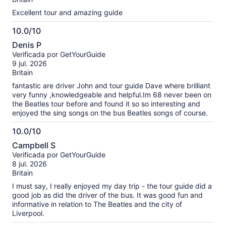
Excellent tour and amazing guide
10.0/10
10.0
Denis P
de
Verificada por GetYourGuide
10
9 jul. 2026
Britain
fantastic are driver John and tour guide Dave where brilliant
very funny ,knowledgeable and helpful.Im 68 never been on
the Beatles tour before and found it so so interesting and
enjoyed the sing songs on the bus Beatles songs of course.
10.0/10
10.0
Campbell S
de
Verificada por GetYourGuide
10
8 jul. 2026
Britain
I must say, I really enjoyed my day trip - the tour guide did a
good job as did the driver of the bus. It was good fun and
informative in relation to The Beatles and the city of
Liverpool.