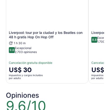
Liverpool: tour por la ciudad y los Beatles con
Liverpool: c
Se abrirá en una nueva pestaña
48 h gratis Hop On Hop Off
Excelent
8.8
8.8 de 10
1.700 op
1 h 30 m
Excepcional
9.8
9.8 de 10
2.703 opiniones
Cancelación gratuita disponible
Cancelación g
El
US$ 30
El
US$ 1
precio
precio
impuestos y cargos incluidos
impuestos y car
es
es
por adulto
por adulto
de
de
US$ 30.
US$ 19.
por
por
Opiniones
adulto
adulto
9.6/10
9.6
de