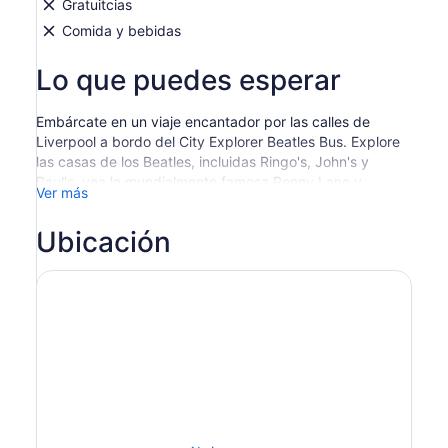
Gratuitcias
Comida y bebidas
Lo que puedes esperar
Embárcate en un viaje encantador por las calles de
Liverpool a bordo del City Explorer Beatles Bus. Explore
las casas de los Beatles, incluidas Ringo's, John's y
Paul's, vea la mundialmente famosa Penny Lane y
Ver más
descubra los lugares de rodaje de series de televisión
como el galardonado Peaky Blinders.
Ubicación
Comience en el Royal Albert Dock. Visite las estatuas de
los Beatles en el mundialmente famoso pierhead, vea la
famosa Mathew St, donde encontrará el mundialmente
famoso Cavern Club, luego viaje a los vecindarios,
hogares infantiles y escuelas para ver dónde crecieron
The Beatles, y cómo sus carreras fueron influenciadas,
incluyendo oportunidades para tomar fotos
Continúa con la celebración de la herencia musical de
Liverpool haciendo una parada en Penny Lane y
Strawberry Field para sacar fotos de valor incalculable.
Incluso reconocerás lugares de cine y televisión, como