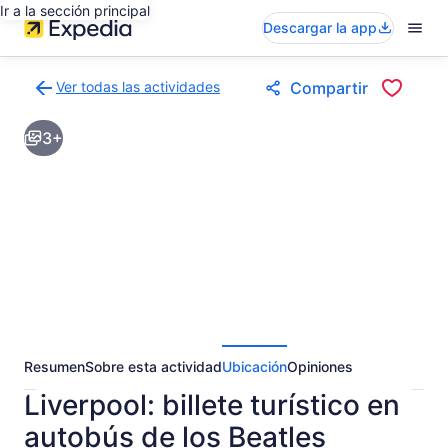
Ir a la sección principal
Descargar la app
Ver todas las actividades
Compartir
Volver
a
3+
la
página
de
resultados
de
actividades
Resumen
Sobre esta actividad
Ubicación
Opiniones
Liverpool: billete turístico en
autobús de los Beatles