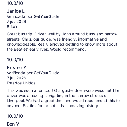
10.0/10
10.0
Janice L
de
Verificada por GetYourGuide
10
7 jul. 2026
Britain
Great bus trip! Driven well by John around busy and narrow
streets. Chris, our guide, was friendly, informative and
knowledgeable. Really enjoyed getting to know more about
the Beatles’ early lives. Would recommend.
10.0/10
10.0
Kristen A
de
Verificada por GetYourGuide
10
7 jul. 2026
Estados Unidos
This was such a fun tour! Our guide, Joe, was awesome! The
driver was amazing navigating in the narrow streets of
Liverpool. We had a great time and would recommend this to
anyone, Beatles fan or not, it has amazing history.
10.0/10
10.0
Ben V