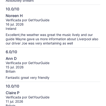
Absolutely brilliant
10.0/10
10.0
Noreen H
de
Verificada por GetYourGuide
10
16 jul. 2026
Ireland
Excellent,the weather was great the music lively and our
guide Wayne gave us more information about Liverpool also
our driver Joe was very entertaining as well
6.0/10
6.0
Ann D
de
Verificada por GetYourGuide
10
15 jul. 2026
Britain
Fantastic great very friendly
10.0/10
10.0
Claire P
de
Verificada por GetYourGuide
10
11 jul. 2026
Britain