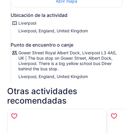
Abrir mapa
Peaky Blinders.
Tour Dura entre 90 minutos a 2 horas dependiendo del
Ubicación de la actividad
tráfico.
Con un guía profesional en vivo a bordo que es un
Liverpool
experto en todo lo que es Liverpool, explorarás la
Liverpool, England, United Kingdom
historia, el drama, el talento y el humor que han hecho de
Liverpool lo que es hoy, incluida la música de los cuatro
Punto de encuentro o canje
fab
Gower Street Royal Albert Dock, Liverpool L3 4AS,
UK | The bus stop on Gower Street, Albert Dock,
Liverpool. There is a big yellow school bus Diner
behind the bus stop.
Liverpool, England, United Kingdom
Otras actividades
recomendadas