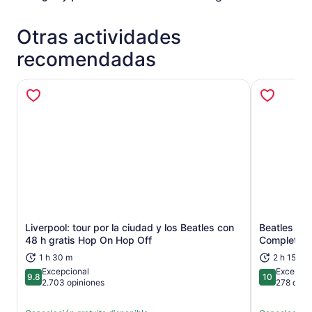
Otras actividades
recomendadas
Liverpool: tour por la ciudad y los Beatles con
Beatles Fam
Se abrirá en una nueva pestaña
48 h gratis Hop On Hop Off
Completam
1 h 30 m
2 h 15 m
Excepcional
Excepcio
9.8
10
9.8 de 10
10 de 10
2.703 opiniones
278 opin