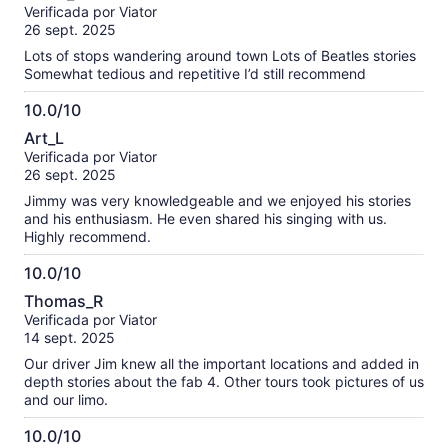
de
Verificada por Viator
10
26 sept. 2025
Lots of stops wandering around town Lots of Beatles stories
Somewhat tedious and repetitive I’d still recommend
10.0/10
10.0
Art_L
de
Verificada por Viator
10
26 sept. 2025
Jimmy was very knowledgeable and we enjoyed his stories
and his enthusiasm. He even shared his singing with us.
Highly recommend.
10.0/10
10.0
Thomas_R
de
Verificada por Viator
10
14 sept. 2025
Our driver Jim knew all the important locations and added in
depth stories about the fab 4. Other tours took pictures of us
and our limo.
10.0/10