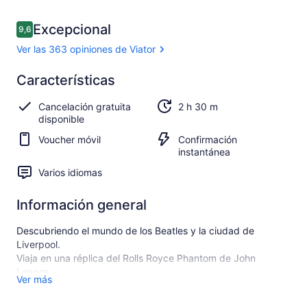
Opiniones
Excepcional
9,6
9,6 de 10
Ver las 363 opiniones de Viator
Excepcional
Características
9.6
9.6 de 10
Ver las
Cancelación gratuita
2 h 30 m
363
disponible
opiniones
de Viator
Voucher móvil
Confirmación
instantánea
Varios idiomas
Información general
Descubriendo el mundo de los Beatles y la ciudad de
Liverpool.
Viaja en una réplica del Rolls Royce Phantom de John
Lennon.
Ver más
Salga y explore los puntos designados a lo largo de la ruta y
eche un vistazo más de cerca.