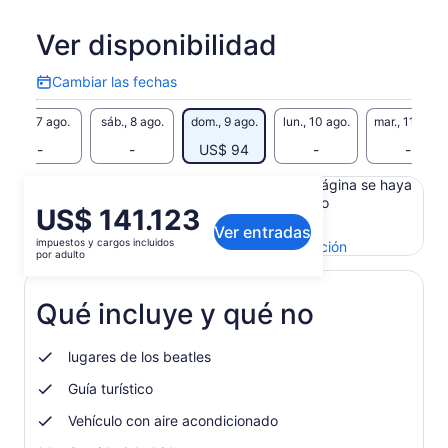
Ver disponibilidad
Cambiar las fechas
Cambiar
las
vie., 7 ago.
sáb., 8 ago.
dom., 9 ago.
lun., 10 ago.
mar., 11 ago.
fechas
-
-
US$ 94
-
-
Es posible que el contenido de esta página se haya
generado con un traductor automático
El
US$ 141.123
Ver el texto original (inglés)
Ver entradas
precio
impuestos y cargos incluidos
Se
Enviar comentarios sobre esta traducción
es
por adulto
abrirá
de
en
US$ 141.123.
una
Qué incluye y qué no
por
nueva
adulto
pestaña
lugares de los beatles
Guía turístico
Vehículo con aire acondicionado