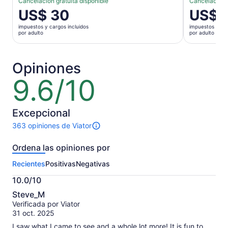
Cancelación gratuita disponible
Cancelación g
El
US$ 30
El
US$ 
precio
precio
impuestos y cargos incluidos
impuestos y car
es
es
por adulto
por adulto
de
de
US$ 30.
US$ 38.
por
por
Opiniones
adulto
adulto
9.6/10
9.6
de
10
Excepcional
363 opiniones de Viator
363
opiniones
Ordena las opiniones por
sobre
esta
Recientes
Positivas
Negativas
actividad.
Más
10.0/10
información
10.0
sobre
Steve_M
de
las
Verificada por Viator
10
opiniones
31 oct. 2025
verificadas
I saw what I came to see and a whole lot more! It is fun to