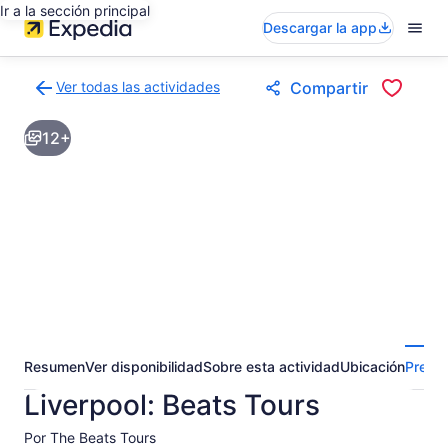
Ir a la sección principal
Descargar la app
Ver todas las actividades
Compartir
Volver
a
12+
la
página
de
resultados
de
actividades
Resumen
Ver disponibilidad
Sobre esta actividad
Ubicación
Pregun
Liverpool: Beats Tours
Por The Beats Tours