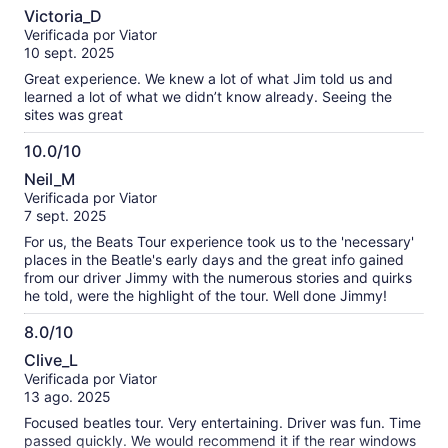
10.0
Victoria_D
de
Verificada por Viator
10
10 sept. 2025
Great experience. We knew a lot of what Jim told us and
learned a lot of what we didn’t know already. Seeing the
sites was great
10.0/10
10.0
Neil_M
de
Verificada por Viator
10
7 sept. 2025
For us, the Beats Tour experience took us to the 'necessary'
places in the Beatle's early days and the great info gained
from our driver Jimmy with the numerous stories and quirks
he told, were the highlight of the tour. Well done Jimmy!
8.0/10
8.0
Clive_L
de
Verificada por Viator
10
13 ago. 2025
Focused beatles tour. Very entertaining. Driver was fun. Time
passed quickly. We would recommend it if the rear windows