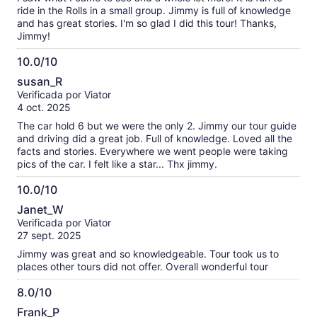
ride in the Rolls in a small group. Jimmy is full of knowledge
and has great stories. I'm so glad I did this tour! Thanks,
Jimmy!
10.0/10
10.0
susan_R
de
Verificada por Viator
10
4 oct. 2025
The car hold 6 but we were the only 2. Jimmy our tour guide
and driving did a great job. Full of knowledge. Loved all the
facts and stories. Everywhere we went people were taking
pics of the car. I felt like a star... Thx jimmy.
10.0/10
10.0
Janet_W
de
Verificada por Viator
10
27 sept. 2025
Jimmy was great and so knowledgeable. Tour took us to
places other tours did not offer. Overall wonderful tour
8.0/10
8.0
Frank_P