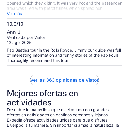
opened which they didn't. It was very hot and the passenger
area was filled with petrol fumes which spoiled our
enjoyment somewhat
Ver más
10.0/10
10.0
Ann_J
de
Verificada por Viator
10
12 ago. 2025
Fab Beatles tour in the Rolls Royce. Jimmy our guide was full
of interesting information and funny stories of the Fab Four!
Thoroughly recommend this tour
Ver las 363 opiniones de Viator
Mejores ofertas en
actividades
Descubre lo maravilloso que es el mundo con grandes
ofertas en actividades en destinos cercanos y lejanos.
Expedia ofrece actividades únicas para que disfrutes
Liverpool a tu manera. Sin importar si amas la naturaleza, la