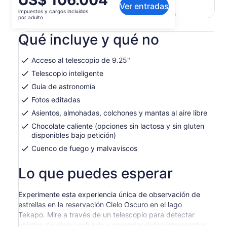
US$ 106.004
Ver el texto original (inglés)
Ver entradas
precio
impuestos y cargos incluidos
Se
Enviar comentarios sobre esta traducción
es
por adulto
abrirá
de
en
Qué incluye y qué no
US$ 106.004.
una
por
nueva
adulto
pestaña
Acceso al telescopio de 9.25"
Telescopio inteligente
Guía de astronomía
Fotos editadas
Asientos, almohadas, colchones y mantas al aire libre
Chocolate caliente (opciones sin lactosa y sin gluten
disponibles bajo petición)
Cuenco de fuego y malvaviscos
Lo que puedes esperar
Experimente esta experiencia única de observación de
estrellas en la reservación Cielo Oscuro en el lago
Tekapo. Mire a través de un telescopio para detectar
objetos del cielo profundo y aprender datos interesantes