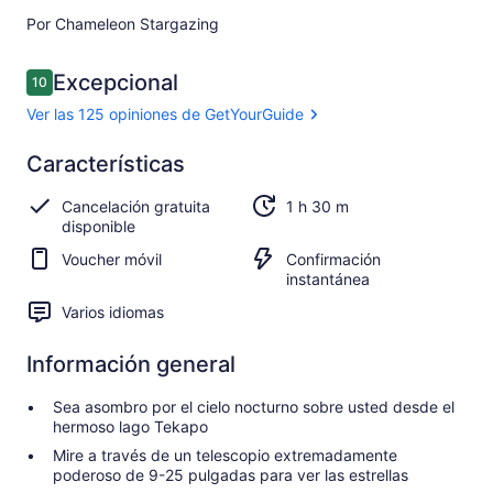
Por Chameleon Stargazing
Opiniones
Excepcional
10
10 de 10
Ver las 125 opiniones de GetYourGuide
Excepcional
Características
10.0
10.0 de 10
Ver las 125
Cancelación gratuita
1 h 30 m
opiniones de
disponible
GetYourGuide
Voucher móvil
Confirmación
instantánea
Varios idiomas
Información general
Sea asombro por el cielo nocturno sobre usted desde el
hermoso lago Tekapo
Mire a través de un telescopio extremadamente
poderoso de 9-25 pulgadas para ver las estrellas