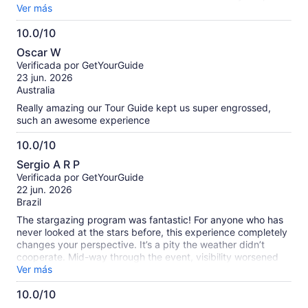
photo taken of us! Highly recommend. Special shoutout to
Ver más
the really kind Spanish man (sorry didn’t get your name) that
10.0/10
brought us to the tour :)
10.0
Oscar W
de
Verificada por GetYourGuide
10
23 jun. 2026
Australia
Really amazing our Tour Guide kept us super engrossed,
such an awesome experience
10.0/10
10.0
Sergio A R P
de
Verificada por GetYourGuide
10
22 jun. 2026
Brazil
The stargazing program was fantastic! For anyone who has
never looked at the stars before, this experience completely
changes your perspective. It’s a pity the weather didn’t
cooperate. Mid-way through the event, visibility worsened
due to cloud cover, but our guide handled it honestly, ending
Ver más
early and offering a partial refund. During the evening, we
10.0/10
were provided with blankets, hot chocolate, tea, and roasted
10.0
marshmallows by the campfire. I would definitely do it again!