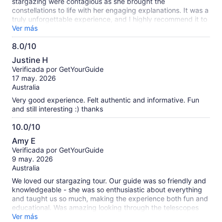
stargazing were contagious as she brought the
constellations to life with her engaging explanations. It was a
truly unforgettable experience, and I highly recommend it to
anyone visiting Lake Tekapo. ✨🔭🌌
Ver más
8.0/10
8.0
Justine H
de
Verificada por GetYourGuide
10
17 may. 2026
Australia
Very good experience. Felt authentic and informative. Fun
and still interesting :) thanks
10.0/10
10.0
Amy E
de
Verificada por GetYourGuide
10
9 may. 2026
Australia
We loved our stargazing tour. Our guide was so friendly and
knowledgeable - she was so enthusiastic about everything
and taught us so much, making the experience both fun and
educational. Was amazing looking through the telescopes
and getting sent the photos after. Was lovely sitting around
Ver más