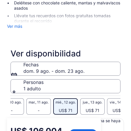
Deléitese con chocolate caliente, mantas y malvaviscos
asados
Llévate tus recuerdos con fotos gratuitas tomadas
durante el recorrido
Ver más
Ver disponibilidad
Fechas
dom. 9 ago. - dom. 23 ago.
Personas
1 adulto
lun., 10 ago.
mar., 11 ago.
mié., 12 ago.
jue., 13 ago.
vie., 14 ago.
-
-
US$ 71
US$ 71
US$ 71
Es posible que el contenido de esta página se haya
generado con un traductor automático
El