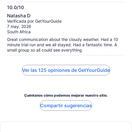
the fire and toasting marshmellows to wrap up. Would
10.0/10
definitely recommend!
10.0
Natasha D
de
Verificada por GetYourGuide
10
7 may. 2026
South Africa
Great communication about the cloudy weather. Had a 10
minute trial run and we all stayed. Had a fantastic time. A
small group so all could see everything.
Ver las 125 opiniones de GetYourGuide
Cuéntanos cómo podemos mejorar nuestro sitio.
Compartir sugerencias