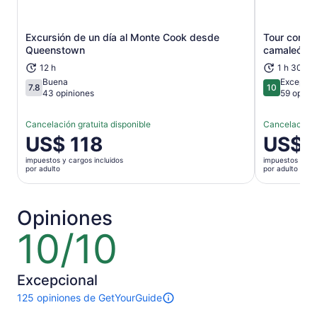
Excursión de un día al Monte Cook desde
Tour compar
Se abrirá en una nueva pestaña
Queenstown
camaleón
12 h
1 h 30 m
Buena
Excepcio
7.8
10
7.8 de 10
10 de 10
43 opiniones
59 opini
Cancelación gratuita disponible
Cancelación g
El
US$ 118
El
US$ 
precio
precio
impuestos y cargos incluidos
impuestos y car
es
es
por adulto
por adulto
de
de
US$ 118.
US$ 71.
por
por
Opiniones
adulto
adulto
10/10
10
de
10
Excepcional
125 opiniones de GetYourGuide
125
opiniones