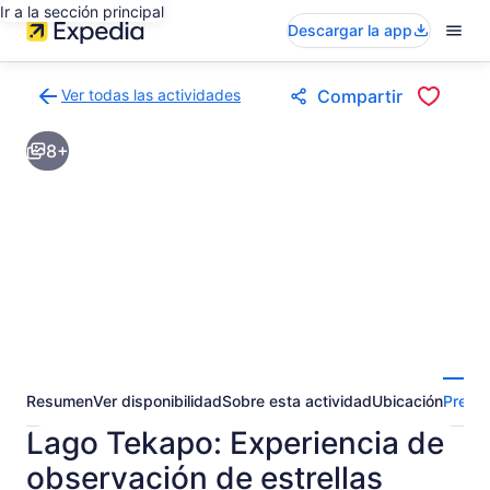
Ir a la sección principal
Descargar la app
Ver todas las actividades
Compartir
Volver
a
8+
la
página
de
resultados
de
actividades
Resumen
Ver disponibilidad
Sobre esta actividad
Ubicación
Pregun
Lago Tekapo: Experiencia de
observación de estrellas