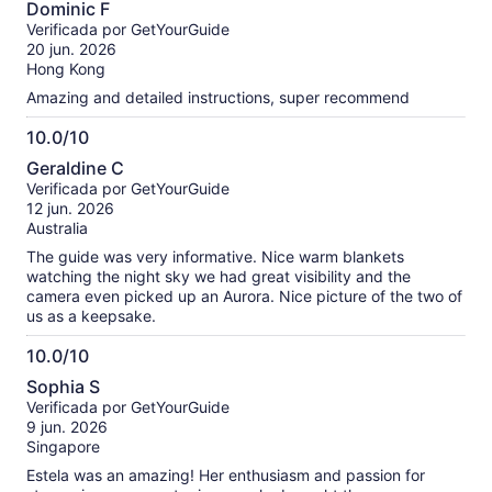
Dominic F
de
Verificada por GetYourGuide
10
20 jun. 2026
Hong Kong
Amazing and detailed instructions, super recommend
10.0/10
10.0
Geraldine C
de
Verificada por GetYourGuide
10
12 jun. 2026
Australia
The guide was very informative. Nice warm blankets
watching the night sky we had great visibility and the
camera even picked up an Aurora. Nice picture of the two of
us as a keepsake.
10.0/10
10.0
Sophia S
de
Verificada por GetYourGuide
10
9 jun. 2026
Singapore
Estela was an amazing! Her enthusiasm and passion for