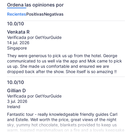
Ordena las opiniones por
sobre
esta
Recientes
Positivas
Negativas
actividad.
Más
10.0/10
información
10.0
sobre
Venkata R
de
las
Verificada por GetYourGuide
10
opiniones
14 jul. 2026
verificadas
Singapore
They were generous to pick us up from the hotel. George
communicated to us well via the app and Mok came to pick
us up. She made us comfortable and ensured we are
dropped back after the show. Shoe itself is so amazing !!
10.0/10
10.0
Gillian D
de
Verificada por GetYourGuide
10
3 jul. 2026
Ireland
Fantastic tour - really knowledgeable friendly guides Carl
and Estelle. Well worth the price, great views of the night
sky, yummy hot chocolate, blankets provided to keep us
warm, toasted marshmallows on a fire and a lovely keepsake