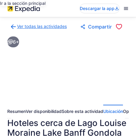
Ir a la sección principal
Descargar la app
Ver todas las actividades
Compartir
Volver
a
6+
la
página
de
resultados
de
actividades
Resumen
Ver disponibilidad
Sobre esta actividad
Ubicación
Opini
Hoteles cerca de Lago Louise
Moraine Lake Banff Gondola