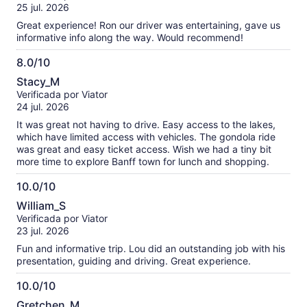
10
25 jul. 2026
Great experience! Ron our driver was entertaining, gave us
informative info along the way. Would recommend!
8.0/10
8.0
Stacy_M
de
Verificada por Viator
10
24 jul. 2026
It was great not having to drive. Easy access to the lakes,
which have limited access with vehicles. The gondola ride
was great and easy ticket access. Wish we had a tiny bit
more time to explore Banff town for lunch and shopping.
10.0/10
10.0
William_S
de
Verificada por Viator
10
23 jul. 2026
Fun and informative trip. Lou did an outstanding job with his
presentation, guiding and driving. Great experience.
10.0/10
10.0
Gretchen_M