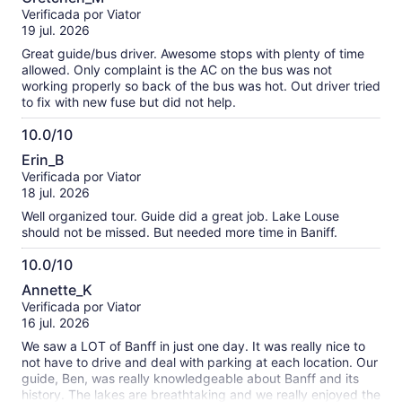
de
Verificada por Viator
10
19 jul. 2026
Great guide/bus driver. Awesome stops with plenty of time
allowed. Only complaint is the AC on the bus was not
working properly so back of the bus was hot. Out driver tried
to fix with new fuse but did not help.
10.0/10
10.0
Erin_B
de
Verificada por Viator
10
18 jul. 2026
Well organized tour. Guide did a great job. Lake Louse
should not be missed. But needed more time in Baniff.
10.0/10
10.0
Annette_K
de
Verificada por Viator
10
16 jul. 2026
We saw a LOT of Banff in just one day. It was really nice to
not have to drive and deal with parking at each location. Our
guide, Ben, was really knowledgeable about Banff and its
history. The lakes are breathtaking and we really enjoyed the