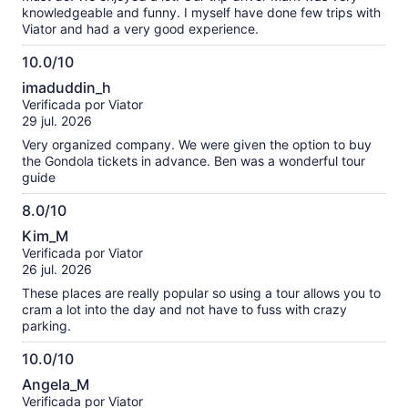
knowledgeable and funny. I myself have done few trips with
Viator and had a very good experience.
10.0/10
10.0
imaduddin_h
de
Verificada por Viator
10
29 jul. 2026
Very organized company. We were given the option to buy
the Gondola tickets in advance. Ben was a wonderful tour
guide
8.0/10
8.0
Kim_M
de
Verificada por Viator
10
26 jul. 2026
These places are really popular so using a tour allows you to
cram a lot into the day and not have to fuss with crazy
parking.
10.0/10
10.0
Angela_M
de
Verificada por Viator