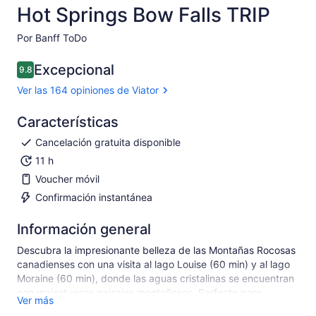
Hot Springs Bow Falls TRIP
Por Banff ToDo
Excepcional
9.8
9.8 de 10
Ver las 164 opiniones de Viator
Características
Cancelación gratuita disponible
11 h
Voucher móvil
Confirmación instantánea
Información general
Descubra la impresionante belleza de las Montañas Rocosas
canadienses con una visita al lago Louise (60 min) y al lago
Moraine (60 min), donde las aguas cristalinas se encuentran
con majestuosos paisajes montañosos. Perfecto para
Ver más
amantes de la naturaleza, buscadores de aventuras y