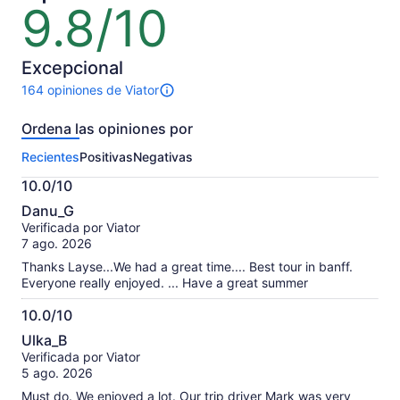
9.8/10
9.8
es
de
US$ 132
10
por
Excepcional
adulto
164 opiniones de Viator
164
opiniones
Ordena las opiniones por
sobre
esta
Recientes
Positivas
Negativas
actividad.
Más
10.0/10
información
10.0
sobre
Danu_G
de
las
Verificada por Viator
10
opiniones
7 ago. 2026
verificadas
Thanks Layse...We had a great time.... Best tour in banff.
Everyone really enjoyed. ... Have a great summer
10.0/10
10.0
Ulka_B
de
Verificada por Viator
10
5 ago. 2026
Must do. We enjoyed a lot. Our trip driver Mark was very