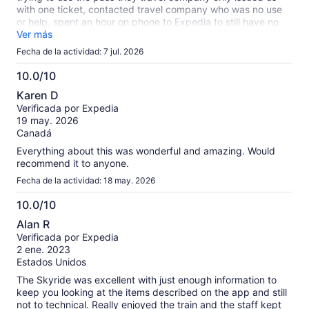
with one ticket, contacted travel company who was no use
or help, spent an hour on phone to Expedia to still have no
pass, ruined our day!
Ver más
Fecha de la actividad: 7 jul. 2026
10.0/10
10.0
Karen D
de
Verificada por Expedia
10
19 may. 2026
Canadá
Everything about this was wonderful and amazing. Would
recommend it to anyone.
Fecha de la actividad: 18 may. 2026
10.0/10
10.0
Alan R
de
Verificada por Expedia
10
2 ene. 2023
Estados Unidos
The Skyride was excellent with just enough information to
keep you looking at the items described on the app and still
not to technical. Really enjoyed the train and the staff kept