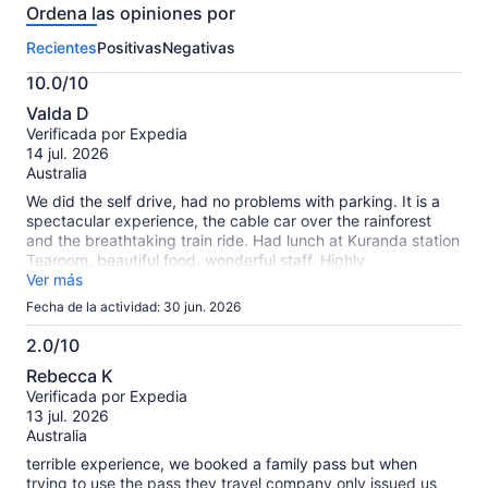
Ordena las opiniones por
sobre
esta
Recientes
Positivas
Negativas
actividad.
Más
10.0/10
información
10.0
sobre
Valda D
de
las
Verificada por Expedia
10
opiniones
14 jul. 2026
verificadas
Australia
We did the self drive, had no problems with parking. It is a
spectacular experience, the cable car over the rainforest
and the breathtaking train ride. Had lunch at Kuranda station
Tearoom, beautiful food, wonderful staff. Highly
recommended.
Ver más
Fecha de la actividad: 30 jun. 2026
2.0/10
2.0
Rebecca K
de
Verificada por Expedia
10
13 jul. 2026
Australia
terrible experience, we booked a family pass but when
trying to use the pass they travel company only issued us