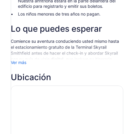
Nuestra anfitriona estará en la parte delantera del
edificio para registrarlo y emitir sus boletos.
Los niños menores de tres años no pagan.
Lo que puedes esperar
Comience su aventura conduciendo usted mismo hasta
el estacionamiento gratuito de la Terminal Skyrail
Smithfield antes de hacer el check-in y abordar Skyrail
con su guía de viaje
digital,
que incluye su itinerario
Ver más
detallado, entrada con descuento a las atracciones
populares de Kuranda y boletos para
Skyrail Rainforest
Ubicación
Cableway y Kuranda Scenic Railway.
Desliza sobre la selva tropical más antigua del mundo en
el teleférico
Skyrail Rainforest
, con magníficas vistas y
oportunidades para detenerte y explorar el camino.
Llegue al pintoresco pueblo de
Kuranda
, donde tendrá
tiempo libre para explorar los famosos mercados y
disfrutar de cafés y restaurantes locales.
Su viaje de regreso es a bordo del histórico
Kuranda
Scenic Railway
, serpenteando a través de Barron Gorge