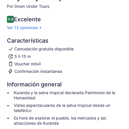
Por Down Under Tours
Excelente
8.8
8.8 de 10
Ver 13 opiniones
Características
Cancelación gratuita disponible
5 h 15 m
Voucher móvil
Confirmación instantánea
Información general
Kuranda y la selva tropical declarada Patrimonio de la
Humanidad
Vistas espectaculares de la selva tropical desde un
teleférico
Es hora de explorar el pueblo, los mercados y las
atracciones de Kuranda