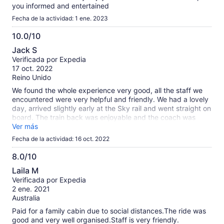
you informed and entertained
Fecha de la actividad: 1 ene. 2023
10.0/10
10.0
Jack S
de
Verificada por Expedia
10
17 oct. 2022
Reino Unido
We found the whole experience very good, all the staff we
encountered were very helpful and friendly. We had a lovely
day, arrived slightly early at the Sky rail and went straight on
board. The train back was enjoyable and the coach was
waiting for us when we got off the train
Ver más
Fecha de la actividad: 16 oct. 2022
8.0/10
8.0
Laila M
de
Verificada por Expedia
10
2 ene. 2021
Australia
Paid for a family cabin due to social distances.The ride was
good and very well organised.Staff is very friendly.