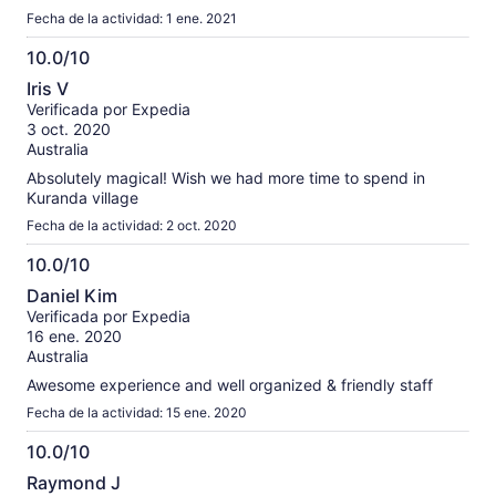
Fecha de la actividad: 1 ene. 2021
10.0/10
10.0
Iris V
de
Verificada por Expedia
10
3 oct. 2020
Australia
Absolutely magical! Wish we had more time to spend in
Kuranda village
Fecha de la actividad: 2 oct. 2020
10.0/10
10.0
Daniel Kim
de
Verificada por Expedia
10
16 ene. 2020
Australia
Awesome experience and well organized & friendly staff
Fecha de la actividad: 15 ene. 2020
10.0/10
10.0
Raymond J
de