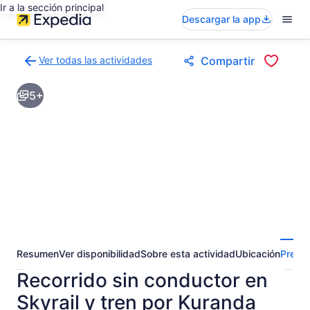
Ir a la sección principal
Descargar la app
Ver todas las actividades
Compartir
Volver
a
5+
la
página
de
resultados
de
actividades
Resumen
Ver disponibilidad
Sobre esta actividad
Ubicación
Pregun
Recorrido sin conductor en
Skyrail y tren por Kuranda