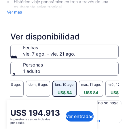
Histórico viaje panorámico en tren a través de una
exuberante selva tropical
Ver más
Ver disponibilidad
Fechas
vie. 7 ago. - vie. 21 ago.
Personas
1 adulto
sáb., 8 ago.
dom., 9 ago.
lun., 10 ago.
mar., 11 ago.
mié., 12 ago.
-
-
US$ 84
US$ 84
US$ 84
Es posible que el contenido de esta página se haya
generado con un traductor automático
El
US$ 194.913
Ver el texto original (inglés)
Ver entradas
precio
impuestos y cargos incluidos
Se
Enviar comentarios sobre esta traducción
es
por adulto
abrirá
de