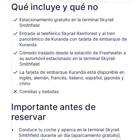
en
Qué incluye y qué no
US$ 194.913.
una
por
nueva
adulto
pestaña
Estacionamiento gratuito en la terminal Skyrail
Smithfield
Entrada al teleférico Skyrail Rainforest y al tren
panorámico de Kuranda con tarjeta de embarque de
Kuranda
Cómodo traslado desde la estación de Freshwater a
su automóvil estacionado en la terminal Skyrail
Smithfield
La tarjeta de embarque Kuranda está disponible en
inglés, alemán, francés, italiano, español, japonés y
chino
Comidas y bebidas
Importante antes de
reservar
Conduce tu coche y aparca en la terminal Skyrail
Smithfield durante un día [aparcamiento gratuito].