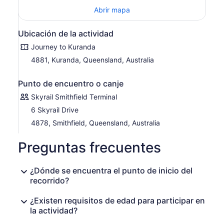
y pasando por cascadas. Desembarque en Freshwater
Abrir mapa
Station y aborde su traslado en autobús de regreso a la
terminal Skyrail donde le espera su automóvil.
Ubicación de la actividad
Journey to Kuranda
4881, Kuranda, Queensland, Australia
Punto de encuentro o canje
Skyrail Smithfield Terminal
6 Skyrail Drive
4878, Smithfield, Queensland, Australia
Preguntas frecuentes
¿Dónde se encuentra el punto de inicio del
recorrido?
¿Existen requisitos de edad para participar en
la actividad?