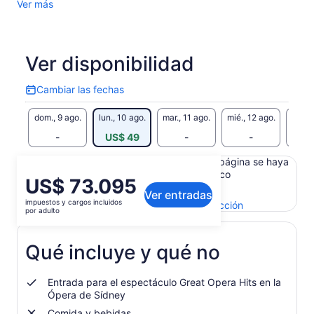
Ver más
Ver disponibilidad
Cambiar las fechas
Cambiar
las
dom., 9 ago.
lun., 10 ago.
mar., 11 ago.
mié., 12 ago.
jue., 
fechas
-
US$ 49
-
-
Es posible que el contenido de esta página se haya
generado con un traductor automático
El
US$ 73.095
Ver el texto original (inglés)
Ver entradas
precio
impuestos y cargos incluidos
Se
Enviar comentarios sobre esta traducción
es
por adulto
abrirá
de
en
US$ 73.095.
una
Qué incluye y qué no
por
nueva
adulto
pestaña
Entrada para el espectáculo Great Opera Hits en la
Ópera de Sídney
Comida y bebidas