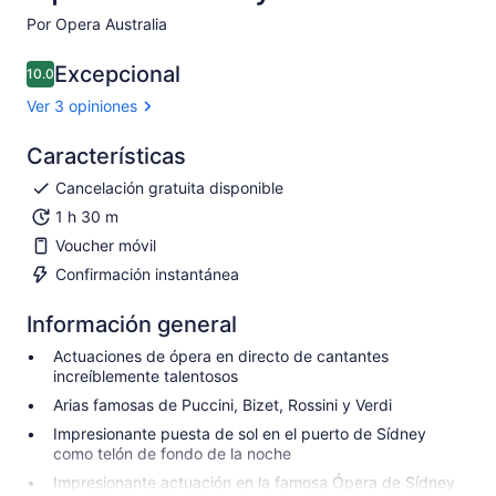
Por Opera Australia
Excepcional
10.0
10.0 de 10
Ver 3 opiniones
Características
Cancelación gratuita disponible
1 h 30 m
Voucher móvil
Confirmación instantánea
Información general
Actuaciones de ópera en directo de cantantes
increíblemente talentosos
Arias famosas de Puccini, Bizet, Rossini y Verdi
Impresionante puesta de sol en el puerto de Sídney
como telón de fondo de la noche
Impresionante actuación en la famosa Ópera de Sídney