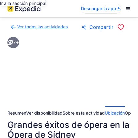
Ir a la sección principal
Descargar la app
Ver todas las actividades
Compartir
Volver
a
7+
la
página
de
resultados
de
actividades
Resumen
Ver disponibilidad
Sobre esta actividad
Ubicación
Opini
Grandes éxitos de ópera en la
Ópera de Sídney