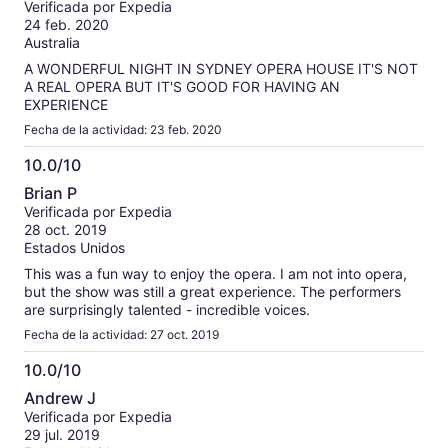
las
Verificada por Expedia
10
opiniones
24 feb. 2020
verificadas
Australia
A WONDERFUL NIGHT IN SYDNEY OPERA HOUSE IT'S NOT
A REAL OPERA BUT IT'S GOOD FOR HAVING AN
EXPERIENCE
Fecha de la actividad: 23 feb. 2020
10.0/10
10.0
Brian P
de
Verificada por Expedia
10
28 oct. 2019
Estados Unidos
This was a fun way to enjoy the opera. I am not into opera,
but the show was still a great experience. The performers
are surprisingly talented - incredible voices.
Fecha de la actividad: 27 oct. 2019
10.0/10
10.0
Andrew J
de
Verificada por Expedia
10
29 jul. 2019