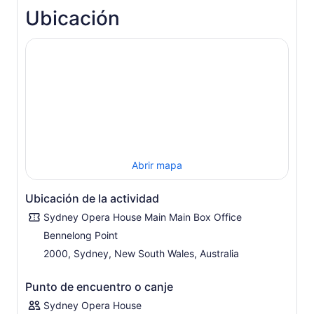
Ubicación
más interpretadas por algunos de los mejores cantantes
de ópera de Australia, acompañadas por el piano.
Tiempo de ejecución: aproximadamente 1 hrs y 30
minutos, incl. un intervalo. Desempeño en múltiples
idiomas con sobretítulos en inglés y chino simplificado.
Abrir mapa
Ubicación de la actividad
Sydney Opera House Main Main Box Office
Bennelong Point
2000, Sydney, New South Wales, Australia
Punto de encuentro o canje
Sydney Opera House