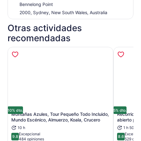
Bennelong Point
2000, Sydney, New South Wales, Australia
Otras actividades
recomendadas
10% dto.
5% dto.
Montañas Azules, Tour Pequeño Todo Incluido,
Recorrido t
Se abrirá en una nueva pestaña
Mundo Escénico, Almuerzo, Koala, Crucero
abierto por
10 h
1 h 50 mi
Excepcional
Excelent
9.8
8.6
9.8 de 10
8.6 de 10
484 opiniones
529 opin