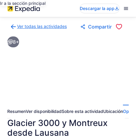
Ir a la sección principal
Descargar la app
Ver todas las actividades
Compartir
Volver
a
8+
la
página
de
resultados
de
actividades
Resumen
Ver disponibilidad
Sobre esta actividad
Ubicación
Opini
Glacier 3000 y Montreux
desde Lausana