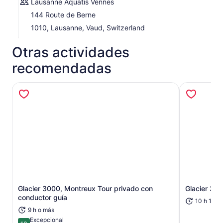
Lausanne Aquatis Vennes
144 Route de Berne
1010, Lausanne, Vaud, Switzerland
Otras actividades
recomendadas
Glacier 3000, Montreux Tour privado con
Glacier 30
Se abrirá en una nueva pestaña
conductor guía
10 h 15 m
9 h o más
Excepcional