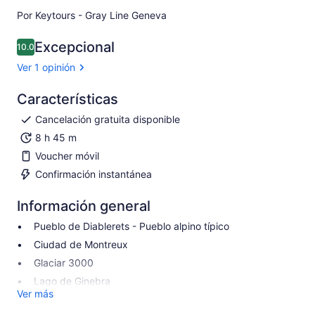
Por Keytours - Gray Line Geneva
Excepcional
10.0
10.0 de 10
Ver 1 opinión
Características
Cancelación gratuita disponible
8 h 45 m
Voucher móvil
Confirmación instantánea
Información general
Pueblo de Diablerets - Pueblo alpino típico
Ciudad de Montreux
Glaciar 3000
Lago de Ginebra
Ver más