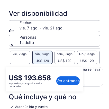
Ver disponibilidad
Fechas
vie. 7 ago. - vie. 21 ago.
Personas
1 adulto
vie., 7 ago.
sáb., 8 ago.
dom., 9 ago.
lun., 10 ago.
mar., 
-
US$ 129
US$ 129
US$ 129
Es posible que el contenido de esta página se haya
generado con un traductor automático
El
US$ 193.658
Ver el texto original (inglés)
Ver entradas
precio
impuestos y cargos incluidos
Se
Enviar comentarios sobre esta traducción
es
por adulto
abrirá
de
en
Qué incluye y qué no
US$ 193.658.
una
por
nueva
adulto
pestaña
Autobús ida y vuelta