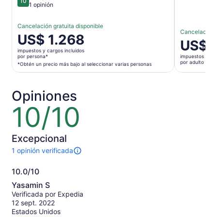
10
10 de 10
1 opinión
Cancelación gratuita disponible
Cancelación g
El
US$ 1.268
El
US$ 
precio
precio
impuestos y cargos incluidos
es
por persona*
impuestos y car
es
por adulto
de
*Obtén un precio más bajo al seleccionar varias personas
de
US$ 1.268.
US$ 142.
por
por
Opiniones
persona*
adulto
*Obtén
10/10
10
un
de
precio
10
más
Excepcional
bajo
1 opinión verificada
al
1
seleccionar
opinión
10.0/10
varias
sobre
10.0
esta
personas
Yasamin S
actividad.
de
Verificada por Expedia
Más
10
12 sept. 2022
información
Estados Unidos
sobre