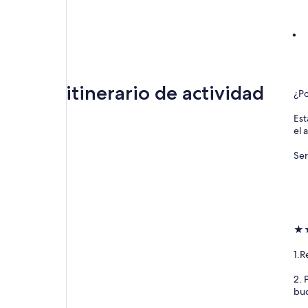
itinerario de actividad
¿Po
Est
el 
Ser
★★
1.R
2. 
buc