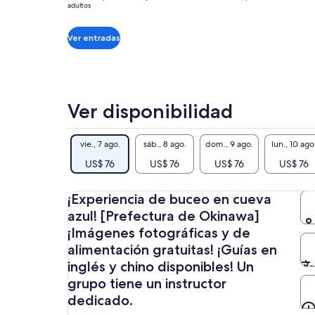
de
adultos
☆¡E
US$ 76.
por
¡Mu
Ver entradas
adulto*
☆¡T
*Obtén
inm
un
fot
precio
víd
más
Ver disponibilidad
gru
bajo
exc
al
Su 
vie., 7 ago.
sáb., 8 ago.
dom., 9 ago.
lun., 10 ago
seleccionar
exp
varias
US$ 76
US$ 76
US$ 76
US$ 76
las
entradas
☆¡G
para
¡Experiencia de buceo en cueva
adultos
Los
azul! [Prefectura de Okinawa]
dis
¡Imágenes fotográficas y de
★¡C
alimentación gratuitas! ¡Guías en
Mal
inglés y chino disponibles! Un
buc
grupo tiene un instructor
dedicado.
*¡P