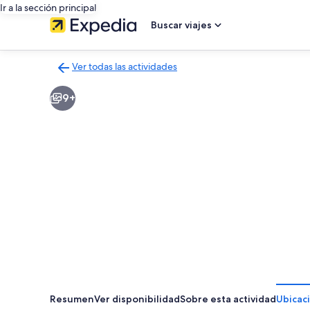
Ir a la sección principal
Buscar viajes
Ver todas las actividades
Volver
a
9+
la
página
de
resultados
de
actividades
Resumen
Ver disponibilidad
Sobre esta actividad
Ubicac