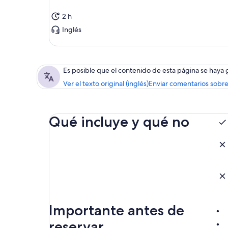
[In
2 h
Dep
Inglés
par
cam
Si 
Es posible que el contenido de esta página se haya
pod
gui
Ver el texto original (inglés)
Enviar comentarios sobre
No 
cli
dec
Qué incluye y qué no
vie
Su 
ace
lug
Si 
lug
Importante antes de
reservar