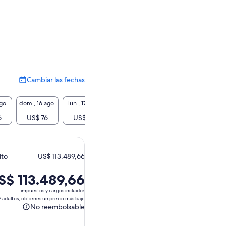
Cambiar las fechas
Cambiar
las
fechas
go.
dom., 16 ago.
lun., 17 ago.
mar., 18 ago.
mié., 19 ago.
jue., 2
6
US$ 76
US$ 76
US$ 76
US$ 76
US$
lto
US$ 113.489,66
S$ 113.489,66
cio
impuestos y cargos incluidos
2 adultos, obtienes un precio más bajo
No reembolsable
No
 113.489,66.
reembolsable