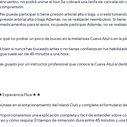
encuentro, no podrá unirse al tour.Se cobrará una tarifa de cancelación 
comprensión.
No puede participar si tiene presión arterial alta o baja, o si está toma
presión arterial alta o baja.Además, no se realizarán reembolsos. Si tie
medicamentos para el asma, no puede participar.Además, no se realiza
r qué no probar un poco de buceo en la misteriosa Cueva Azul o en la pl
á bien si nunca has buceado antes o no tienes confianza en tus habilidad
agua suele ser de 45 minutos a una hora.
ás guiado por un instructor profesional que conoce la Cueva Azul al dedil
Experiencia Flow★★
eúnase en el estacionamiento del Island Club y complete el formulario de 
Proporcionaremos una explicación completa y fácil de entender sobre cóm
eo y cómo respirar.El tiempo de inmersión dura entre 45 minutos y una 