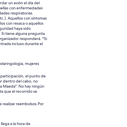
dar un avión el día del
uellas con enfermedades
dades respiratorias.
c.). Aquellos con síntomas
los con resaca o aquellos
eguridad haya sido
. Si tiene alguna pregunta
 organizador responderá. *Si
ntrada incluso durante el
olaringología, mujeres
participación, el punto de
r dentro del cabo, no
laya Maeda". No hay ningún
ta que el recorrido se
 realizar reembolsos.Por
llega a la hora de