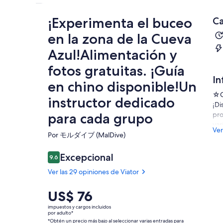
¡Experimenta el buceo
Ca
en la zona de la Cueva
Azul!Alimentación y
fotos gratuitas. ¡Guía
In
en chino disponible!Un
☆Ca
instructor dedicado
¡Di
para cada grupo
pro
var
Ver
dem
Por モルダイブ (MalDive)
Cue
cer
Excepcional
9.6
9.6 de 10
en 
Ver las 29 opiniones de Viator
con
No 
El
US$ 76
pod
precio
impuestos y cargos incluidos
ded
es
por adulto*
det
*Obtén un precio más bajo al seleccionar varias entradas para