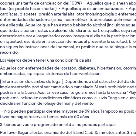
cobrará una tarifa de cancelación del 100%) ・Aquellos que planean abor
tour (es posible hacer snorkel) ・Aquellas que están embarazadas ・Aq
cardíacas, diabetes, presión arterial alta, otorrinolaringología o enferme
enfermedades del sistema (asma, neumotórax, tuberculosis pulmonar, et
de epilepsia. Aquellos que han estado bebiendo alcohol (incluidos aquel
que todavía tienen restos de alcohol del día anterior). o aquellos cuya s
determinada por el organizador como insegura el día de la participación
o inquietud, escríbala en la sección de notas al presentar la solicitud. El
no sigues las instrucciones del personal, es posible que se te niegue la e
recorrido.
Los viajeros deben tener una condición física alta
Aquellos con enfermedades del corazón, diabetes, hipertensión, otorrin
embarazadas, epilepsia, síntomas de hiperventilación.
[Información de cambio de lugar] Dependiendo del estrecho del día de 
implementación podrá ser cambiado o cancelado.Si está prohibido nada
podrás ir a la Cueva Azul.En ese caso, te guiaremos hasta la cercana "P
problema incluso en condiciones climáticas como la lluvia.Tenga en cuen
decidirá en función del oleaje del mar y del viento.
・No pueden participar clientes mayores de 59 años.Tampoco es posible
favor no hagas reserva si tienes más de 60 años.
Si tienes un vuelo programado en el día, no puedes participar.
Por favor llegar al estacionamiento del Island Club 15 minutos antes.Si no 