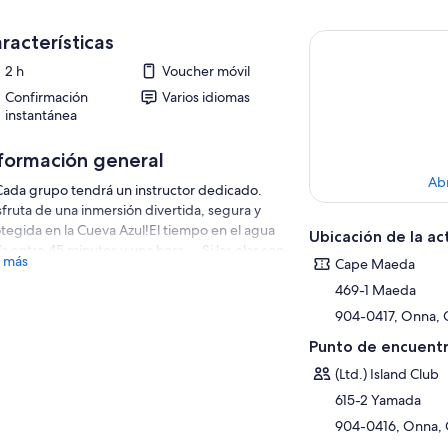
racterísticas
2 h
Voucher móvil
Confirmación
Varios idiomas
instantánea
formación general
Ab
da grupo tendrá un instructor dedicado.
sfruta de una inmersión divertida, segura y
tegida en la Cueva Azul!El tiempo en el agua
Ubicación de la ac
ía entre 45 minutos y una hora. Si las olas son
 más
Cape Maeda
asiado altas y está prohibido nadar en la
va Azul, realizaremos excursiones en la playa
469-1 Maeda
cana.Si sólo desea ir a la Cueva Azul, póngase
904-0417, Onna, 
contacto con la tienda, verifique las
Punto de encuentr
diciones del mar y luego haga una reserva.
(Ltd.) Island Club
hay otros huéspedes alrededor, por lo que
rás disfrutar a tu propio ritmo.Un instructor
615-2 Yamada
icado proporcionará una explicación
904-0416, Onna, 
allada.