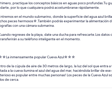
Primero, practique los conceptos básicos en aguas poco profundas.Tu g
darte, por lo que cualquiera podrá acostumbrarse rápidamente.
Entremos en el mundo submarino, donde la superficie del agua azul brill
hos peces hermosos☆.También podrás experimentar la alimentación de
ografías con una cámara submarina.
Cuando regreses de la playa, date una ducha para refrescarte.Los datos 
transferirán a su teléfono inteligente en el momento.
☆La inmensamente popular Cueva Azul☆☆☆
tro de la cúpula de aire de 30 metros de largo, la luz del sol que entra a
itada a la cueva ilumina el azul del agua del mar, haciéndola brillar de ese 
terioso es popular entre muchas personas! Los peces de la Cueva Azul 
los de cerca.