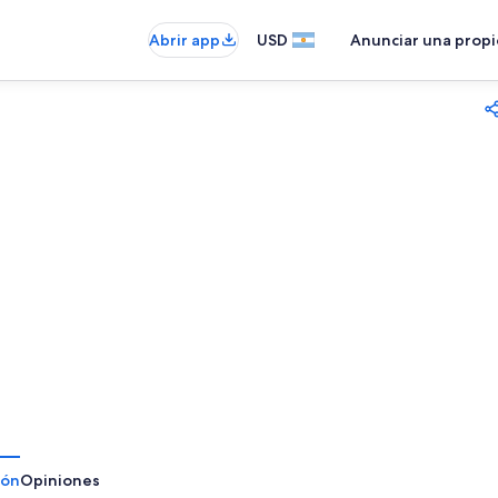
Abrir app
USD
Anunciar una prop
ión
Opiniones