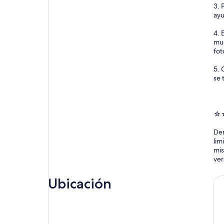
3. 
ayu
4. 
muc
fot
5. 
se 
☆☆
Den
lim
mis
ver
Ubicación