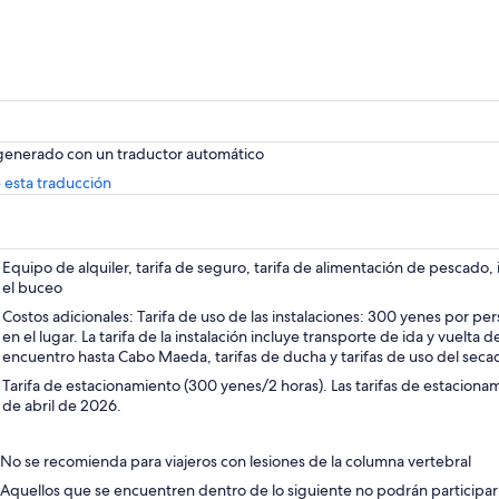
formación sobre cambios puntuales]
endiendo del estrecho del día de
ticipación, el punto de realización podrá ser
biado o cancelado.
está prohibido nadar dentro de la cueva, no
 generado con un traductor automático
rás acceder a la Cueva Azul.En ese caso, le
aremos a una playa cercana.
Se
 esta traducción
abrirá
hay problema con la lluvia u otras condiciones
en
máticas.Tenga en cuenta que el recorrido se
una
idirá en función de las olas del mar y del
nueva
Equipo de alquiler, tarifa de seguro, tarifa de alimentación de pescado,
nto.
pestaña
el buceo
Costos adicionales: Tarifa de uso de las instalaciones: 300 yenes por pe
reserva será aceptada asumiendo que haya
en el lugar. La tarifa de la instalación incluye transporte de ida y vuelta
encuentro hasta Cabo Maeda, tarifas de ducha y tarifas de uso del seca
ptado el contenido del Aviso de cambio de
ar.
Tarifa de estacionamiento (300 yenes/2 horas). Las tarifas de estacionam
de abril de 2026.
cancela el mismo día debido a un cambio de
ar, se cobrará una tarifa de cancelación.
No se recomienda para viajeros con lesiones de la columna vertebral
Aquellos que se encuentren dentro de lo siguiente no podrán participar 