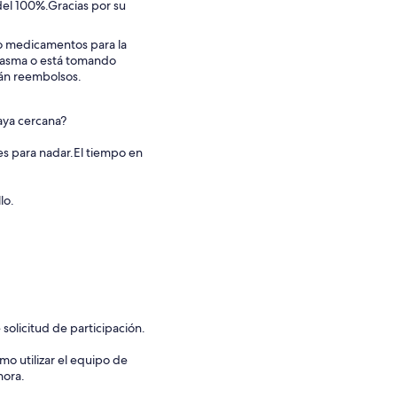
del 100%.Gracias por su
ndo medicamentos para la
ne asma o está tomando
rán reembolsos.
aya cercana?
es para nadar.El tiempo en
lo.
solicitud de participación.
o utilizar el equipo de
hora.