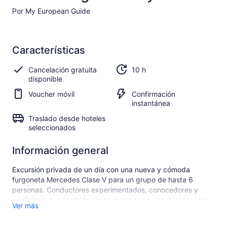
Por My European Guide
Características
Cancelación gratuita
10 h
disponible
Voucher móvil
Confirmación
instantánea
Traslado desde hoteles
seleccionados
Información general
Excursión privada de un día con una nueva y cómoda
furgoneta Mercedes Clase V para un grupo de hasta 6
personas. Conductores experimentados, conocedores y
confiables que también sirven como sus guías durante todo
Ver más
el día, siempre con modales de conducción seguros y
hablando muy buen inglés.