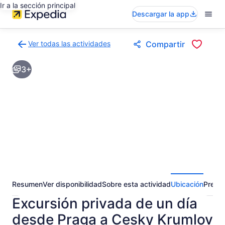
Ir a la sección principal
Descargar la app
Ver todas las actividades
Compartir
Volver
a
3+
la
página
de
resultados
de
actividades
Resumen
Ver disponibilidad
Sobre esta actividad
Ubicación
Pregun
Excursión privada de un día
desde Praga a Cesky Krumlov