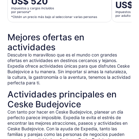
US$ 520
El
US$ 
precio
precio
impuestos y cargos incluidos
es
por persona*
impuestos y car
es
por adulto
de
*Obtén un precio más bajo al seleccionar varias personas
de
US$ 520.
US$ 98.
por
por
Mejores ofertas en
persona*
adulto
*Obtén
actividades
un
precio
Descubre lo maravilloso que es el mundo con grandes
ofertas en actividades en destinos cercanos y lejanos.
más
Expedia ofrece actividades únicas para que disfrutes Ceske
bajo
Budejovice a tu manera. Sin importar si amas la naturaleza,
al
la cultura, la gastronomía o la aventura, tenemos la actividad
seleccionar
perfecta para ti.
varias
Actividades principales en
personas
Ceske Budejovice
Con tanto por hacer en Ceske Budejovice, planear un día
perfecto parece imposible. Expedia te evita el estrés de
encontrar las mejores atracciones, paseos y actividades en
Ceske Budejovice. Con la ayuda de Expedia, tanto las
familias y parejas como las personas de negocios pueden