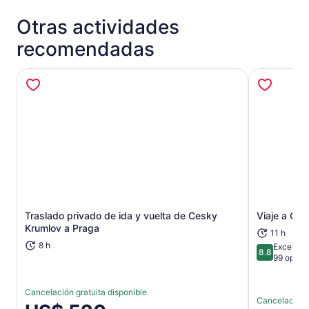
Otras actividades
recomendadas
Traslado privado de ida y vuelta de Cesky
Viaje a Ce
Se abrirá en una nueva pestaña
Krumlov a Praga
11 h
8 h
Excelent
8.8
8.8 de 10
99 opini
Cancelación gratuita disponible
Cancelación g
El