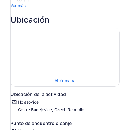
1 h
ingresas
Ver más
más
de
Ubicación
2 adultos,
obtienes
un
precio
más
bajo
Abrir mapa
Ubicación de la actividad
Holasovice
Ceske Budejovice, Czech Republic
Punto de encuentro o canje