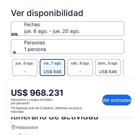
Ver disponibilidad
Fechas
jue. 6 ago. - jue. 20 ago.
Personas
1 persona
jue., 6 ago.
vie., 7 ago.
sáb., 8 ago.
dom., 9 ago.
lun., 
-
US$ 646
-
US$ 646
US$
Es posible que el contenido de esta página se haya
generado con un traductor automático
El
US$ 968.231
Ver el texto original (inglés)
precio
Ver entradas
impuestos y cargos incluidos
Se
Enviar comentarios sobre esta traducción
es
por persona*
abrirá
de
*Si ingresas más de 2 adultos, obtienes un precio
en
más bajo
itinerario de actividad
US$ 968.231.
una
por
nueva
persona*
Holasovice
pestaña
*Si