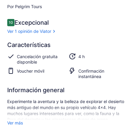
Por Pelgrim Tours
Opiniones
Excepcional
10
10 de 10
Ver 1 opinión de Viator
Excepcional
Características
10.0
10.0 de 10
Ver 1
Cancelación gratuita
4 h
opinión
disponible
de
Viator
Voucher móvil
Confirmación
instantánea
Información general
Experimente la aventura y la belleza de explorar el desierto
más antiguo del mundo en su propio vehículo 4x4. Hay
muchos lugares interesantes para ver, como la fauna y la
flora del desierto y las gigantescas dunas de arena.
Ver más
Navega por el estrecho pasaje de las mareas, donde dunas
gigantes caen directamente hacia el océano Atlántico en el