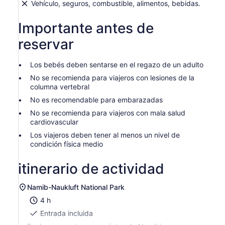
Vehículo, seguros, combustible, alimentos, bebidas.
ingresas
más
Importante antes de
de
2 adultos,
reservar
obtienes
un
Los bebés deben sentarse en el regazo de un adulto
precio
más
No se recomienda para viajeros con lesiones de la
columna vertebral
bajo
No es recomendable para embarazadas
No se recomienda para viajeros con mala salud
cardiovascular
Los viajeros deben tener al menos un nivel de
condición física medio
itinerario de actividad
Namib-Naukluft National Park
4 h
Entrada incluida