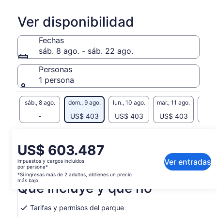
camino a Sandwich Bay.
Ver disponibilidad
En
REFLEJOS:
Fechas
Walvis Bay Lagoon
sáb. 8 ago. - sáb. 22 ago.
Walvis Bay Salt Refinery
Personas
Delta del río Kuiseb
1 persona
Dune cinturón de conducción
Sandwich Bay y Sandwich Harbor
sáb., 8 ago.
dom., 9 ago.
lun., 10 ago.
mar., 11 ago.
mié., 
Observación de la fauna
-
US$ 403
US$ 403
US$ 403
US$
Es posible que el contenido de esta página se haya
generado con un traductor automático
El
US$ 603.487
Ver el texto original (inglés)
precio
Ver entradas
impuestos y cargos incluidos
Se
Enviar comentarios sobre esta traducción
es
por persona*
abrirá
de
*Si ingresas más de 2 adultos, obtienes un precio
en
más bajo
Qué incluye y qué no
US$ 603.487.
una
por
nueva
persona*
pestaña
Tarifas y permisos del parque
*Si