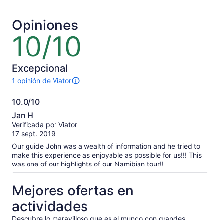
Opiniones
10/10
10
de
10
Excepcional
1 opinión de Viator
1
opinión
10.0/10
sobre
10.0
esta
Jan H
actividad.
de
Verificada por Viator
Más
10
17 sept. 2019
información
sobre
Our guide John was a wealth of information and he tried to
las
make this experience as enjoyable as possible for us!!! This
opiniones
was one of our highlights of our Namibian tour!!
verificadas
Mejores ofertas en
actividades
Descubre lo maravilloso que es el mundo con grandes