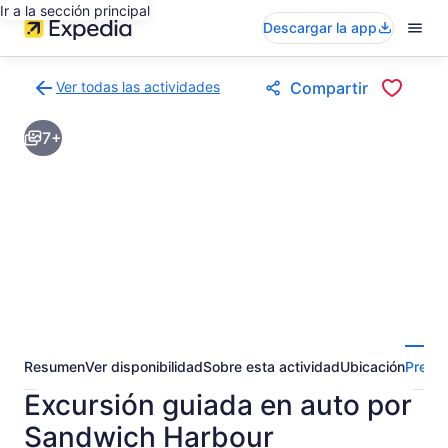
Ir a la sección principal
Descargar la app
Ver todas las actividades
Compartir
Volver
a
7+
la
página
de
resultados
de
actividades
Resumen
Ver disponibilidad
Sobre esta actividad
Ubicación
Pregun
Excursión guiada en auto por
Sandwich Harbour