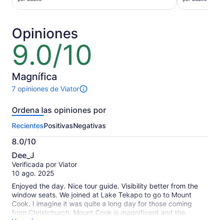
de
de
US$ 117.
US$ 170.
por
por
Opiniones
adulto
adulto
9.0/10
9.0
de
10
Magnífica
7 opiniones de Viator
7
opiniones
Ordena las opiniones por
sobre
esta
Recientes
Positivas
Negativas
actividad.
Más
8.0/10
información
8.0
sobre
Dee_J
de
las
Verificada por Viator
10
opiniones
10 ago. 2025
verificadas
Enjoyed the day. Nice tour guide. Visibility better from the
window seats. We joined at Lake Tekapo to go to Mount
Cook. I imagine it was quite a long day for those coming
from Christchurch. Mount Cook is magnificent and the