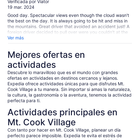
Verificada por Viator
10
19 mar. 2024
Good day. Spectacular views even though the cloud wasn't
the best on the day. It is always going to be hit and miss in
the mountains. Great driver that avoided an accident just! A
foreign driver decided to pull over were you couldn't at the
last minute with half a dozen vehicles behind and almost
Ver más
caused a disaster. Our driver Shale? (Cheeky Kea) handled it
very professionally. Very good driver. Worth more money if
Mejores ofertas en
management are looking at this.
actividades
Descubre lo maravilloso que es el mundo con grandes
ofertas en actividades en destinos cercanos y lejanos.
Expedia ofrece actividades únicas para que disfrutes Mt.
Cook Village a tu manera. Sin importar si amas la naturaleza,
la cultura, la gastronomía o la aventura, tenemos la actividad
perfecta para ti.
Actividades principales en
Mt. Cook Village
Con tanto por hacer en Mt. Cook Village, planear un día
perfecto parece imposible. Expedia te evita el estrés de