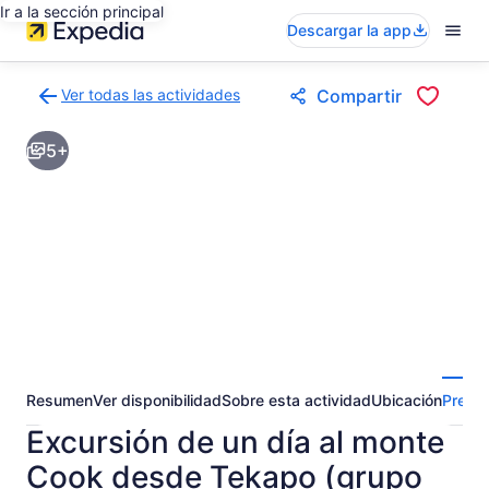
Ir a la sección principal
Descargar la app
Ver todas las actividades
Compartir
Volver
a
5+
la
página
de
resultados
de
actividades
Resumen
Ver disponibilidad
Sobre esta actividad
Ubicación
Pregun
Excursión de un día al monte
Cook desde Tekapo (grupo