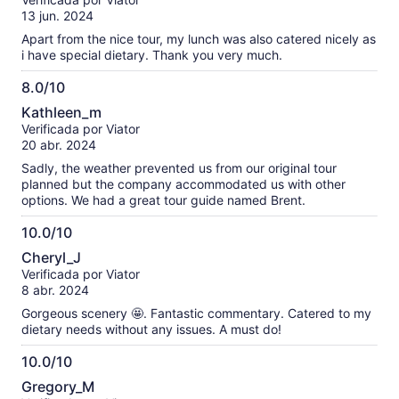
10
13 jun. 2024
Apart from the nice tour, my lunch was also catered nicely as
i have special dietary. Thank you very much.
8.0/10
8.0
Kathleen_m
de
Verificada por Viator
10
20 abr. 2024
Sadly, the weather prevented us from our original tour
planned but the company accommodated us with other
options. We had a great tour guide named Brent.
10.0/10
10.0
Cheryl_J
de
Verificada por Viator
10
8 abr. 2024
Gorgeous scenery 🤩. Fantastic commentary. Catered to my
dietary needs without any issues. A must do!
10.0/10
10.0
Gregory_M
de