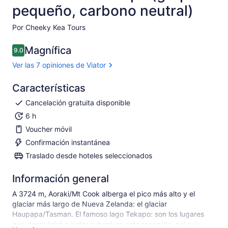
pequeño, carbono neutral)
Por Cheeky Kea Tours
Magnífica
9.0
9.0 de 10
Ver las 7 opiniones de Viator
Características
Cancelación gratuita disponible
6 h
Voucher móvil
Confirmación instantánea
Traslado desde hoteles seleccionados
Información general
A 3724 m, Aoraki/Mt Cook alberga el pico más alto y el
glaciar más largo de Nueva Zelanda: el glaciar
Haupapa/Tasman. El famoso lago Tekapo: son los lugares
que descubrirá o redescubrirá en este recorrido, así que