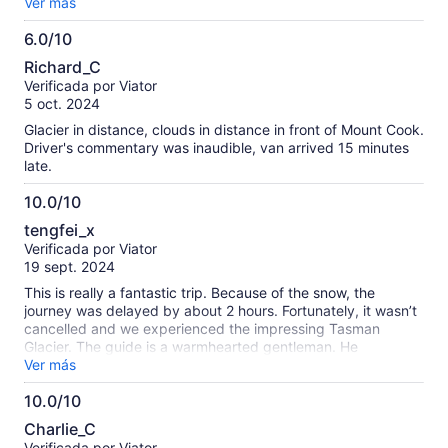
surrounding glaciers, I recommend seeing it, whether it be
Ver más
this tour or your own means, however the tour driver is very
6.0/10
accomplished at driving on the wintry roads.
6.0
Richard_C
de
Verificada por Viator
10
5 oct. 2024
Glacier in distance, clouds in distance in front of Mount Cook.
Driver's commentary was inaudible, van arrived 15 minutes
late.
10.0/10
10.0
tengfei_x
de
Verificada por Viator
10
19 sept. 2024
This is really a fantastic trip. Because of the snow, the
journey was delayed by about 2 hours. Fortunately, it wasn’t
cancelled and we experienced the impressing Tasman
Glacier. The guide is a warmhearted gentleman. He
introduced those scenery in detail. Because of the delay,
Ver más
they even kindly sent a 50% refund. So sweet!
10.0/10
10.0
Charlie_C
de
Verificada por Viator