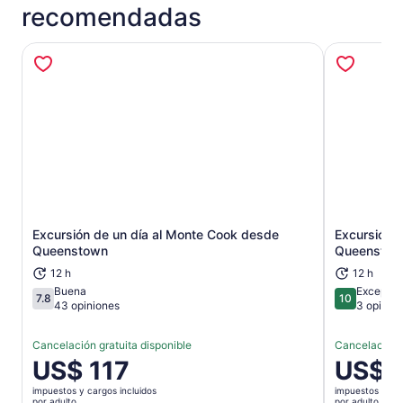
recomendadas
Excursión de un día al Monte Cook desde
Excursión 
Se abrirá en una nueva pestaña
Queenstown
Queenstow
12 h
12 h
Buena
Excepcio
7.8
10
7.8 de 10
10 de 10
43 opiniones
3 opinio
Cancelación gratuita disponible
Cancelación g
El
US$ 117
El
US$ 
precio
precio
impuestos y cargos incluidos
impuestos y car
es
es
por adulto
por adulto