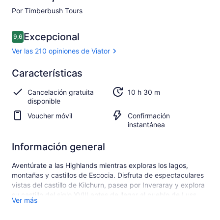
Por Timberbush Tours
Opiniones
Excepcional
9,6
9,6 de 10
Ver las 210 opiniones de Viator
Excepcional
Características
9.6
9.6 de 10
Ver las
Cancelación gratuita
10 h 30 m
210
disponible
opiniones
de Viator
Voucher móvil
Confirmación
instantánea
Información general
Aventúrate a las Highlands mientras exploras los lagos,
montañas y castillos de Escocia. Disfruta de espectaculares
vistas del castillo de Kilchurn, pasea por Inveraray y explora
su castillo del siglo XVIII antes de llegar al pueblo de Luss.
Ver más
Su entrenador moderno se asegurará de que usted vea
algunos de los mejores sitios que Escocia tiene para ofrecer