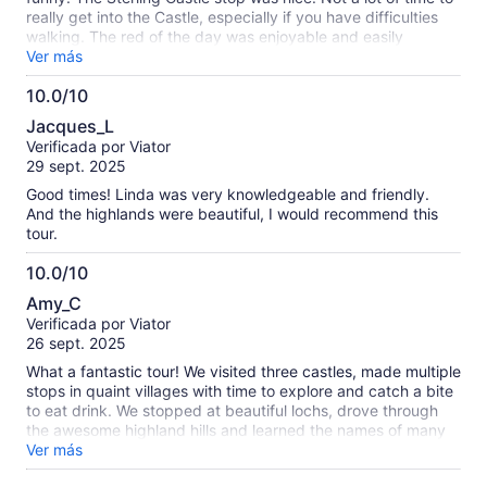
really get into the Castle, especially if you have difficulties
walking. The red of the day was enjoyable and easily
enjoyed.
Ver más
10.0/10
10.0
Jacques_L
de
Verificada por Viator
10
29 sept. 2025
Good times! Linda was very knowledgeable and friendly.
And the highlands were beautiful, I would recommend this
tour.
10.0/10
10.0
Amy_C
de
Verificada por Viator
10
26 sept. 2025
What a fantastic tour! We visited three castles, made multiple
stops in quaint villages with time to explore and catch a bite
to eat drink. We stopped at beautiful lochs, drove through
the awesome highland hills and learned the names of many
munros (mountains). Freddy is an amazing, friendly and
Ver más
knowledgeable guide. He had so many great stories to tell