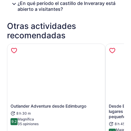
¿En qué período el castillo de Inveraray está
abierto a visitantes?
Otras actividades
recomendadas
Outlander Adventure desde Edimburgo
Desde Edim
Se abrirá en una nueva pestaña
lugares de 
8 h 30 m
pequeños
Magnífica
9.2
9.2 de 10
35 opiniones
8 h 45 mi
Magnífic