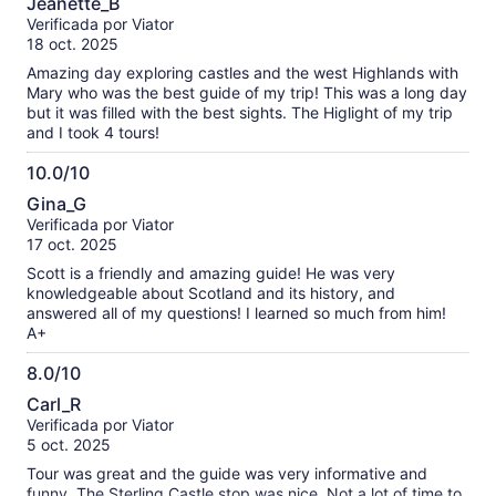
Jeanette_B
de
Verificada por Viator
10
18 oct. 2025
Amazing day exploring castles and the west Highlands with
Mary who was the best guide of my trip! This was a long day
but it was filled with the best sights. The Higlight of my trip
and I took 4 tours!
10.0/10
10.0
Gina_G
de
Verificada por Viator
10
17 oct. 2025
Scott is a friendly and amazing guide! He was very
knowledgeable about Scotland and its history, and
answered all of my questions! I learned so much from him!
A+
8.0/10
8.0
Carl_R
de
Verificada por Viator
10
5 oct. 2025
Tour was great and the guide was very informative and
funny. The Sterling Castle stop was nice. Not a lot of time to