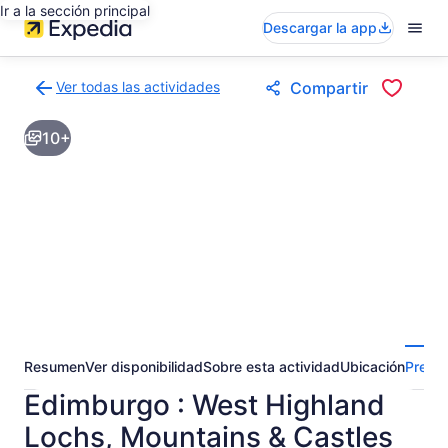
Ir a la sección principal
Descargar la app
Ver todas las actividades
Compartir
Volver
a
10+
la
página
de
resultados
de
actividades
Resumen
Ver disponibilidad
Sobre esta actividad
Ubicación
Pregun
Edimburgo : West Highland
Lochs, Mountains & Castles