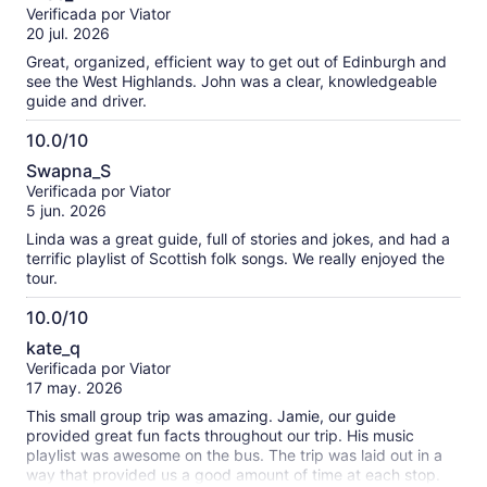
de
las
Verificada por Viator
10
opiniones
20 jul. 2026
verificadas
Great, organized, efficient way to get out of Edinburgh and
see the West Highlands. John was a clear, knowledgeable
guide and driver.
10.0/10
10.0
Swapna_S
de
Verificada por Viator
10
5 jun. 2026
Linda was a great guide, full of stories and jokes, and had a
terrific playlist of Scottish folk songs. We really enjoyed the
tour.
10.0/10
10.0
kate_q
de
Verificada por Viator
10
17 may. 2026
This small group trip was amazing. Jamie, our guide
provided great fun facts throughout our trip. His music
playlist was awesome on the bus. The trip was laid out in a
way that provided us a good amount of time at each stop.