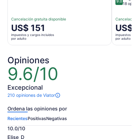
9.0
9.0 de 10
18 opini
Cancelación gratuita disponible
Cancelación g
El
US$ 151
El
US$ 
precio
precio
impuestos y cargos incluidos
impuestos y car
es
es
por adulto
por adulto
de
de
US$ 151.
US$ 113.
por
por
Opiniones
adulto
adulto
9.6/10
9.6
de
10
Excepcional
210 opiniones de Viator
210
opiniones
Ordena las opiniones por
sobre
esta
Recientes
Positivas
Negativas
actividad.
Más
10.0/10
información
10.0
sobre
Elise_D