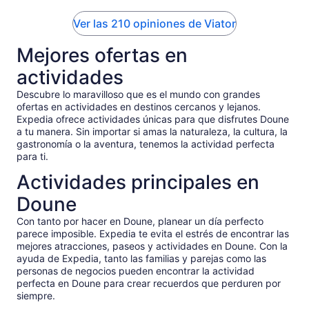
about Scottish history and fun facts about the locations we
visited. He also has a wonderful Spotify playlist, carefully
Ver las 210 opiniones de Viator
curated for our journey. He even let play DJ and choose
songs from the list. :) We highly recommend this tour!
Mejores ofertas en
actividades
Descubre lo maravilloso que es el mundo con grandes
ofertas en actividades en destinos cercanos y lejanos.
Expedia ofrece actividades únicas para que disfrutes Doune
a tu manera. Sin importar si amas la naturaleza, la cultura, la
gastronomía o la aventura, tenemos la actividad perfecta
para ti.
Actividades principales en
Doune
Con tanto por hacer en Doune, planear un día perfecto
parece imposible. Expedia te evita el estrés de encontrar las
mejores atracciones, paseos y actividades en Doune. Con la
ayuda de Expedia, tanto las familias y parejas como las
personas de negocios pueden encontrar la actividad
perfecta en Doune para crear recuerdos que perduren por
siempre.