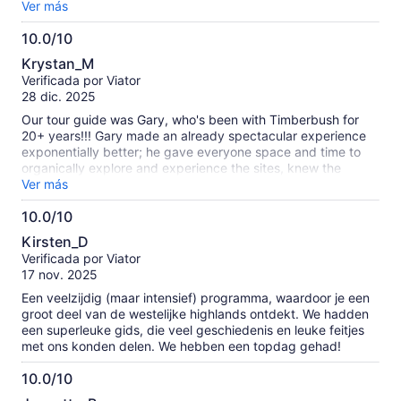
The views were spectacular. Highly recommend.
Ver más
10.0/10
10.0
Krystan_M
de
Verificada por Viator
10
28 dic. 2025
Our tour guide was Gary, who's been with Timberbush for
20+ years!!! Gary made an already spectacular experience
exponentially better; he gave everyone space and time to
organically explore and experience the sites, knew the
answers to all our questions - a living, breathing
Ver más
encyclopedia about Scotland, played fascinating playlists
10.0/10
during our drives, and had a voice that could make angels
10.0
weep!! The experience overall was one for a lifetime, my
Kirsten_D
family and I will always remember it. We couldn't believe how
de
Verificada por Viator
much we saw and learned, we're ready to take another tour.
10
17 nov. 2025
Een veelzijdig (maar intensief) programma, waardoor je een
groot deel van de westelijke highlands ontdekt. We hadden
een superleuke gids, die veel geschiedenis en leuke feitjes
met ons konden delen. We hebben een topdag gehad!
10.0/10
10.0