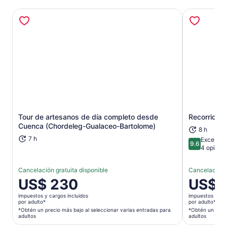
Tour de artesanos de día completo desde
Recorrido 
Se abrirá en una nueva pestaña
Cuenca (Chordeleg-Gualaceo-Bartolome)
8 h
7 h
Excepcio
9.6
9.6 de 10
4 opinio
Cancelación gratuita disponible
Cancelación g
El
US$ 230
El
US$ 
precio
precio
impuestos y cargos incluidos
impuestos y car
es
es
por adulto*
por adulto*
de
de
*Obtén un precio más bajo al seleccionar varias entradas para
*Obtén un preci
adultos
adultos
US$ 230.
US$ 85.