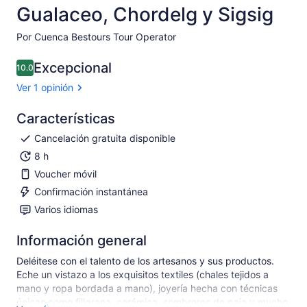
Gualaceo, Chordelg y Sigsig
Por Cuenca Bestours Tour Operator
Excepcional
10.0
10.0 de 10
Ver 1 opinión
Características
Cancelación gratuita disponible
8 h
Voucher móvil
Confirmación instantánea
Varios idiomas
Información general
Deléitese con el talento de los artesanos y sus productos.
Eche un vistazo a los exquisitos textiles (chales tejidos a
mano y ropa bordada a mano), joyería hecha con técnicas
únicas como filigrana, cerámica, sombreros de paja y mucho