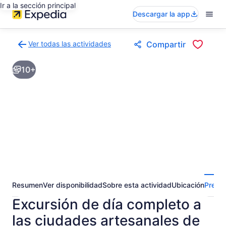
Ir a la sección principal
Descargar la app
Ver todas las actividades
Compartir
Volver
a
10+
la
página
de
resultados
de
actividades
Resumen
Ver disponibilidad
Sobre esta actividad
Ubicación
Pregun
Excursión de día completo a
las ciudades artesanales de