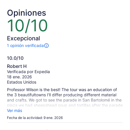
por
por
adulto*
adulto*
Opiniones
*Obtén
*Obtén
10/10
10
un
un
de
precio
precio
10
más
más
bajo
bajo
Excepcional
al
al
1 opinión verificada
1
seleccionar
seleccion
opinión
varias
varias
10.0/10
sobre
entradas
entradas
10.0
esta
Robert H
para
para
actividad.
de
Verificada por Expedia
adultos
adultos
Más
10
18 ene. 2026
información
Estados Unidos
sobre
las
Professor Wilson is the best! The tour was an education of
opiniones
the 3 beautifultowns I’ll differ producing different material
verificadas
and crafts. We got to see the parade in San Bartolomé in the
plaza we had sheepshead soup and tortillas after the parade
in the local market. It was absolutely delicious. Chordelg fine
Ver más
jewelry world‘s largest silver earring and a beautiful town and
Fecha de la actividad: 9 ene. 2026
plaza.Gualeceo the art of waving and shoes.Professor Wilson
taught us all about it.