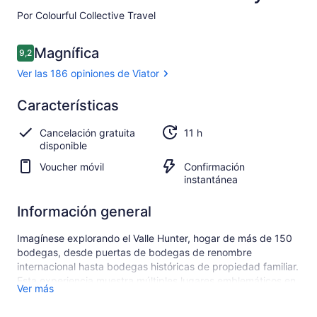
Por Colourful Collective Travel
Opiniones
Magnífica
9,2
9,2 de 10
Ver las 186 opiniones de Viator
Magnífica
Características
9.2
9.2 de 10
Ver las
Cancelación gratuita
11 h
186
disponible
opiniones
de Viator
Voucher móvil
Confirmación
instantánea
Información general
Imagínese explorando el Valle Hunter, hogar de más de 150
bodegas, desde puertas de bodegas de renombre
internacional hasta bodegas históricas de propiedad familiar.
Esta experiencia muestra múltiples lugares emblemáticos en
Ver más
The Hunter Valley. Impresionantes puertas de bodega,
expertos amables, vinos galardonados maridados con