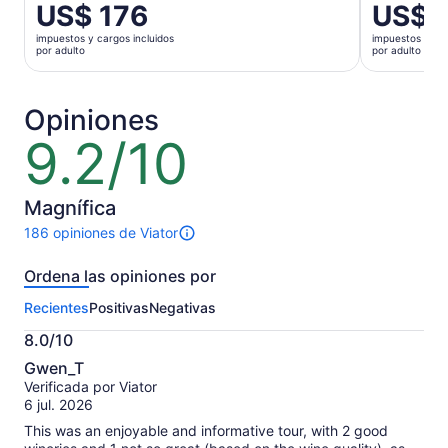
El
US$ 176
El
US$ 
precio
precio
impuestos y cargos incluidos
impuestos y car
es
es
por adulto
por adulto
de
de
US$ 176.
US$ 176.
por
por
Opiniones
adulto
adulto
9.2/10
9.2
de
10
Magnífica
186 opiniones de Viator
186
opiniones
Ordena las opiniones por
sobre
esta
Recientes
Positivas
Negativas
actividad.
Más
8.0/10
información
8.0
sobre
Gwen_T
de
las
Verificada por Viator
10
opiniones
6 jul. 2026
verificadas
This was an enjoyable and informative tour, with 2 good