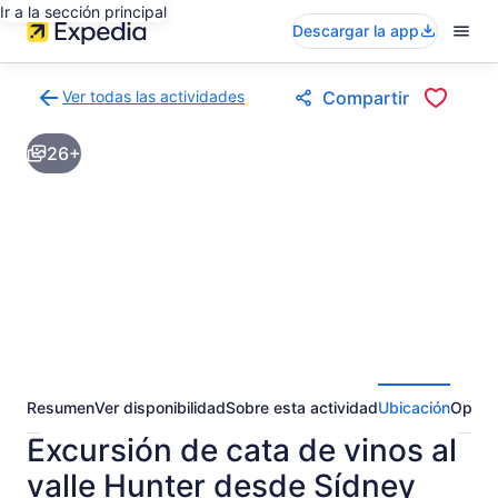
Ir a la sección principal
Descargar la app
Ver todas las actividades
Compartir
Volver
a
26+
la
página
de
resultados
de
actividades
Resumen
Ver disponibilidad
Sobre esta actividad
Ubicación
Opini
Excursión de cata de vinos al
valle Hunter desde Sídney