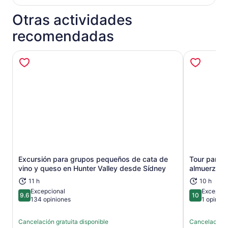
Otras actividades
recomendadas
Excursión para grupos pequeños de cata de
Tour panorá
Se abrirá en una nueva pestaña
vino y queso en Hunter Valley desde Sídney
almuerzo 
11 h
10 h
Excepcional
Excepcio
9.6
10
9.6 de 10
10 de 10
134 opiniones
1 opinión
Cancelación gratuita disponible
Cancelación g