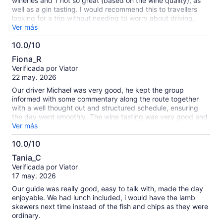
wineries and 1 not so great (based on the wine quality), as
well as a gin tasting. I would recommend this to travellers
looking for a trip without needing to worry about driving,
making choices or getting lost. The tour guide and driver
Ver más
was excellent and I really appreciated her good nature, jokes
10.0/10
and information throughout the tour. Price wise, this was a bit
10.0
expensive, considering lunch is not included (the lunch:
Fiona_R
prices of lunches should be on the menu ahead of the trip).
de
Verificada por Viator
However, I still would recommend this!
10
22 may. 2026
Our driver Michael was very good, he kept the group
informed with some commentary along the route together
with a well thought out and structured schedule, ensuring
the day went smoothly. The wine tasting was very good and
we had a lovely group who interacted very well, my favourite
Ver más
was Sobels winery, the boutique winery is small but very
10.0/10
interesting, our wine tasting was brilliant, Anthony provided a
10.0
variety of different wines and made the tasting fun with his
Tania_C
ability to interact with his audience. The only negative
de
Verificada por Viator
comment I have is the bus had very little leg room but it was
10
17 may. 2026
manageable
Our guide was really good, easy to talk with, made the day
enjoyable. We had lunch included, i would have the lamb
skewers next time instead of the fish and chips as they were
ordinary.