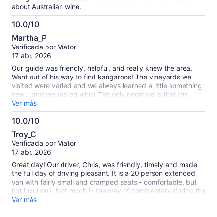
about Australian wine.
10.0/10
10.0
Martha_P
de
Verificada por Viator
10
17 abr. 2026
Our guide was friendly, helpful, and really knew the area.
Went out of his way to find kangaroos! The vineyards we
visited were varied and we always learned a little something
new....and we tasted wine! The only negative is that the
motor coach was very uncomfortable, no leg/knee room.
Ver más
10.0/10
10.0
Troy_C
de
Verificada por Viator
10
17 abr. 2026
Great day! Our driver, Chris, was friendly, timely and made
the full day of driving pleasant. It is a 20 person extended
van with fairly small and cramped seats - comfortable, but
not luxurious. Not much in the way of commentary during the
extended drive times, but upbeat music filled the van
Ver más
throughout the day. Dave at Sobels winery was first a
character to remember, and second provided a great