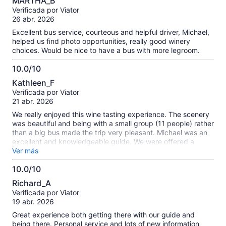
MARTHA_B
which we took home. Then off to the second vineyard where
de
Verificada por Viator
we tried probably 8 different wines while listening to the
10
26 abr. 2026
host's outrageous stories. On the way out, Chris took us up
the road to see a herd of kangaroo that were lounging in a
Excellent bus service, courteous and helpful driver, Michael,
paddock. Lunch was at a local brewery; we had a hearty
helped us find photo opportunities, really good winery
main dish and could chose a beer or wine to accompany it.
choices. Would be nice to have a bus with more legroom.
We finished at a 3rd vineyard where we paired each of our
wines with a different chocolate. The drive was beautiful and
10.0/10
it was nice to spend the day in the countryside.
10.0
Kathleen_F
de
Verificada por Viator
10
21 abr. 2026
We really enjoyed this wine tasting experience. The scenery
was beautiful and being with a small group (11 people) rather
than a big bus made the trip very pleasant. Michael was an
excellent and knowledgeable guide. We were offered a
variety of options for lunch and the food was excellent. My
Ver más
advice would be to pace yourself, though, especially during
10.0/10
the 1st stops. It was a fair amount of alcohol over the course
10.0
of the day.
Richard_A
de
Verificada por Viator
10
19 abr. 2026
Great experience both getting there with our guide and
being there. Personal service and lots of new information