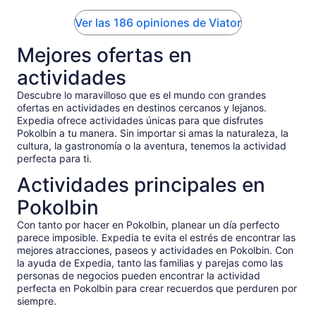
commentary on wine making in Australia, the process and
Ver las 186 opiniones de Viator
stories throughout the extensive tasting! The lunch was at a
beautiful venue with views of the rolling landscape and a full
Mejores ofertas en
sit down meal. Overall, a great value and a highly
recommended tour to experience the Hunter Valley and
actividades
wines.
Descubre lo maravilloso que es el mundo con grandes
ofertas en actividades en destinos cercanos y lejanos.
Expedia ofrece actividades únicas para que disfrutes
Pokolbin a tu manera. Sin importar si amas la naturaleza, la
cultura, la gastronomía o la aventura, tenemos la actividad
perfecta para ti.
Actividades principales en
Pokolbin
Con tanto por hacer en Pokolbin, planear un día perfecto
parece imposible. Expedia te evita el estrés de encontrar las
mejores atracciones, paseos y actividades en Pokolbin. Con
la ayuda de Expedia, tanto las familias y parejas como las
personas de negocios pueden encontrar la actividad
perfecta en Pokolbin para crear recuerdos que perduren por
siempre.