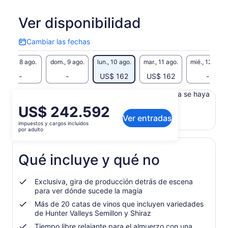
productos locales, comida maravillosa, guía divertido,
música puntual. Un día muy divertido - garantizado!
Ver disponibilidad
Cambiar las fechas
Cambiar
las
sáb., 8 ago.
dom., 9 ago.
lun., 10 ago.
mar., 11 ago.
mié., 12 ago.
fechas
-
-
US$ 162
US$ 162
-
Es posible que el contenido de esta página se haya
generado con un traductor automático
El
US$ 242.592
Ver el texto original (inglés)
Ver entradas
precio
impuestos y cargos incluidos
Se
Enviar comentarios sobre esta traducción
es
por adulto
abrirá
de
en
US$ 242.592.
una
Qué incluye y qué no
por
nueva
adulto
pestaña
Exclusiva, gira de producción detrás de escena
para ver dónde sucede la magia
Más de 20 catas de vinos que incluyen variedades
de Hunter Valleys Semillon y Shiraz
Tiempo libre relajante para el almuerzo con una