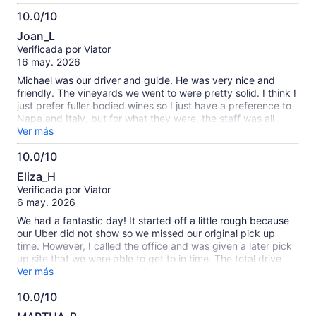
10.0/10
10.0
Joan_L
de
Verificada por Viator
10
16 may. 2026
Michael was our driver and guide. He was very nice and
friendly. The vineyards we went to were pretty solid. I think I
just prefer fuller bodied wines so I just have a preference to
Napa and Italy, but for what they were, the staff was all
fantastic and wines were good. The lunch was just okay. My
Ver más
only complaint is the legroom on the bus was very
10.0/10
uncomfortable for the amount of time that we spent driving.
10.0
Regardless, I would still recommend the tour.
Eliza_H
de
Verificada por Viator
10
6 may. 2026
We had a fantastic day! It started off a little rough because
our Uber did not show so we missed our original pick up
time. However, I called the office and was given a later pick
up site that we were able to get to in time. The total drive
was about 2 hours but Chris stopped after an hour and 15
Ver más
minutes for a bathroom and breakfast break at a rest stop.
10.0/10
We then continued on to the first vineyard, which was
10.0
beautiful. We tasted at least 6 wines, including a great rose