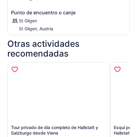
Punto de encuentro o canje
St Gilgen
St Gilgen, Austria
Otras actividades
recomendadas
Tour privado de día completo de Hallstatt y
Esquí priva
Se abrirá en una nueva pestaña
Salzburgo desde Viena
Hallstatt d