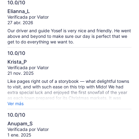
10.0/10
información
10.0
sobre
Elianna_L
de
las
Verificada por Viator
10
opiniones
27 abr. 2026
verificadas
Our driver and guide Yosef is very nice and friendly. He went
above and beyond to make sure our day is perfect that we
get to do everything we want to.
10.0/10
10.0
Krista_P
de
Verificada por Viator
10
21 nov. 2025
Like pages right out of a storybook — what delightful towns
to visit, and with such ease on this trip with Mido! We had
extra special luck and enjoyed the first snowfall of the year
as each town prepared for its Christmas markets. It was
magical!
Ver más
10.0/10
10.0
Anupam_S
de
Verificada por Viator
10
1 ene. 2025