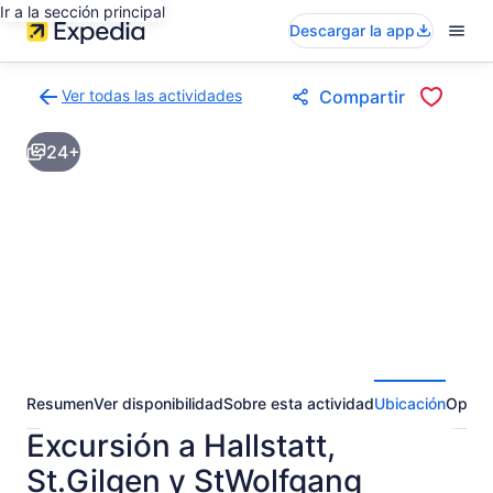
Ir a la sección principal
Descargar la app
Ver todas las actividades
Compartir
Volver
a
24+
la
página
de
resultados
de
actividades
Resumen
Ver disponibilidad
Sobre esta actividad
Ubicación
Opini
Excursión a Hallstatt,
St.Gilgen y StWolfgang