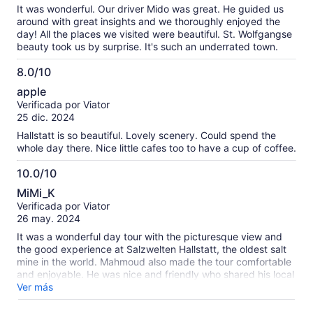
It was wonderful. Our driver Mido was great. He guided us
around with great insights and we thoroughly enjoyed the
day! All the places we visited were beautiful. St. Wolfgangse
beauty took us by surprise. It's such an underrated town.
8.0/10
8.0
apple
de
Verificada por Viator
10
25 dic. 2024
Hallstatt is so beautiful. Lovely scenery. Could spend the
whole day there. Nice little cafes too to have a cup of coffee.
10.0/10
10.0
MiMi_K
de
Verificada por Viator
10
26 may. 2024
It was a wonderful day tour with the picturesque view and
the good experience at Salzwelten Hallstatt, the oldest salt
mine in the world. Mahmoud also made the tour comfortable
and enjoyable. He was nice and friendly who shared his local
knowledge.
Ver más