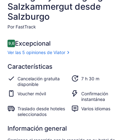
Salzkammergut desde
Salzburgo
Por FastTrack
Opiniones
Excepcional
9,6
9,6 de 10
Ver las 5 opiniones de Viator
Excepcional
Características
9.6
9.6 de 10
Ver las 5
Cancelación gratuita
7 h 30 m
opiniones
disponible
de Viator
Voucher móvil
Confirmación
instantánea
Traslado desde hoteles
Varios idiomas
seleccionados
Información general