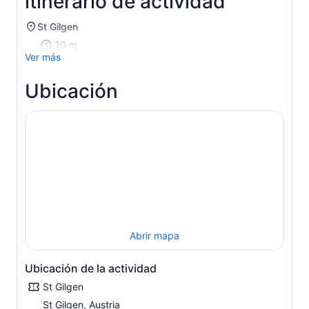
itinerario de actividad
*Si
ingresas
St Gilgen
más
10 m
de
Ver más
2 adultos,
obtienes
Ubicación
un
precio
más
bajo
Abrir mapa
Ubicación de la actividad
St Gilgen
St Gilgen, Austria