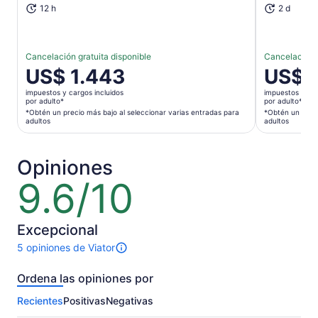
12 h
2 d
Cancelación gratuita disponible
Cancelación g
El
US$ 1.443
El
US$ 
precio
precio
impuestos y cargos incluidos
impuestos y car
es
es
por adulto*
por adulto*
de
de
*Obtén un precio más bajo al seleccionar varias entradas para
*Obtén un preci
adultos
adultos
US$ 1.443.
US$ 3.455
por
por
adulto*
adulto*
Opiniones
*Obtén
*Obtén
9.6/10
9.6
un
un
de
precio
precio
10
más
más
bajo
bajo
Excepcional
al
al
5 opiniones de Viator
5
seleccionar
seleccion
opiniones
varias
varias
Ordena las opiniones por
sobre
entradas
entradas
esta
para
para
Recientes
Positivas
Negativas
actividad.
adultos
adultos
Más