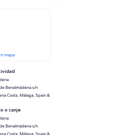
rir mapa
tividad
ádena
 de Benalmádena s/n
na Costa, Málaga, Spain &
o o canje
ádena
 de Benalmádena s/n
na Costa, Málaga, Spain &