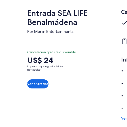
Entrada SEA LIFE
Ca
Benalmádena
Por Merlin Entertainments
Cancelación gratuita disponible
El
US$ 24
In
precio
impuestos y cargos incluidos
es
por adulto
de
US$ 24.
Ver entradas
por
adulto
Ver