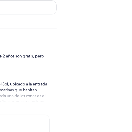
 2 años son gratis, pero
 Sol, ubicado a la entrada
 marinas que habitan
ada una de las zonas es el
 Yellow, nuestra tortuga
cia del mar por la noche,
a en España y nuestra
on su horario de