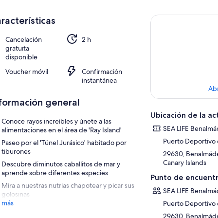
racterísticas
Cancelación
2 h
gratuita
disponible
Voucher móvil
Confirmación
instantánea
Ab
formación general
Ubicación de la ac
Conoce rayos increíbles y únete a las
SEA LIFE Benalm
alimentaciones en el área de 'Ray Island'
Puerto Deportivo
Paseo por el 'Túnel Jurásico' habitado por
tiburones
29630, Benalmáde
Canary Islands
Descubre diminutos caballitos de mar y
aprende sobre diferentes especies
Punto de encuentr
Mira a nuestras nutrias chapotear y picar sus
SEA LIFE Benalm
golosinas
 más
Puerto Deportivo
29630, Benalmáde