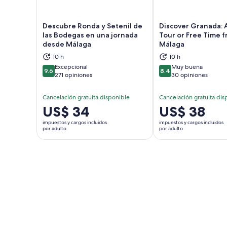
Descubre Ronda y Setenil de
Discover Granada:
las Bodegas en una jornada
Tour or Free Time 
desde Málaga
Málaga
Se abrirá en una nueva pestaña
Se a
10 h
10 h
Excepcional
Muy buena
9.6
8.4
9.6 de 10
8.4 de 10
271 opiniones
30 opiniones
Cancelación gratuita disponible
Cancelación gratuita dis
El
US$ 34
El
US$ 38
precio
precio
impuestos y cargos incluidos
impuestos y cargos incluidos
es
es
por adulto
por adulto
de
de
US$ 34.
US$ 38.
por
por
adulto
adulto