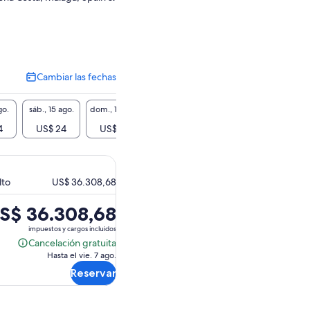
Cambiar las fechas
Cambiar
las
fechas
go.
sáb., 15 ago.
dom., 16 ago.
lun., 17 ago.
mar., 18 ago.
mié., 1
4
US$ 24
US$ 24
US$ 24
US$ 24
US$
lto
US$ 36.308,68
S$ 36.308,68
ecio
impuestos y cargos incluidos
Cancelación gratuita
Cancelación
Hasta el vie. 7 ago.
gratuita
$ 36.308,68.
Reservar