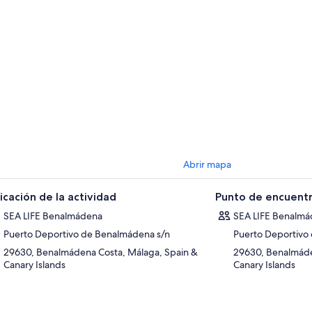
entación diario. Mejillones, gambas y antibiótico natural, ajo, son parte 
males. ¡Aran a través de 8kg de comida al día! ¡Guau, qué comida! Los tib
tes, jueves, sábados y domingos a las 12:30pm.
VIDA MARINA juega un papel importante en la protección de nuestros océ
itantes. Promovemos la conservación, a través de la concientización, y 
stantemente a la conservación y bienestar de los animales marinos.
ORMACIÓN DE LOS HUÉSPEDES: SEA LIFE Benalmádena actualmente llev
construcción para mejorar sus instalaciones. Muy pronto puedes esperar
ierdas!!!!!! SEA LIFE Benalmádena se disculpa por las molestias; el person
 favor sus consultas.
Abrir mapa
icación de la actividad
Punto de encuentr
SEA LIFE Benalmádena
SEA LIFE Benalm
Puerto Deportivo de Benalmádena s/n
Puerto Deportivo
29630, Benalmádena Costa, Málaga, Spain &
29630, Benalmáde
Canary Islands
Canary Islands