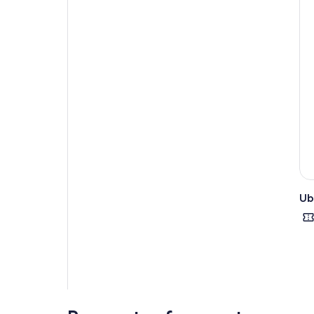
alim
ani
mar
LA 
hab
con
INF
de 
lo p
por
Ub