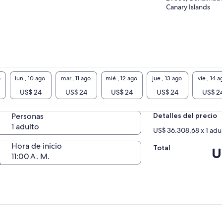
Canary Islands
.
lun., 10 ago.
mar., 11 ago.
mié., 12 ago.
jue., 13 ago.
vie., 14 a
US$ 24
US$ 24
US$ 24
US$ 24
US$ 2
Personas
Detalles del precio
1 adulto
US$ 36.308,68 x 1 adu
Hora de inicio
Total
El
U
11:00 A. M.
pr
es
de
US