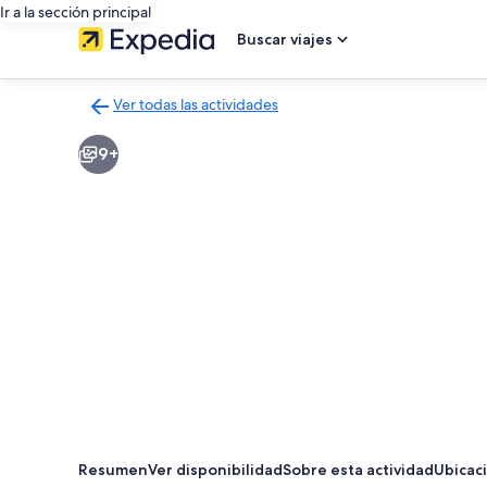
Ir a la sección principal
Buscar viajes
Ver todas las actividades
Volver
a
9+
la
página
de
resultados
de
actividades
Resumen
Ver disponibilidad
Sobre esta actividad
Ubicac