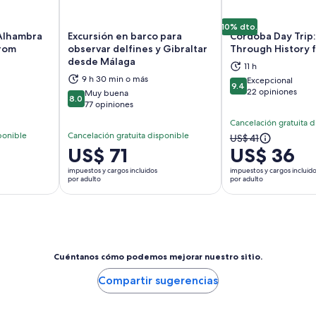
10% dto.
 Alhambra
Excursión en barco para
Córdoba Day Trip
from
observar delfines y Gibraltar
Through History 
desde Málaga
brirá en una nueva pestaña
Se abrirá en una nueva pestaña
Se
11 h
9 h 30 min o más
Excepcional
9.4
9.4 de 10
22 opiniones
Muy buena
8.0
8.0 de 10
77 opiniones
Cancelación gratuita d
ponible
Cancelación gratuita disponible
El
US$ 41
El
US$ 71
US$ 36
precio
precio
anterior
impuestos y cargos incluidos
impuestos y cargos incluid
es
por adulto
por adulto
era
de
US$ 41
US$ 71.
y
por
el
adulto
actual
es
Cuéntanos cómo podemos mejorar nuestro sitio.
US$ 36
Compartir sugerencias
por
adulto