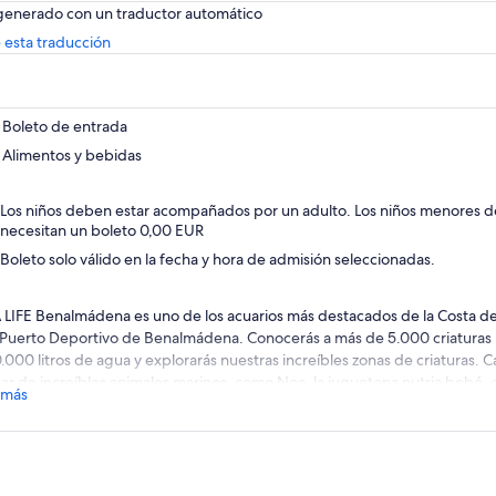
 generado con un traductor automático
Se
 esta traducción
abrirá
en
una
nueva
Boleto de entrada
pestaña
Alimentos y bebidas
Los niños deben estar acompañados por un adulto. Los niños menores de
necesitan un boleto 0,00 EUR
Boleto solo válido en la fecha y hora de admisión seleccionadas.
 LIFE Benalmádena es uno de los acuarios más destacados de la Costa del
 Puerto Deportivo de Benalmádena. Conocerás a más de 5.000 criaturas
.000 litros de agua y explorarás nuestras increíbles zonas de criaturas. C
ar de increíbles animales marinos, como Noa, la juguetona nutria bebé, o
 más
de que pesa más de 100 kg y nada entre tiburones. Descubre la experien
fenómeno más espectacular del océano en una bio-playa interactiva únic
ovada Isla Ray.
te pierdas nuestros eventos y descubre cómo se alimentan las especies c