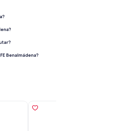
na?
dena?
utar?
 LIFE Benalmádena?