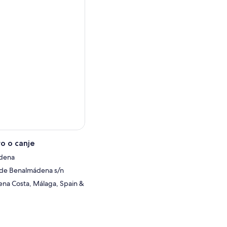
de la dieta de nuestros
urones se alimentan los
anos y el futuro de sus
estamos contribuyendo
a a cabo algunas obras
 algo muy especial. No te
al en el lugar le atenderá
o o canje
ádena
 de Benalmádena s/n
na Costa, Málaga, Spain &