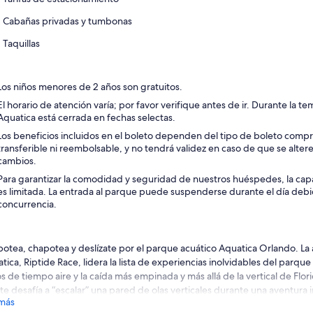
Cabañas privadas y tumbonas
Taquillas
Los niños menores de 2 años son gratuitos.
El horario de atención varía; por favor verifique antes de ir. Durante la 
Aquatica está cerrada en fechas selectas.
Los beneficios incluidos en el boleto dependen del tipo de boleto compr
transferible ni reembolsable, y no tendrá validez en caso de que se altere.
cambios.
Para garantizar la comodidad y seguridad de nuestros huéspedes, la ca
es limitada. La entrada al parque puede suspenderse durante el día debi
concurrencia.
otea, chapotea y deslízate por el parque acuático Aquatica Orlando. La
tica, Riptide Race, lidera la lista de experiencias inolvidables del parqu
os de tiempo aire y la caída más empinada y más allá de la vertical de Flo
 te desafía a “escalar” una pared de olas verticales durante una aventura 
más
nalina que te emocionará.