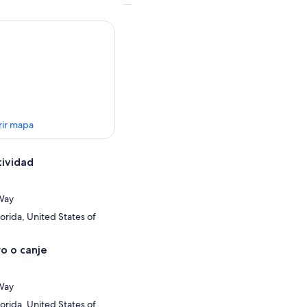
rir mapa
tividad
Way
orida, United States of
o o canje
Way
orida, United States of