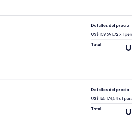
e
U
Detalles del precio
US$ 109.691,72 x 1 pe
Total
El
U
pr
es
de
US$
Detalles del precio
US$ 165.174,54 x 1 per
Total
El
U
pr
es
de