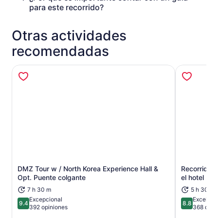
para este recorrido?
Otras actividades
recomendadas
DMZ Tour w / North Korea Experience Hall &
Recorrido p
Se abrirá en una nueva pestaña
Opt. Puente colgante
el hotel
7 h 30 m
5 h 30 m
Excepcional
Excelent
9.4
8.8
9.4 de 10
8.8 de 10
392 opiniones
368 opin