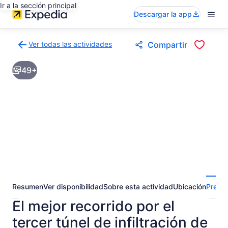
Ir a la sección principal
Descargar la app
Ver todas las actividades
Compartir
Volver
a
49+
la
página
de
resultados
de
actividades
Resumen
Ver disponibilidad
Sobre esta actividad
Ubicación
Pregun
El mejor recorrido por el
tercer túnel de infiltración de