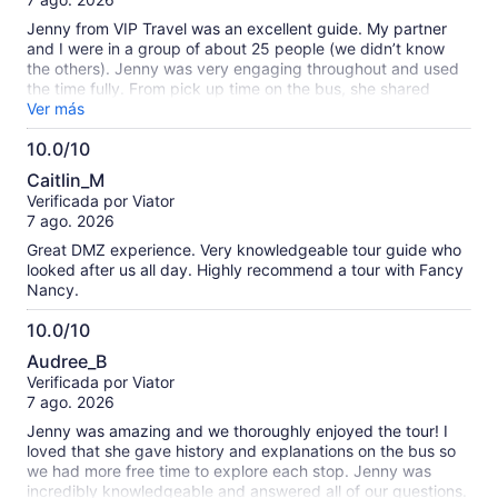
Jenny from VIP Travel was an excellent guide. My partner
and I were in a group of about 25 people (we didn’t know
the others). Jenny was very engaging throughout and used
the time fully. From pick up time on the bus, she shared
background and interesting, clear & succinct information
Ver más
that set the scene for the 4 scheduled stops we had. I
10.0/10
noticed at stops with some other tour groups, their guide
10.0
would flip through physical sheets on folders. What I
Caitlin_M
preferred about Jenny, was that she had done this on the
de
Verificada por Viator
bus, via the large TV screen and thus we arrived at each
10
7 ago. 2026
stop ready to focus on experiencing the sites. In terms of the
sites, it was a unique experience seeing the DMZ. Our tour
Great DMZ experience. Very knowledgeable tour guide who
included a 30 min question and answer chat with a North
looked after us all day. Highly recommend a tour with Fancy
Korean defector who spoke in English - his story was
Nancy.
extremely insightful and touching. Pick up for us was at
Seoul City Hall station at 0700. Drop off was just after 2pm.
10.0/10
Despite the day being in the week of their historic heatwave
10.0
Audree_B
with temperatures exceeding 37 degrees celsius or almost
de
Verificada por Viator
99 deg F, the tour bus was cool and comfortable with
10
7 ago. 2026
excellent window tinting providing refuge from the scorching
sun. Highly recommended and we would do it again in a
Jenny was amazing and we thoroughly enjoyed the tour! I
heartbeat. Jenny’s love of Korea shone through particularly
loved that she gave history and explanations on the bus so
with her family links to North Korea. We researched the
we had more free time to explore each stop. Jenny was
options prior to booking and glad we chose VIP Travel.
incredibly knowledgeable and answered all of our questions.