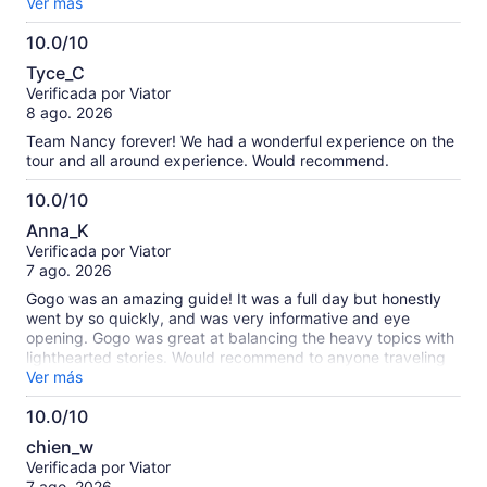
message, and has the luck to meet Nancy and have a terrific
DMZ and coming within 200 meters of the border. Very
Ver más
time as I did. TEAM NANCY 4 LIFE!!!!! ♾️♾️🫰🧬
educational and powerful experience.
10.0/10
10.0
Tyce_C
de
Verificada por Viator
10
8 ago. 2026
Team Nancy forever! We had a wonderful experience on the
tour and all around experience. Would recommend.
10.0/10
10.0
Anna_K
de
Verificada por Viator
10
7 ago. 2026
Gogo was an amazing guide! It was a full day but honestly
went by so quickly, and was very informative and eye
opening. Gogo was great at balancing the heavy topics with
lighthearted stories. Would recommend to anyone traveling
to Seoul or nearby to make time for this tour.
Ver más
10.0/10
10.0
chien_w
de
Verificada por Viator
10
7 ago. 2026