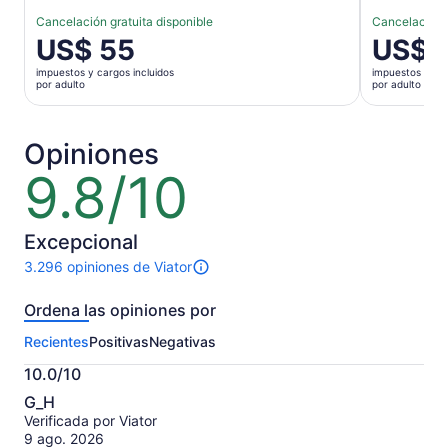
Cancelación gratuita disponible
Cancelación g
El
US$ 55
El
US$ 
precio
precio
impuestos y cargos incluidos
impuestos y car
es
es
por adulto
por adulto
de
de
US$ 55.
US$ 43.
por
por
Opiniones
adulto
adulto
9.8/10
9.8
de
10
Excepcional
3.296 opiniones de Viator
3296
opiniones
Ordena las opiniones por
sobre
esta
Recientes
Positivas
Negativas
actividad.
Más
10.0/10
información
10.0
sobre
G_H
de
las
Verificada por Viator
10
opiniones
9 ago. 2026