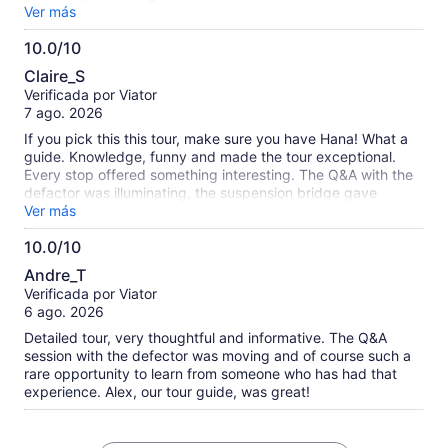
Booked through Viator.
We hope one day the JSA will open again for tours so we can
Ver más
come back and do another tour with Jenny.
10.0/10
10.0
Claire_S
de
Verificada por Viator
10
7 ago. 2026
If you pick this this tour, make sure you have Hana! What a
guide. Knowledge, funny and made the tour exceptional.
Every stop offered something interesting. The Q&A with the
defactor was illuminating, the suspension bridge gave
wonderful viewe, the third tunnel was an experience I've
Ver más
never before had. One of the best tours I've taken, well
10.0/10
worth it.
10.0
Andre_T
de
Verificada por Viator
10
6 ago. 2026
Detailed tour, very thoughtful and informative. The Q&A
session with the defector was moving and of course such a
rare opportunity to learn from someone who has had that
experience. Alex, our tour guide, was great!