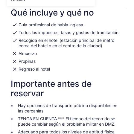
abrirá
de
en
Qué incluye y qué no
US$ 74.949.
una
por
nueva
adulto
pestaña
Guía profesional de habla inglesa.
Todos los impuestos, tasas y gastos de tramitación.
Recogida en el hotel (estación principal de metro
cerca del hotel o en el centro de la ciudad)
Almuerzo
Propinas
Regreso al hotel
Importante antes de
reservar
Hay opciones de transporte público disponibles en
las cercanías
TENGA EN CUENTA *** El tiempo del recorrido se
puede cambiar según el problema militar en DMZ.
Adecuado para todos los niveles de aptitud física