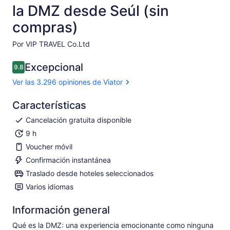
la DMZ desde Seúl (sin
compras)
Por VIP TRAVEL Co.Ltd
Excepcional
9.8
9.8 de 10
Ver las 3.296 opiniones de Viator
Características
Cancelación gratuita disponible
9 h
Voucher móvil
Confirmación instantánea
Traslado desde hoteles seleccionados
Varios idiomas
Información general
Qué es la DMZ: una experiencia emocionante como ninguna