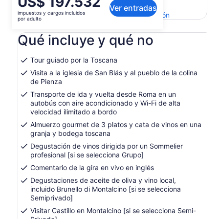
US$ 197.532
Ver el texto original (inglés)
Ver entradas
precio
impuestos y cargos incluidos
Se
Enviar comentarios sobre esta traducción
es
por adulto
abrirá
de
en
Qué incluye y qué no
US$ 197.532.
una
por
nueva
adulto
pestaña
Tour guiado por la Toscana
Visita a la iglesia de San Blás y al pueblo de la colina
de Pienza
Transporte de ida y vuelta desde Roma en un
autobús con aire acondicionado y Wi-Fi de alta
velocidad ilimitado a bordo
Almuerzo gourmet de 3 platos y cata de vinos en una
granja y bodega toscana
Degustación de vinos dirigida por un Sommelier
profesional [si se selecciona Grupo]
Comentario de la gira en vivo en inglés
Degustaciones de aceite de oliva y vino local,
incluido Brunello di Montalcino [si se selecciona
Semiprivado]
Visitar Castillo en Montalcino [si se selecciona Semi-