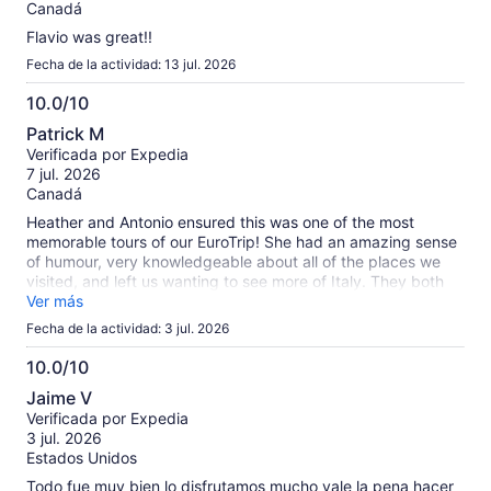
Canadá
Flavio was great!!
Fecha de la actividad: 13 jul. 2026
10.0/10
10.0
Patrick M
de
Verificada por Expedia
10
7 jul. 2026
Canadá
Heather and Antonio ensured this was one of the most
memorable tours of our EuroTrip! She had an amazing sense
of humour, very knowledgeable about all of the places we
visited, and left us wanting to see more of Italy. They both
deserve a raise!
Ver más
Fecha de la actividad: 3 jul. 2026
10.0/10
10.0
Jaime V
de
Verificada por Expedia
10
3 jul. 2026
Estados Unidos
Todo fue muy bien lo disfrutamos mucho vale la pena hacer