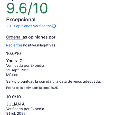
9.6/10
9.6
de
10
Excepcional
1.013 opiniones verificadas
1013
opiniones
Ordena las opiniones por
sobre
esta
Recientes
Positivas
Negativas
actividad.
Más
10.0/10
información
10.0
sobre
Yadira G
de
las
Verificada por Expedia
10
opiniones
19 sept. 2025
verificadas
México
Servicio puntual, la comida y la cata de vinos adecuada.
Fecha de la actividad: 18 sept. 2025
10.0/10
10.0
JULIAN A
de
Verificada por Expedia
10
31 jul. 2025