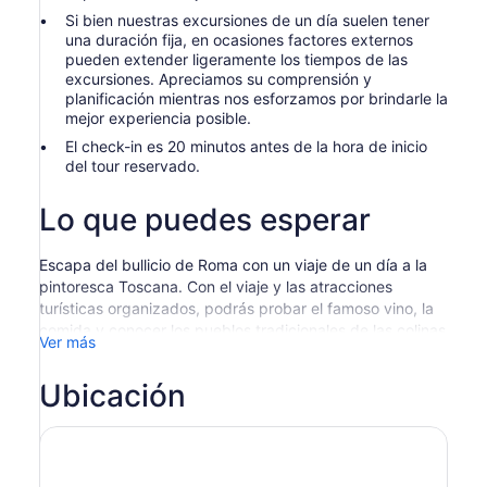
Si bien nuestras excursiones de un día suelen tener
una duración fija, en ocasiones factores externos
pueden extender ligeramente los tiempos de las
excursiones. Apreciamos su comprensión y
planificación mientras nos esforzamos por brindarle la
mejor experiencia posible.
El check-in es 20 minutos antes de la hora de inicio
del tour reservado.
Lo que puedes esperar
Escapa del bullicio de Roma con un viaje de un día a la
pintoresca Toscana. Con el viaje y las atracciones
turísticas organizados, podrás probar el famoso vino, la
comida y conocer los pueblos tradicionales de las colinas
Ver más
en el mismo día y reanudar tus vacaciones renovado por
el aire del campo.
Ubicación
Un autobús cómodo y con aire acondicionado te pasará
a buscar en Roma. Al salir de la ciudad para disfrutar de
las colinas ondulantes, tu guía experto que habla inglés
te platicará sobre la rica cultura de la Toscana y