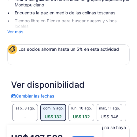
Montepulciano
Encuentra la paz en medio de las colinas toscanas
Tiempo libre en Pienza para buscar quesos y vinos
locales
Ver más
Los socios ahorran hasta un 5% en esta actividad
Ver disponibilidad
Cambiar las fechas
Cambiar
las
sáb., 8 ago.
dom., 9 ago.
lun., 10 ago.
mar., 11 ago.
mié., 
fechas
-
US$ 132
US$ 132
US$ 346
US$
Es posible que el contenido de esta página se haya
generado con un traductor automático
El