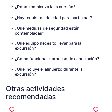
Montalcino y conocimientos sobre las tradiciones
¿Dónde comienza la excursión?
vinícolas locales.
Puedes comprar vino de recuerdo aquí o esperar a la
¿Hay requisitos de edad para participar?
última parada, el pintoresco pueblo de Pienza. Tu guía
experto ofrecerá consejos en el camino, pero una vez
¿Qué medidas de seguridad están
que llegues, depende de ti cómo pasar el tiempo,
contempladas?
puedes comprar queso pecorino y otras especialidades
locales, encontrar la oportunidad perfecta para tomar
¿Qué equipo necesito llevar para la
fotos o simplemente caminar por las calles como un
excursión?
lugareño.
¿Cómo funciona el proceso de cancelación?
Luego, regresa a Roma con comodidad, satisfecho,
relajado y listo para el siguiente día.
¿Qué incluye el almuerzo durante la
excursión?
Otras actividades
recomendadas