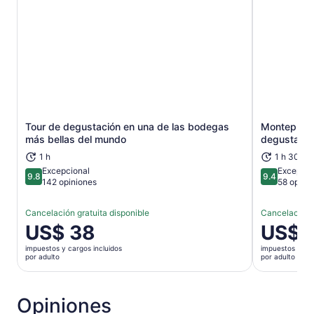
Tour de degustación en una de las bodegas
Montepulcia
Se abrirá en una nueva pestaña
más bellas del mundo
degustació
1 h
1 h 30 m
Excepcional
Excepcio
9.8
9.4
9.8 de 10
9.4 de 10
142 opiniones
58 opini
Cancelación gratuita disponible
Cancelación g
El
US$ 38
El
US$ 
precio
precio
impuestos y cargos incluidos
impuestos y car
es
es
por adulto
por adulto
de
de
US$ 38.
US$ 40.
por
por
Opiniones
adulto
adulto