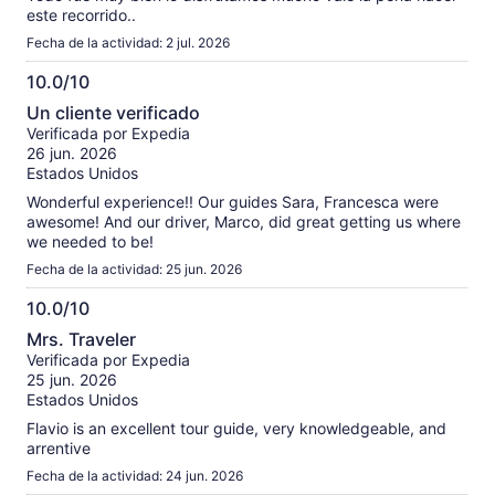
este recorrido..
Fecha de la actividad: 2 jul. 2026
10.0/10
10.0
Un cliente verificado
de
Verificada por Expedia
10
26 jun. 2026
Estados Unidos
Wonderful experience!! Our guides Sara, Francesca were
awesome! And our driver, Marco, did great getting us where
we needed to be!
Fecha de la actividad: 25 jun. 2026
10.0/10
10.0
Mrs. Traveler
de
Verificada por Expedia
10
25 jun. 2026
Estados Unidos
Flavio is an excellent tour guide, very knowledgeable, and
arrentive
Fecha de la actividad: 24 jun. 2026