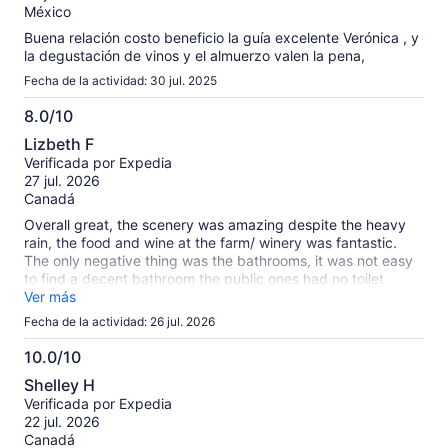
México
Buena relación costo beneficio la guía excelente Verónica , y
la degustación de vinos y el almuerzo valen la pena,
Fecha de la actividad: 30 jul. 2025
8.0/10
8.0
Lizbeth F
de
Verificada por Expedia
10
27 jul. 2026
Canadá
Overall great, the scenery was amazing despite the heavy
rain, the food and wine at the farm/ winery was fantastic.
The only negative thing was the bathrooms, it was not easy
to find a decent bathroom the public ones had no toilet
paper.
Ver más
Fecha de la actividad: 26 jul. 2026
10.0/10
10.0
Shelley H
de
Verificada por Expedia
10
22 jul. 2026
Canadá