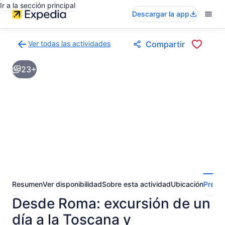
Ir a la sección principal
Descargar la app
Ver todas las actividades
Compartir
Volver
a
23+
la
página
de
resultados
de
actividades
Resumen
Ver disponibilidad
Sobre esta actividad
Ubicación
Pregun
Desde Roma: excursión de un
día a la Toscana y