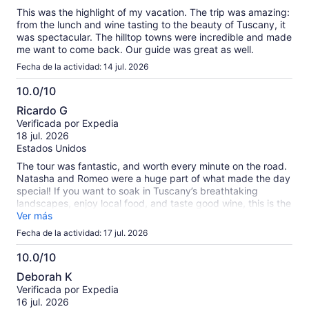
This was the highlight of my vacation. The trip was amazing:
from the lunch and wine tasting to the beauty of Tuscany, it
was spectacular. The hilltop towns were incredible and made
me want to come back. Our guide was great as well.
Fecha de la actividad: 14 jul. 2026
10.0/10
10.0
Ricardo G
de
Verificada por Expedia
10
18 jul. 2026
Estados Unidos
The tour was fantastic, and worth every minute on the road.
Natasha and Romeo were a huge part of what made the day
special! If you want to soak in Tuscany’s breathtaking
landscapes, enjoy local food, and taste good wine, this is the
tour to take!!!
Ver más
Fecha de la actividad: 17 jul. 2026
10.0/10
10.0
Deborah K
de
Verificada por Expedia
10
16 jul. 2026