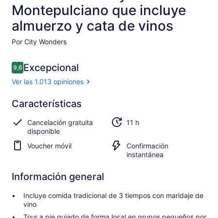
Montepulciano que incluye
almuerzo y cata de vinos
Por City Wonders
Opiniones
Excepcional
9,6
9,6 de 10
Ver las 1.013 opiniones
Excepcional
Características
9.6
9.6 de 10
Ver 1.013
Cancelación gratuita
11 h
opiniones
disponible
Voucher móvil
Confirmación
instantánea
Información general
Incluye comida tradicional de 3 tiempos con maridaje de
vino
Tour a pie guiado de forma local en grupos pequeños por