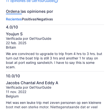
11 opiniones de GetYourGuide
11
opiniones
Ordena las opiniones por
sobre
esta
Recientes
Positivas
Negativas
actividad.
Más
4.0/10
información
4.0
sobre
Youjun S
de
las
Verificada por GetYourGuide
10
opiniones
22 feb. 2025
verificadas
Britain
We are convinced to upgrade to trip from 4 hrs to 3 hrs. but
turn out the boat trip is still 3 hrs and another 1 hr stay on
boat at port eating sandwich. I have to say this is some
scam.
10.0/10
10.0
Jacobs Chantal And Eddy A
de
Verificada por GetYourGuide
10
11 nov. 2022
Belgium
Het was een leuke trip met zeven personen op een kleinere
boot met een sterke motor. Niettegenstaande dat er veel