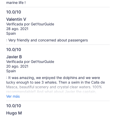
marine life !
10.0/10
10.0
Valentin V
de
Verificada por GetYourGuide
10
28 ago. 2021
Spain
: Very friendly and concerned about passengers
10.0/10
10.0
Javier B
de
Verificada por GetYourGuide
10
20 ago. 2021
Spain
: It was amazing, we enjoyed the dolphins and we were
lucky enough to see 3 whales. Then a swim in the Calla de
Masca, beautiful scenery and crystal clear waters. 100%
recommendable!! And what about Javier the captain,
friendly, careful, detailed and an expert in the environment
Ver más
and in explaining everything in detail. Something to do if you
10.0/10
visit Tenerife.
10.0
Hugo M
de