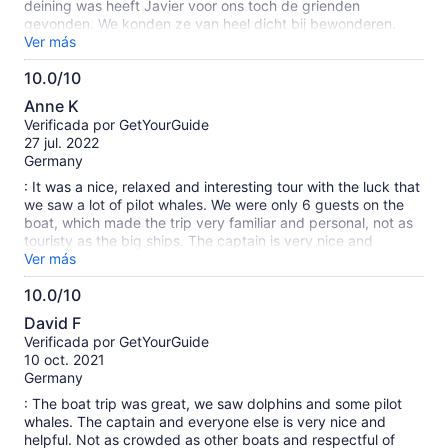
deining was heeft Javier voor ons toch de grienden
gevonden. We konden ze van heel dicht bij bewonderen.
Javier heeft ons nog veel meer verteld over de
Ver más
onderwaterwereld terwijl we een lekker broodje gekregen
10.0/10
hebben. Door de deining hebben we geen andere vissen
10.0
gezien maar we hebben nog een tocht gedaan langs de
Anne K
kliffen van San Juan. Het was een leuke ervaring!
de
Verificada por GetYourGuide
10
27 jul. 2022
Germany
: It was a nice, relaxed and interesting tour with the luck that
we saw a lot of pilot whales. We were only 6 guests on the
boat, which made the trip very familiar and personal, not as
touristy as the big ships. The captain is very nice and
explains a lot about the animals that you saw and that live
Ver más
there. You can also take a nice break at sea, not far from a
10.0/10
small reef where you can snorkel and swim. Drinks and
10.0
sandwiches are offered, which consist of regional
David F
ingredients. Overall we loved the tour. A little tip: if you want
de
Verificada por GetYourGuide
to sit in the front of the boat, you have a great view, but you
10
10 oct. 2021
also get wet quickly. Therefore: Put on your bathing suit
Germany
beforehand. And the swell is generally strong, so don't have
too sensitive a stomach. But that certainly applies to all boat
: The boat trip was great, we saw dolphins and some pilot
trips here in the region ;-).
whales. The captain and everyone else is very nice and
helpful. Not as crowded as other boats and respectful of