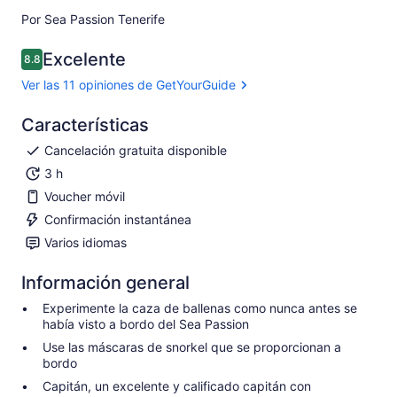
Por Sea Passion Tenerife
Excelente
8.8
8.8 de 10
Ver las 11 opiniones de GetYourGuide
Características
Cancelación gratuita disponible
3 h
Voucher móvil
Confirmación instantánea
Varios idiomas
Información general
Experimente la caza de ballenas como nunca antes se
había visto a bordo del Sea Passion
Use las máscaras de snorkel que se proporcionan a
bordo
Capitán, un excelente y calificado capitán con