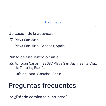
El barco sale de Puerto Playa San Juan, uno de los
últimos puertos pesqueros tradicionales de la isla. Desde
allí, irás al sur de La Gomera, la isla más cercana, durante
aproximadamente 3 millas náuticas. Cuando haya
Abrir mapa
llegado a un punto en el que se encuentre a 1,000
metros de la costa, habrá ingresado al área del
«Calderón Tropical» o «Ballena piloto». En este lugar
Ubicación de la actividad
puedes encontrar otras especies de vida marina, como
Playa San Juan
tortugas, peces voladores, sardinas, bancos de atún y
Playa San Juan, Canarias, Spain
más.
Punto de encuentro o canje
Av. Juan Carlos I, 38687 Playa San Juan, Santa Cruz
de Tenerife, España
Guía de Isora, Canarias, Spain
Preguntas frecuentes
¿Dónde comienza el crucero?