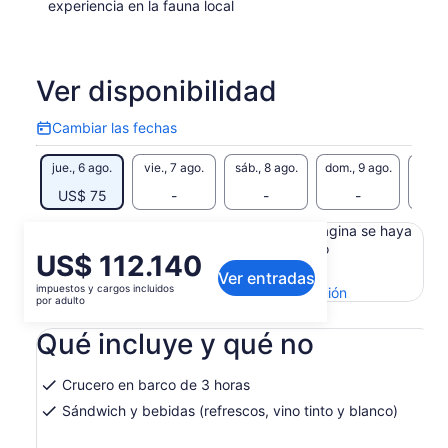
experiencia en la fauna local
Ver disponibilidad
Cambiar las fechas
Cambiar
las
jue., 6 ago.
vie., 7 ago.
sáb., 8 ago.
dom., 9 ago.
lun., 
fechas
US$ 75
-
-
-
Es posible que el contenido de esta página se haya
generado con un traductor automático
El
US$ 112.140
Ver el texto original (inglés)
Ver entradas
precio
impuestos y cargos incluidos
Se
Enviar comentarios sobre esta traducción
es
por adulto
abrirá
de
en
Qué incluye y qué no
US$ 112.140.
una
por
nueva
adulto
pestaña
Crucero en barco de 3 horas
Sándwich y bebidas (refrescos, vino tinto y blanco)