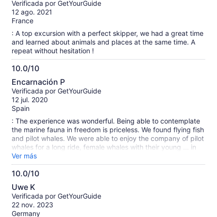
Verificada por GetYourGuide
10
12 ago. 2021
France
: A top excursion with a perfect skipper, we had a great time
and learned about animals and places at the same time. A
repeat without hesitation !
10.0/10
10.0
Encarnación P
de
Verificada por GetYourGuide
10
12 jul. 2020
Spain
: The experience was wonderful. Being able to contemplate
the marine fauna in freedom is priceless. We found flying fish
and pilot whales. We were able to enjoy the company of pilot
whales for a long ride, female whales with their young ... in
fact we saw a whale nursery. Captain Javier explained to us
Ver más
how these cetaceans hunt squid, how they live .... it shows
10.0/10
that he enjoys his work .... and makes others enjoy.
10.0
Uwe K
de
Verificada por GetYourGuide
10
22 nov. 2023
Germany