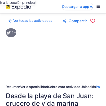
Ir a la sección principal
Descargar la app
Ver todas las actividades
Compartir
Volver
a
11+
la
página
de
resultados
de
actividades
Resumen
Ver disponibilidad
Sobre esta actividad
Ubicación
Pregun
Desde la playa de San Juan:
crucero de vida marina