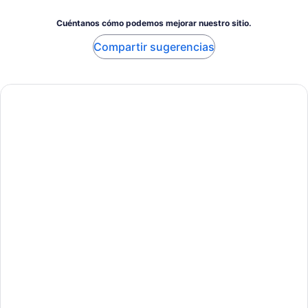
included and catered to. Overall great tour, highly
Cuéntanos cómo podemos mejorar nuestro sitio.
recommended!
Compartir sugerencias