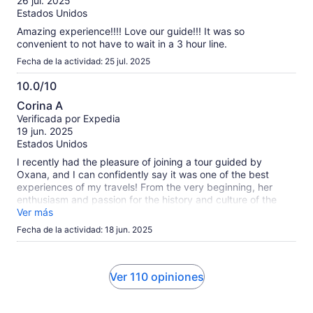
26 jul. 2025
Estados Unidos
Amazing experience!!!! Love our guide!!! It was so
convenient to not have to wait in a 3 hour line.
Fecha de la actividad: 25 jul. 2025
10.0/10
10.0
Corina A
de
Verificada por Expedia
10
19 jun. 2025
Estados Unidos
I recently had the pleasure of joining a tour guided by
Oxana, and I can confidently say it was one of the best
experiences of my travels! From the very beginning, her
enthusiasm and passion for the history and culture of the
area were evident. Oxana has an incredible ability to bring
Ver más
the stories of the past to life, making each site we visited not
Fecha de la actividad: 18 jun. 2025
just informative but also engaging and memorable. Her
extensive knowledge impressed everyone in the group, and
she took the time to answer all our questions, no matter how
detailed. Beyond just facts and figures, Oxana shared
Ver 110 opiniones
personal anecdotes and local insights that added a unique
touch to the tour. You could tell she genuinely cares about
the experience of her guests, making sure everyone felt