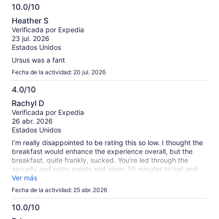
10.0/10
10.0
Heather S
de
Verificada por Expedia
10
23 jul. 2026
Estados Unidos
Ursus was a fant
Fecha de la actividad: 20 jul. 2026
4.0/10
4.0
Rachyl D
de
Verificada por Expedia
10
26 abr. 2026
Estados Unidos
I’m really disappointed to be rating this so low. I thought the
breakfast would enhance the experience overall, but the
breakfast, quite frankly, sucked. You’re led through the
security and entry points and given 30 minutes to eat and
use restroom before starting which seemed reasonable. I
Ver más
was a table of 1, and the breakfast itself was all premade
Fecha de la actividad: 25 abr. 2026
and every table got the same stuff. When you’re a solo guest
you’re nearly invisible. After 20 minutes of near begging
10.0/10
around 4 staff members (all of them unfriendly and
10.0