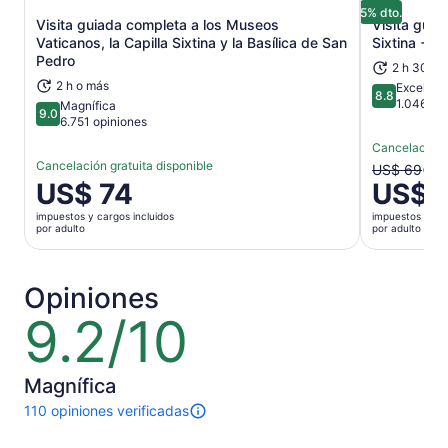
5% dto.
Visita guiada completa a los Museos
Visita guia
Se abrirá en una nueva pestaña
Vaticanos, la Capilla Sixtina y la Basílica de San
Sixtina + S
Pedro
2 h 30 mi
2 h o más
Excelent
8.8
8.8 de 10
1.046 op
Magnífica
9.0
9.0 de 10
6.751 opiniones
Cancelación g
Cancelación gratuita disponible
El
US$ 69
El
US$ 74
US$ 
precio
precio
anterior
impuestos y cargos incluidos
impuestos y car
es
era
por adulto
por adulto
de
US$ 69
US$ 74.
y
por
el
Opiniones
adulto
actual
9.2/10
9.2
es
de
US$ 65
10
por
Magnífica
adulto
110 opiniones verificadas
110
opiniones