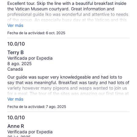
Excellent tour. Skip the line with a beautiful breakfast inside
the Vatican Museum courtyard. Great information and
professional guide Iko was wonderful and attentive to needs
of the group. An especially busy day at the Vatican and this
tour saved us hours and hours of time that would have been
Ver más
spent waiting in line! Thank you ver much! Highly
Fecha de la actividad: 6 oct. 2025
recommend this his tour.
10.0/10
10.0
Terry B
de
Verificada por Expedia
10
8 ago. 2025
Canadá
Our guide was super very knowledgeable and had lots to
say that was meaningful. Breakfast was tasty and had lots of
variety however many pigeons and wasps wanted to join us
for a meal. The tour of the sites was amazing our first time at
the Vatican.
Ver más
Fecha de la actividad: 7 ago. 2025
10.0/10
10.0
Anne R
de
Verificada por Expedia
10