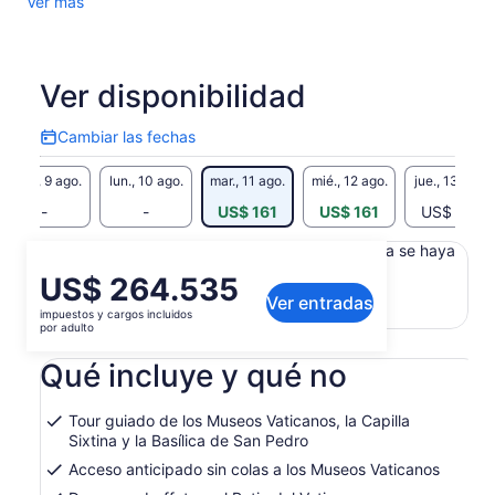
Ver más
Ver disponibilidad
Cambiar las fechas
Cambiar
las
dom., 9 ago.
lun., 10 ago.
mar., 11 ago.
mié., 12 ago.
jue., 13 ago.
fechas
-
-
US$ 161
US$ 161
US$ 177
Es posible que el contenido de esta página se haya
generado con un traductor automático
El
US$ 264.535
Ver el texto original (inglés)
Ver entradas
precio
impuestos y cargos incluidos
Se
Enviar comentarios sobre esta traducción
es
por adulto
abrirá
de
en
Qué incluye y qué no
US$ 264.535.
una
por
nueva
adulto
pestaña
Tour guiado de los Museos Vaticanos, la Capilla
Sixtina y la Basílica de San Pedro
Acceso anticipado sin colas a los Museos Vaticanos