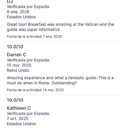
DJ
uncaring), I stopped who I thought was the “lead” to explain
de
Verificada por Expedia
that I then had only 6 minutes to eat and use the restroom all
10
8 ene. 2026
the way on the other end of the building. He didn’t care. It
Estados Unidos
was literally dropped on my table about a minute later. I had
to eat super fast which I hate, the food was meh and nothing
Great tour! Breakfast was amazing at the Vatican and the
special, and it just made the whole experience more
guide was super informative
stressful. Just get the regular tour and go to the check-in
Fecha de la actividad: 7 ene. 2026
point early. There are several breakfast places to eat at!
10.0/10
10.0
Darren C
de
Verificada por Expedia
10
15 nov. 2025
Reino Unido
Amazing experience and what a fantastic guide. This is a
must do when in Rome. Outstanding!!
Fecha de la actividad: 14 nov. 2025
10.0/10
10.0
Kathleen C
de
Verificada por Expedia
10
7 oct. 2025
Estados Unidos