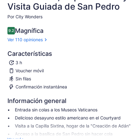
Visita Guiada de San Pedro
Por City Wonders
Magnífica
9.2
9.2 de 10
Ver 110 opiniones
Características
3 h
Voucher móvil
Sin filas
Confirmación instantánea
Información general
Entrada sin colas a los Museos Vaticanos
Delicioso desayuno estilo americano en el Courtyard
Visita a la Capilla Sixtina, hogar de la "Creación de Adán"
Acceso a la basílica de San Pedro sin hacer cola