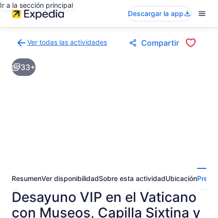
Ir a la sección principal
Descargar la app
Ver todas las actividades
Compartir
Volver
a
33+
la
página
de
resultados
de
actividades
Resumen
Ver disponibilidad
Sobre esta actividad
Ubicación
Pregun
Desayuno VIP en el Vaticano
con Museos, Capilla Sixtina y