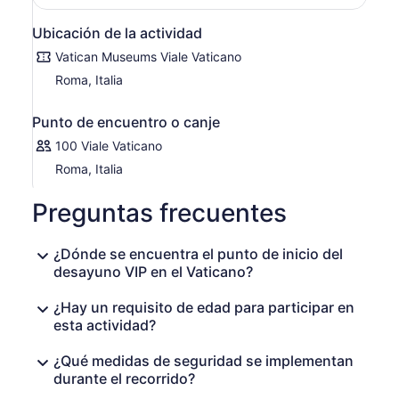
problemas a la basílica de San Pedro, una piedra angular
de la Iglesia Católica. Después del recorrido, quédese en
Ubicación de la actividad
la basílica a su gusto o salga para admirar la ingeniosa
Vatican Museums Viale Vaticano
ilusión óptica de Bernini y la paradisíaca fachada de la
Roma, Italia
Plaza de San Pedro. Sumérjase en la belleza y la historia
del Vaticano como nunca antes.
Punto de encuentro o canje
100 Viale Vaticano
Roma, Italia
Preguntas frecuentes
¿Dónde se encuentra el punto de inicio del
desayuno VIP en el Vaticano?
¿Hay un requisito de edad para participar en
esta actividad?
¿Qué medidas de seguridad se implementan
durante el recorrido?