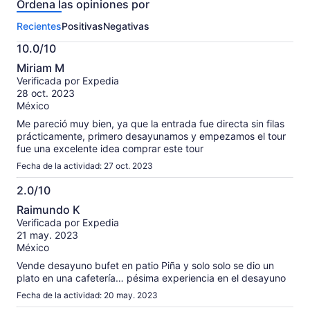
Ordena las opiniones por
sobre
esta
Recientes
Positivas
Negativas
actividad.
Más
10.0/10
información
10.0
sobre
Miriam M
de
las
Verificada por Expedia
10
opiniones
28 oct. 2023
verificadas
México
Me pareció muy bien, ya que la entrada fue directa sin filas
prácticamente, primero desayunamos y empezamos el tour
fue una excelente idea comprar este tour
Fecha de la actividad: 27 oct. 2023
2.0/10
2.0
Raimundo K
de
Verificada por Expedia
10
21 may. 2023
México
Vende desayuno bufet en patio Piña y solo solo se dio un
plato en una cafetería… pésima experiencia en el desayuno
Fecha de la actividad: 20 may. 2023