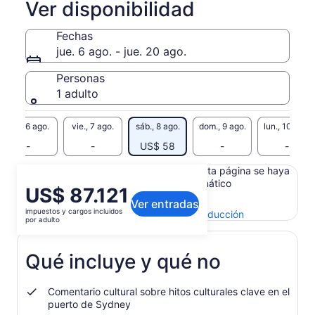
Ver disponibilidad
Fechas
jue. 6 ago. - jue. 20 ago.
Personas
1 adulto
jue., 6 ago.
vie., 7 ago.
sáb., 8 ago.
dom., 9 ago.
lun., 10 ago.
-
-
US$ 58
-
-
Es posible que el contenido de esta página se haya
generado con un traductor automático
El
US$ 87.121
Ver el texto original (inglés)
Ver entradas
precio
impuestos y cargos incluidos
Se
Enviar comentarios sobre esta traducción
es
por adulto
abrirá
de
en
US$ 87.121.
una
Qué incluye y qué no
por
nueva
adulto
pestaña
Comentario cultural sobre hitos culturales clave en el
puerto de Sydney