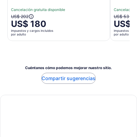
Cancelación gratuita disponible
Cancelación g
El
El
US$ 202
US$ 53
US$ 180
US$ 
precio
precio
anterior
anterior
impuestos y cargos incluidos
impuestos y car
era
era
por adulto
por adulto
US$ 202
US$ 53
y
y
el
el
actual
actual
es
es
Cuéntanos cómo podemos mejorar nuestro sitio.
US$ 180
US$ 50
por
por
Compartir sugerencias
adulto
adulto