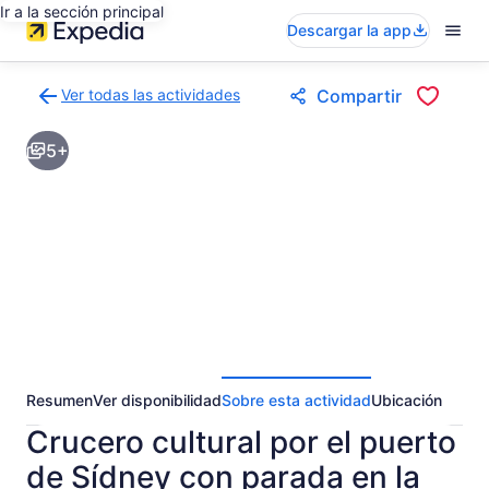
Ir a la sección principal
Descargar la app
Ver todas las actividades
Compartir
Volver
a
5+
la
página
de
resultados
de
actividades
Resumen
Ver disponibilidad
Sobre esta actividad
Ubicación
Crucero cultural por el puerto
de Sídney con parada en la