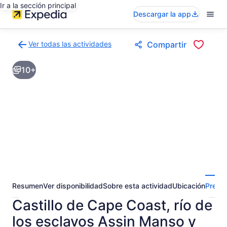
Ir a la sección principal
Descargar la app
Ver todas las actividades
Compartir
Volver
a
10+
la
página
de
resultados
de
actividades
Resumen
Ver disponibilidad
Sobre esta actividad
Ubicación
Pregun
Castillo de Cape Coast, río de
los esclavos Assin Manso y