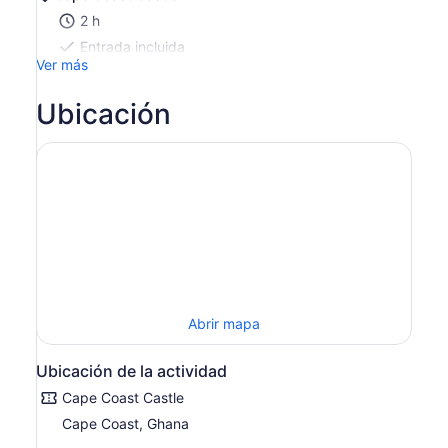
*Si
2 h
ingresas
Entrada incluida
más
Ver más
de
2 adultos,
Ubicación
obtienes
un
precio
más
bajo
Abrir mapa
Ubicación de la actividad
Cape Coast Castle
Cape Coast, Ghana