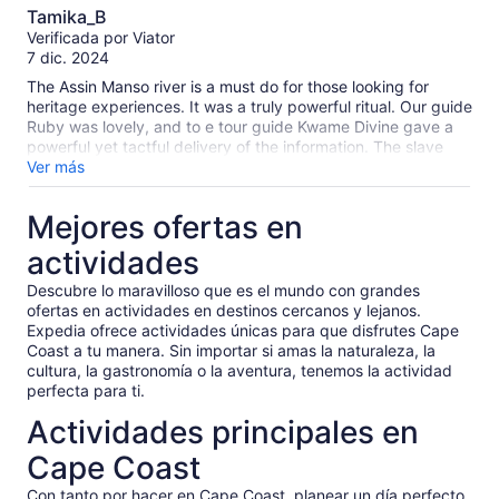
10.0
food, and car rides were all wonderful, poignant, and
Tamika_B
educational. This experience was particularly powerful as a
de
Verificada por Viator
Black American traveling with my Black mother, aunty, and
10
7 dic. 2024
grandmother. The guides at the various locations
emphasized the homecoming aspects of these locations,
The Assin Manso river is a must do for those looking for
and, in particular, the "last bath" has been reworked to be
heritage experiences. It was a truly powerful ritual. Our guide
the "first bath of return." The guide there perfectly balanced
Ruby was lovely, and to e tour guide Kwame Divine gave a
the horrors of what happened in that location (and the
powerful yet tactful delivery of the information. The slave
transatlantic slave trade in general) with the impact and
castle was also so important but a more difficult experience.
Ver más
resilience that allowed us to be in that same spot, hundreds
Would recommend a private tour if possible so there is space
of years later. A side note for American tourists, Accra and
to honor how emotional it is.
Mejores ofertas en
Ghana are unlike what you're used to; roads are bumpy,
pothole-y, and sometimes unpaved; people drive very fast
actividades
and often pass into incoming traffic; and a ton of pedestrians
walk among traffic. I just wanted to pass on that information
Descubre lo maravilloso que es el mundo con grandes
so folks aren't caught off guard (or try to blame the tour
ofertas en actividades en destinos cercanos y lejanos.
guides!). It's all part of the culture, and I can't recommend
Expedia ofrece actividades únicas para que disfrutes Cape
enough going through it all with an experienced local guide
Coast a tu manera. Sin importar si amas la naturaleza, la
like Ruby.
cultura, la gastronomía o la aventura, tenemos la actividad
perfecta para ti.
Actividades principales en
Cape Coast
Con tanto por hacer en Cape Coast, planear un día perfecto