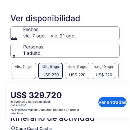
turístico experto lo guiará a través del Castillo de Cape
Coast y el Parque Assin Manso Slave River, y otros recorridos
locales en la Región Central. Además, podrá experimentar la
Ver disponibilidad
cultura pura de la comunidad pesquera de la Costa Central.
Te espera una gran experiencia.
Fechas
vie. 7 ago. - vie. 21 ago.
Personas
1 adulto
vie., 7 ago.
sáb., 8 ago.
dom., 9 ago.
lun., 10 ago.
mar., 
-
US$ 220
US$ 220
US$ 220
US$
Es posible que el contenido de esta página se haya
generado con un traductor automático
El
US$ 329.720
Ver el texto original (inglés)
precio
Ver entradas
impuestos y cargos incluidos
Se
Enviar comentarios sobre esta traducción
es
por adulto*
abrirá
de
*Si ingresas más de 2 adultos, obtienes un precio
en
más bajo
itinerario de actividad
US$ 329.720.
una
por
nueva
adulto*
Cape Coast Castle
pestaña