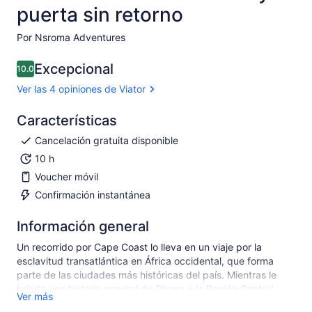
puerta sin retorno
Por Nsroma Adventures
Excepcional
10.0
10.0 de 10
Ver las 4 opiniones de Viator
Características
Cancelación gratuita disponible
10 h
Voucher móvil
Confirmación instantánea
Información general
Un recorrido por Cape Coast lo lleva en un viaje por la
esclavitud transatlántica en África occidental, que forma
parte de las ciudades más históricas del país. Mientras le
brinda una historia general de Ghana y la Región Central,
Ver más
que se compone principalmente de “Fantses”, nuestro guía