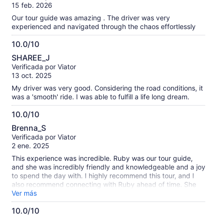
10
opiniones
15 feb. 2026
verificadas
Our tour guide was amazing . The driver was very
experienced and navigated through the chaos effortlessly
10.0/10
10.0
SHAREE_J
de
Verificada por Viator
10
13 oct. 2025
My driver was very good. Considering the road conditions, it
was a 'smooth' ride. I was able to fulfill a life long dream.
10.0/10
10.0
Brenna_S
de
Verificada por Viator
10
2 ene. 2025
This experience was incredible. Ruby was our tour guide,
and she was incredibly friendly and knowledgeable and a joy
to spend the day with. I highly recommend this tour, and I
also recommend connecting with Ruby ahead of time. She
was able to set up a separate custom experience for us on a
Ver más
day we'd left open, and having the same guide for multiple
10.0/10
days was a great benefit and comfort. The venues, tours,