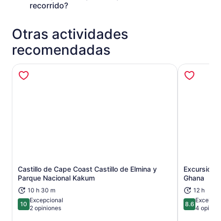
recorrido?
Otras actividades
recomendadas
Castillo de Cape Coast Castillo de Elmina y
Excursión d
Se abrirá en una nueva pestaña
Parque Nacional Kakum
Ghana
10 h 30 m
12 h
Excepcional
Excelent
10
8.6
10 de 10
8.6 de 10
2 opiniones
4 opinio