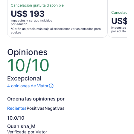
Cancelación gratuita disponible
El
US$ 193
Cancelación g
precio
El
US$ 
impuestos y cargos incluidos
es
precio
por adulto*
impuestos y car
de
*Obtén un precio más bajo al seleccionar varias entradas para
es
por adulto
adultos
US$ 193.
de
por
US$ 140.
adulto*
por
Opiniones
*Obtén
adulto
10/10
10
un
de
precio
10
más
bajo
Excepcional
al
4 opiniones de Viator
4
seleccionar
opiniones
varias
Ordena las opiniones por
sobre
entradas
esta
para
Recientes
Positivas
Negativas
actividad.
adultos
Más
10.0/10
información
10.0
sobre
Quanisha_M
de
las
Verificada por Viator