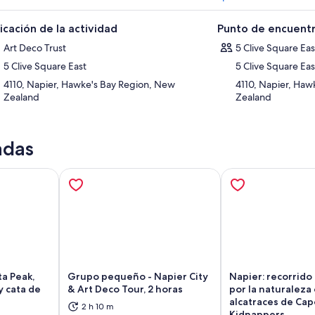
icación de la actividad
Punto de encuentr
Art Deco Trust
5 Clive Square Eas
5 Clive Square East
5 Clive Square Eas
4110, Napier, Hawke's Bay Region, New
4110, Napier, Haw
Zealand
Zealand
adas
a Peak,
Grupo pequeño - Napier City
Napier: recorrido 
y cata de
& Art Deco Tour, 2 horas
por la naturaleza
alcatraces de Cap
2 h 10 m
brirá en una nueva pestaña
Se abrirá en una nueva pestaña
Se
Kidnappers