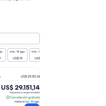
go.
mar., 18 ago.
mié., 19 ago.
jue., 20 ago.
vie., 21 ago.
sáb., 2
9
US$ 19
US$ 19
US$ 19
US$ 19
US$
o
US$ 29.151,14
El
US$ 29.151,14
precio
impuestos y cargos incluidos
es
Cancelación gratuita
Cancelación
de
Hasta el lun. 10 ago.
gratuita
US$ 29.151,14.