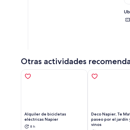
Ub
Otras actividades recomend
Alquiler de bicicletas
Deco Napier, Te Mat
eléctricas Napier
paseo por el jardín 
vinos
8 h
Se abrirá en una nueva pestaña
Se a