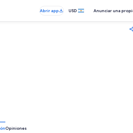
Abrir app
USD
Anunciar una prop
ión
Opiniones