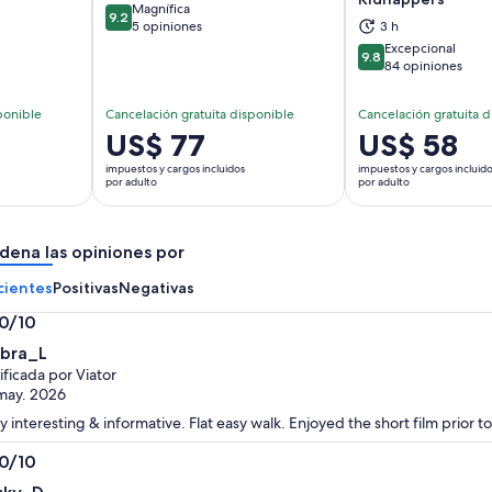
Magnífica
9.2
9.2 de 10
5 opiniones
3 h
Excepcional
9.8
9.8 de 10
84 opiniones
ponible
Cancelación gratuita disponible
Cancelación gratuita d
El
US$ 77
El
US$ 58
precio
precio
impuestos y cargos incluidos
impuestos y cargos incluid
es
es
por adulto
por adulto
de
de
US$ 77.
US$ 58.
dena las opiniones por
por
por
adulto
adulto
cientes
Positivas
Negativas
.0/10
0
bra_L
ificada por Viator
may. 2026
y interesting & informative. Flat easy walk. Enjoyed the short film prior t
.0/10
0