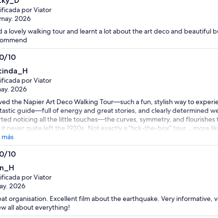
cky_D
ificada por Viator
may. 2026
 a lovely walking tour and learnt a lot about the art deco and beautiful b
commend
.0/10
0
cinda_H
ificada por Viator
ay. 2026
oved the Napier Art Deco Walking Tour—such a fun, stylish way to experi
tastic guide—full of energy and great stories, and clearly determined we d
rted noticing all the little touches—the curves, symmetry, and flourishe
e it never quite left the 1930s. Not exactly a “tick-the-box” tour… more like
ret.
 más
.0/10
0
n_H
ificada por Viator
ay. 2026
at organisation. Excellent film about the earthquake. Very informative, 
w all about everything!