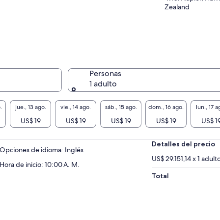
Zealand
Personas
1 adulto
.
jue., 13 ago.
vie., 14 ago.
sáb., 15 ago.
dom., 16 ago.
lun., 17 a
US$ 19
US$ 19
US$ 19
US$ 19
US$ 1
Detalles del precio
Opciones de idioma: Inglés
US$ 29.151,14 x 1 adult
Hora de inicio: 10:00 A. M.
Total