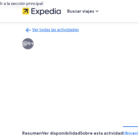
Ir a la sección principal
Buscar viajes
Ver todas las actividades
Volver
a
9+
la
página
de
resultados
de
actividades
Resumen
Ver disponibilidad
Sobre esta actividad
Ubicac