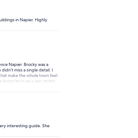
uildings in Napier. Highly
ence Napier. Brocky was a
idn’t miss a single detail. I
s that make the whole town feel
 being let in on a very stylish
very interesting guide. She