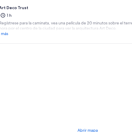
Art Deco Trust
1 h
Regístrese para la caminata, vea una película de 20 minutos sobre el te
hora por el centro de la ciudad para ver la arquitectura Art Deco.
 más
Abrir mapa