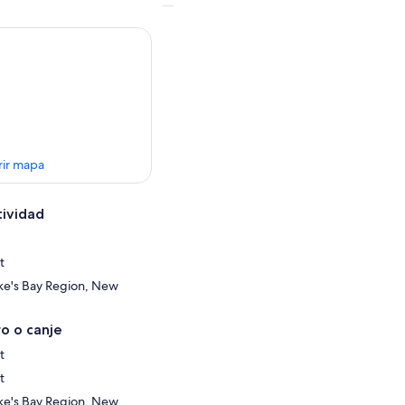
rir mapa
tividad
t
ke's Bay Region, New
o o canje
t
t
ke's Bay Region, New