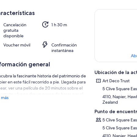
racterísticas
Cancelación
1 h 30 m
gratuita
disponible
Voucher móvil
Confirmación
instantánea
Ab
formación general
Ubicación de la ac
cubra la fascinante historia del patrimonio de
Art Deco Trust
ier en este fácil recorrido a pie. Llegada para
ear, ver una película de 20 minutos sobre el
5 Clive Square Eas
remoto y luego dar un paseo de horas por el
4110, Napier, Haw
 más
tro de la ciudad para ver la arquitectura art
Zealand
o. Algunos tours pueden correr 10 minutos
Punto de encuentr
 tarde en días ocupados, así que espere
ta aproximadamente 1 hora y 45 minutos para
5 Clive Square Eas
tiempo total del tour.
5 Clive Square Eas
4110, Napier, Haw