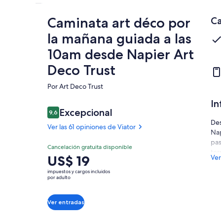
Caminata art déco por
Ca
la mañana guiada a las
10am desde Napier Art
Deco Trust
Por Art Deco Trust
In
Opiniones
Excepcional
9,6
9,6 de 10
Des
Ver las 61 opiniones de Viator
Nap
pas
Excepcional
Cancelación gratuita disponible
9.6
ter
9.6 de 10
El
US$ 19
Ver
cen
Ver las 61
precio
opiniones
déc
impuestos y cargos incluidos
es
por adulto
de Viator
más
de
has
US$ 19.
el 
Ver entradas
por
adulto