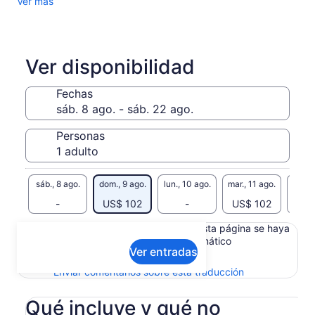
Ver más
Ver disponibilidad
Fechas
Personas
sáb., 8 ago.
dom., 9 ago.
lun., 10 ago.
mar., 11 ago.
mié., 
-
US$ 102
-
US$ 102
Es posible que el contenido de esta página se haya
generado con un traductor automático
Ver entradas
Ver el texto original (inglés)
Se
Enviar comentarios sobre esta traducción
abrirá
en
Qué incluye y qué no
una