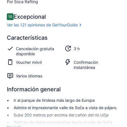
Por Soca Rafting
Opiniones
Excepcional
10
10 de 10
Ver las 121 opiniones de GetYourGuide
Excepcional
Características
10.0
10.0 de 10
Ver las 121
Cancelación gratuita
3 h
opiniones de
disponible
GetYourGuide
Voucher móvil
Confirmación
instantánea
Varios idiomas
Información general
Ir al parque de tirolesa más largo de Europa
Admire el impresionante valle de Soča a vista de pájaro.
Sube 200 metros por encima del cañón del río Učja
Disfruta de vistas panorámicas hacia el valle de Soča