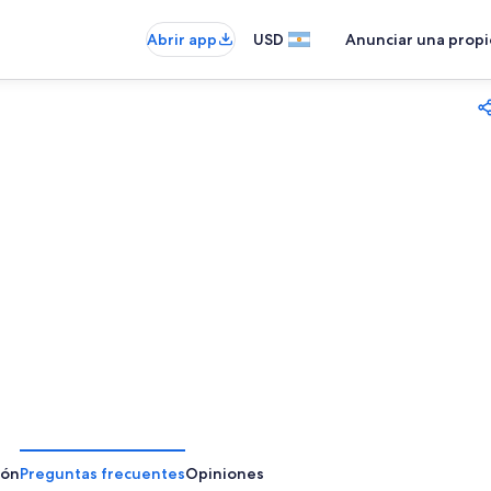
Abrir app
USD
Anunciar una prop
ión
Preguntas frecuentes
Opiniones