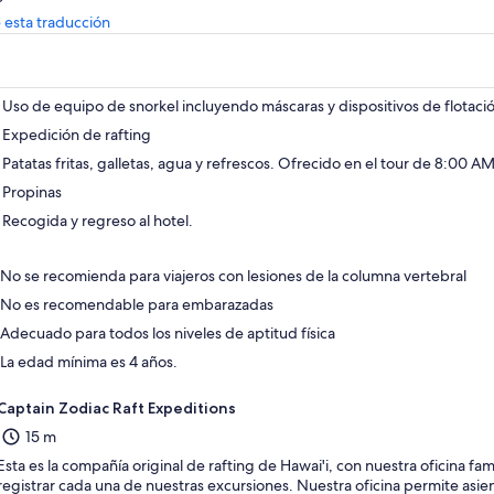
Se
 esta traducción
abrirá
en
una
nueva
Uso de equipo de snorkel incluyendo máscaras y dispositivos de flotaci
pestaña
Expedición de rafting
Patatas fritas, galletas, agua y refrescos. Ofrecido en el tour de 8:00 A
Propinas
Recogida y regreso al hotel.
No se recomienda para viajeros con lesiones de la columna vertebral
No es recomendable para embarazadas
Adecuado para todos los niveles de aptitud física
La edad mínima es 4 años.
Captain Zodiac Raft Expeditions
15 m
Esta es la compañía original de rafting de Hawai'i, con nuestra oficina fam
registrar cada una de nuestras excursiones. Nuestra oficina permite asiento