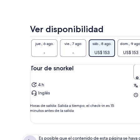
la 
Ver disponibilidad
jue., 6 ago.
vie., 7 ago.
sáb., 8 ago.
dom., 9 ago
-
-
US$ 153
US$ 153
Tour de snorkel
4 h
Inglés
Horas de salida: Salida a tiempo; el check-in es 15
minutos antes de la salida
Es posible que el contenido de esta página se haya