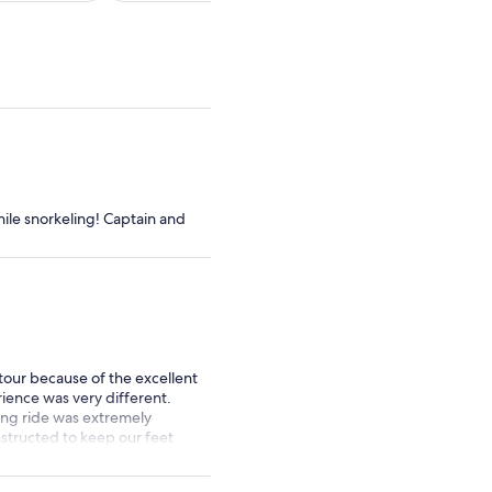
de
de
US$ 146.
US$ 109.
por
por
persona
adulto
hile snorkeling! Captain and
tour because of the excellent
ience was very different.
ong ride was extremely
nstructed to keep our feet
ide. Our whole family also felt
 the commentary and