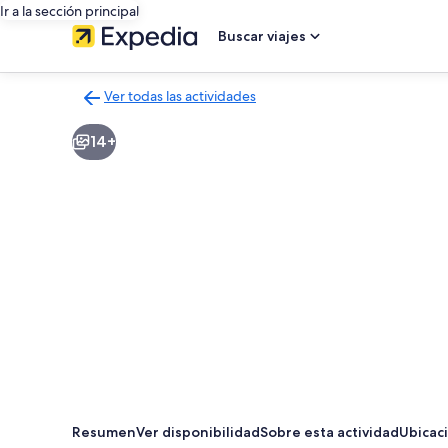
Ir a la sección principal
Buscar viajes
Ver todas las actividades
Volver
a
14+
la
página
de
resultados
de
actividades
Resumen
Ver disponibilidad
Sobre esta actividad
Ubicac