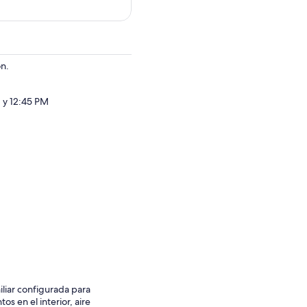
ón.
M y 12:45 PM
iliar configurada para
s en el interior, aire