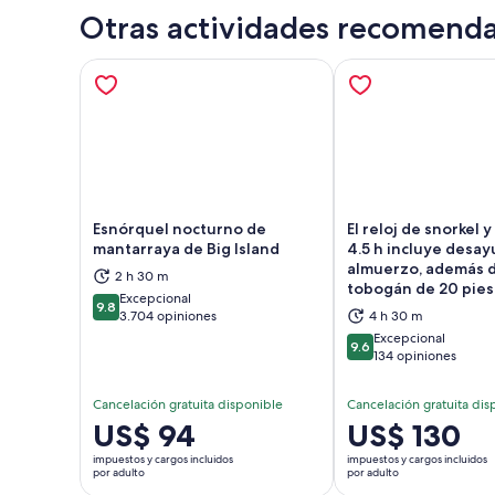
Otras actividades recomend
Esnórquel nocturno de
El reloj de snorkel y
mantarraya de Big Island
4.5 h incluye desay
almuerzo, además 
2 h 30 m
Se abrirá en una nueva pestaña
Se a
tobogán de 20 pies
Excepcional
9.8
9.8 de 10
3.704 opiniones
4 h 30 m
Excepcional
9.6
9.6 de 10
134 opiniones
Cancelación gratuita disponible
Cancelación gratuita dis
El
US$ 94
El
US$ 130
precio
precio
impuestos y cargos incluidos
impuestos y cargos incluidos
es
es
por adulto
por adulto