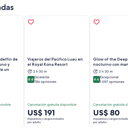
adas
 delfín de
Viajeros del Pacífico Luau en
Glow of the Deep 
uno y
el Royal Kona Resort
nocturno con man
de un
2 h 30 m
2 h 30 m
brirá en una nueva pestaña
Se abrirá en una nueva pestaña
Se
Excelente
Excepcional
8.8
9.4
8.8 de 10
9.4 de 10
786 opiniones
1.057 opiniones
ponible
Cancelación gratuita disponible
Cancelación gratuita d
El
US$ 191
El
US$ 80
precio
precio
impuestos y cargos incluidos
impuestos y cargos incluid
es
es
por adulto
por adulto