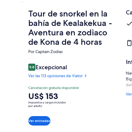
Tour de snorkel en la
Ca
bahía de Kealakekua -
Aventura en zodiaco
de Kona de 4 horas
Por Captain Zodiac
In
Opiniones
Excepcional
9,8
9,8 de 10
Nav
Ver las 113 opiniones de Viator
Big
del
Excepcional
Cancelación gratuita disponible
9.8
san
9.8 de 10
El
US$ 153
Ver
arc
Ver las 113
precio
opiniones
jar
impuestos y cargos incluidos
es
por adulto
de Viator
cri
de
boc
US$ 153.
sal
Ver entradas
por
mar
adulto