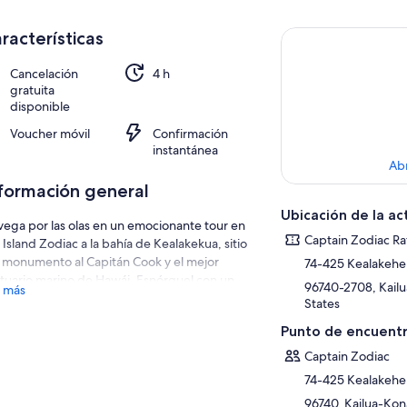
racterísticas
Cancelación
4 h
gratuita
disponible
Voucher móvil
Confirmación
instantánea
Ab
formación general
Ubicación de la ac
ega por las olas en un emocionante tour en
Captain Zodiac Ra
 Island Zodiac a la bahía de Kealakekua, sitio
 monumento al Capitán Cook y el mejor
74-425 Kealakehe 
tuario marino de Hawái. Esnórquel con un
96740-2708, Kailu
 más
o iris de peces tropicales entre hermosos
States
dines de coral en las aguas cristalinas y
Punto de encuentr
stalinas de la bahía. Disfrute de los deliciosos
adillos tropicales que se ofrecen antes de
Captain Zodiac
ir de nuevo, explorando vastas cuevas
74-425 Kealakehe
inas, tubos de lava y la escarpada belleza de
96740, Kailua-Kon