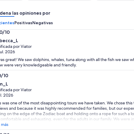
de
de
US$ 191.
US$ 80.
dena las opiniones por
por
por
adulto
adulto
cientes
Positivas
Negativas
.0/10
0
becca_L
ificada por Viator
jul. 2026
was great! We saw dolphins, whales, tuna along with all the fish we saw w
w were very knowledgeable and friendly.
0/10
0
an_L
ificada por Viator
ul. 2026
s was one of the most disappointing tours we have taken. We chose this 
iews and because it was highly recommended for families, but our exper
ting on the edge of the Zodiac boat and holding onto a rope for such a l
omfortable and exhausting, even for the adults in our family. We were i
er a tight rope for stability, but this made our feet hurt throughout the r
 más
t the captain and guide were not particularly friendly or attentive, and