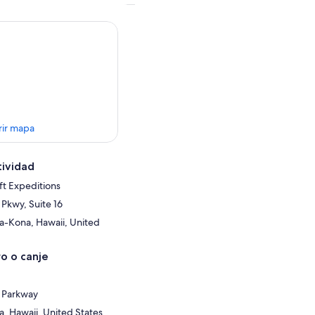
rir mapa
tividad
ft Expeditions
Pkwy, Suite 16
a-Kona, Hawaii, United
o o canje
 Parkway
a, Hawaii, United States