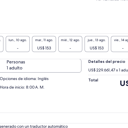
costa.
.
lun., 10 ago.
mar., 11 ago.
mié., 12 ago.
jue., 13 ago.
vie., 14 a
-
US$ 153
-
US$ 153
-
Personas
Detalles del precio
1 adulto
US$ 229.661,47 x 1 adu
Opciones de idioma: Inglés
Total
El
US
pre
Hora de inicio: 8:00 A. M.
es
de
US$ 
 generado con un traductor automático