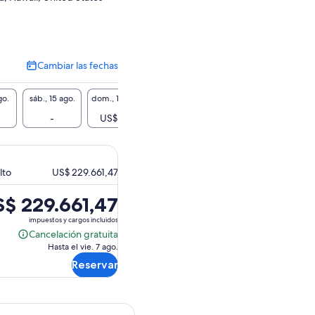
Cambiar las fechas
Cambiar
las
fechas
go.
sáb., 15 ago.
dom., 16 ago.
lun., 17 ago.
mar., 18 ago.
mié., 1
-
US$ 153
-
-
-
lto
US$ 229.661,47
$ 229.661,47
cio
impuestos y cargos incluidos
Cancelación gratuita
Cancelación
Hasta el vie. 7 ago.
gratuita
229.661,47.
Reservar