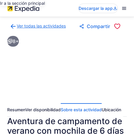
Ir a la sección principal
Descargar la app
Ver todas las actividades
Compartir
Volver
a
8+
la
página
de
resultados
de
actividades
Resumen
Ver disponibilidad
Sobre esta actividad
Ubicación
Aventura de campamento de
verano con mochila de 6 días