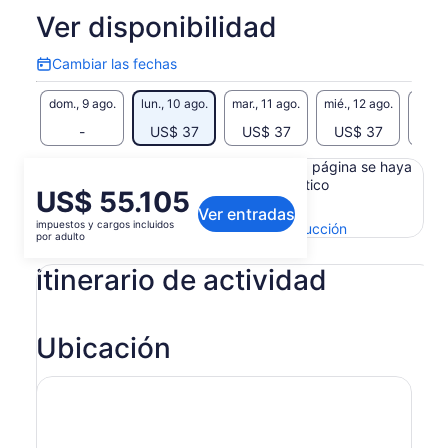
Ver disponibilidad
Cambiar las fechas
Cambiar
las
dom., 9 ago.
lun., 10 ago.
mar., 11 ago.
mié., 12 ago.
jue., 
fechas
-
US$ 37
US$ 37
US$ 37
US
Es posible que el contenido de esta página se haya
generado con un traductor automático
El
US$ 55.105
Ver el texto original (inglés)
Ver entradas
precio
impuestos y cargos incluidos
Se
Enviar comentarios sobre esta traducción
es
por adulto
abrirá
de
en
itinerario de actividad
US$ 55.105.
una
por
nueva
adulto
pestaña
Ubicación