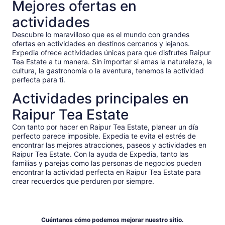
por
Mejores ofertas en
*Obtén
adulto
actividades
un
precio
Descubre lo maravilloso que es el mundo con grandes
más
ofertas en actividades en destinos cercanos y lejanos.
bajo
Expedia ofrece actividades únicas para que disfrutes Raipur
al
Tea Estate a tu manera. Sin importar si amas la naturaleza, la
seleccionar
cultura, la gastronomía o la aventura, tenemos la actividad
varias
perfecta para ti.
entradas
Actividades principales en
para
adultos
Raipur Tea Estate
Con tanto por hacer en Raipur Tea Estate, planear un día
perfecto parece imposible. Expedia te evita el estrés de
encontrar las mejores atracciones, paseos y actividades en
Raipur Tea Estate. Con la ayuda de Expedia, tanto las
familias y parejas como las personas de negocios pueden
encontrar la actividad perfecta en Raipur Tea Estate para
crear recuerdos que perduren por siempre.
Cuéntanos cómo podemos mejorar nuestro sitio.