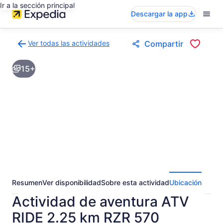
Ir a la sección principal
Descargar la app
Ver todas las actividades
Compartir
Volver
a
15+
la
página
de
resultados
de
actividades
Resumen
Ver disponibilidad
Sobre esta actividad
Ubicación
Actividad de aventura ATV
RIDE 2.25 km RZR 570