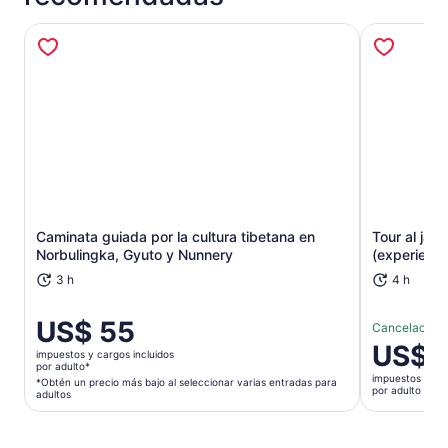
Se abrirá en una nueva pestaña
Caminata guiada por la cultura tibetana en
Tour al jar
Norbulingka, Gyuto y Nunnery
(experienc
3 h
4 h
El
US$ 55
Cancelación g
precio
El
US$ 
impuestos y cargos incluidos
es
precio
por adulto*
impuestos y car
de
*Obtén un precio más bajo al seleccionar varias entradas para
es
por adulto
adultos
US$ 55.
de
por
US$ 26.
adulto*