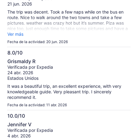
10
21 jun. 2026
The trip was decent. Took a few naps while on the bus en
route. Nice to walk around the two towns and take a few
pictures. weather was crazy hot but it’s summer. Piza was
nice too, just enough time to take some pictures and have a
drink or gelato. Tour group was pretty well organized.
Ver más
Fecha de la actividad: 20 jun. 2026
8.0/10
8.0
Grismaldy R
de
Verificada por Expedia
10
24 abr. 2026
Estados Unidos
It was a beautiful trip, an excellent experience, with very
knowledgeable guide. Very pleasant trip. I sincerely
recommend it.
Fecha de la actividad: 11 abr. 2026
10.0/10
10.0
Jennifer V
de
Verificada por Expedia
10
4 abr. 2026