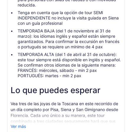
reducida.
Tenga en cuenta que la opción de tour SEMI
INDEPENDIENTE no incluye la visita guiada en Siena
con un guía profesional
TEMPORADA BAJA (del 1 de noviembre al 31 de
marzo): los idiomas inglés y español están siempre
garantizados. Para confirmar la excursión en francés
o portugués se requiere un mínimo de 4 pax
TEMPORADA ALTA (del 1 de abril al 31 de octubre):
este tour siempre está disponible en inglés y español.
Se confirman otros idiomas de la siguiente manera:
FRANCÉS: miércoles, sábado - min 2 pax
PORTUGUÉS: martes - min 2 pax
Lo que puedes esperar
Vea tres de las joyas de la Toscana en este recorrido de
un día completo por Pisa, Siena y San Gimignano desde
Florencia. Cada uno único a su manera, este tour
combinado a tres ciudades seguramente hará que sus
Ver más
vacaciones sean inolvidables.