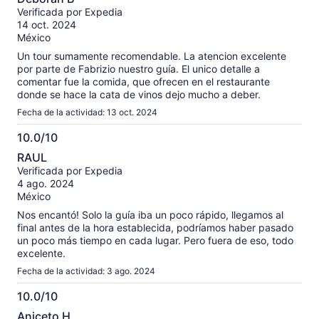
de
Verificada por Expedia
10
14 oct. 2024
México
Un tour sumamente recomendable. La atencion excelente
por parte de Fabrizio nuestro guía. El unico detalle a
comentar fue la comida, que ofrecen en el restaurante
donde se hace la cata de vinos dejo mucho a deber.
Fecha de la actividad: 13 oct. 2024
10.0/10
10.0
RAUL
de
Verificada por Expedia
10
4 ago. 2024
México
Nos encantó! Solo la guía iba un poco rápido, llegamos al
final antes de la hora establecida, podríamos haber pasado
un poco más tiempo en cada lugar. Pero fuera de eso, todo
excelente.
Fecha de la actividad: 3 ago. 2024
10.0/10
10.0
Aniceto H