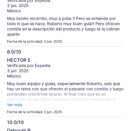
Verificada por Expedia
10
opiniones
3 jun. 2025
verificadas
México
Muy bonito recorrido, muy a prisa !! Pero se entiende por
todo lo que se hace, Roberto muy buen guía!! Pero ofrecen
comida en la descripción del producto y luego te la cobran
aparte
Fecha de la actividad: 2 jun. 2025
6.0/10
6.0
HECTOR S
de
Verificada por Expedia
10
3 jun. 2025
México
Muy buen equipo y guías, especialmente Roberto, solo que
hay un tema con que ofrecen el paquete con comida y luego
pretenden cobrártela aparte. Al final creo que es un
patrocinio de un viñedo porque a fuerza te echas todo el
discurso para comprar ahí mismo.
Ver más
Fecha de la actividad: 2 jun. 2025
10.0/10
10.0
Deborah B