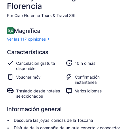
Florencia
Por Ciao Florence Tours & Travel SRL
Opiniones
Magnífica
9,0
9,0 de 10
Ver las 117 opiniones
Magnífica
Características
9.0
9.0 de 10
Ver 117
Cancelación gratuita
10 h o más
opiniones
disponible
Voucher móvil
Confirmación
instantánea
Traslado desde hoteles
Varios idiomas
seleccionados
Información general
Descubre las joyas icónicas de la Toscana
Disfruta de la compañía de un guía experto y conocedor