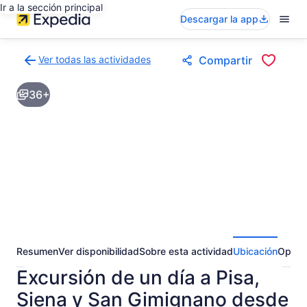
Ir a la sección principal
Descargar la app
Ver todas las actividades
Compartir
Volver
a
36+
la
página
de
resultados
de
actividades
Resumen
Ver disponibilidad
Sobre esta actividad
Ubicación
Opini
Excursión de un día a Pisa,
Siena y San Gimignano desde