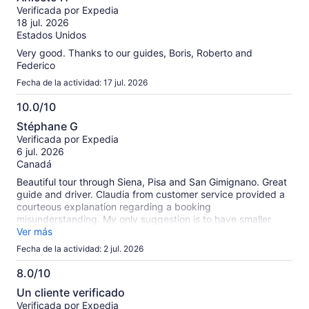
de
Verificada por Expedia
10
18 jul. 2026
Estados Unidos
Very good. Thanks to our guides, Boris, Roberto and
Federico
Fecha de la actividad: 17 jul. 2026
10.0/10
10.0
Stéphane G
de
Verificada por Expedia
10
6 jul. 2026
Canadá
Beautiful tour through Siena, Pisa and San Gimignano. Great
guide and driver. Claudia from customer service provided a
courteous explanation regarding a booking
misunderstanding. My only suggestion is to have smaller
groups.
Ver más
Fecha de la actividad: 2 jul. 2026
8.0/10
8.0
Un cliente verificado
de
Verificada por Expedia