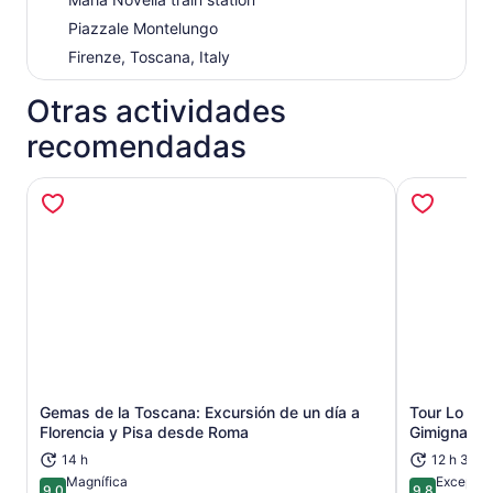
Aquí, explora la plaza principal y asegúrate de capturar
Piazzale Montelungo
la infame foto que intenta sostener la torre. Mientras nos
Firenze, Toscana, Italy
alejamos de Pisa y regresamos a Florencia, ¡disfrute de
las vistas de las ondulantes colinas toscanas!
Otras actividades
recomendadas
Gemas de la Toscana: Excursión de un día a
Tour Lo Mej
Se abrirá en una nueva pestaña
Florencia y Pisa desde Roma
Gimignano,
14 h
12 h 30 m
Magnífica
Excepcio
9.0
9.8