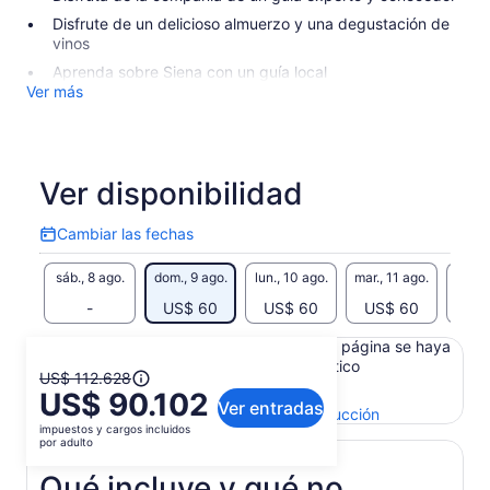
Disfrute de un delicioso almuerzo y una degustación de
vinos
Aprenda sobre Siena con un guía local
Ver más
Ver disponibilidad
Cambiar las fechas
Cambiar
las
sáb., 8 ago.
dom., 9 ago.
lun., 10 ago.
mar., 11 ago.
mié., 
fechas
-
US$ 60
US$ 60
US$ 60
US
Es posible que el contenido de esta página se haya
generado con un traductor automático
El
US$ 112.628
Ver el texto original (inglés)
US$ 90.102
precio
Ver entradas
Se
Enviar comentarios sobre esta traducción
anterior
impuestos y cargos incluidos
abrirá
era
por adulto
en
US$ 112.628
una
Qué incluye y qué no
y