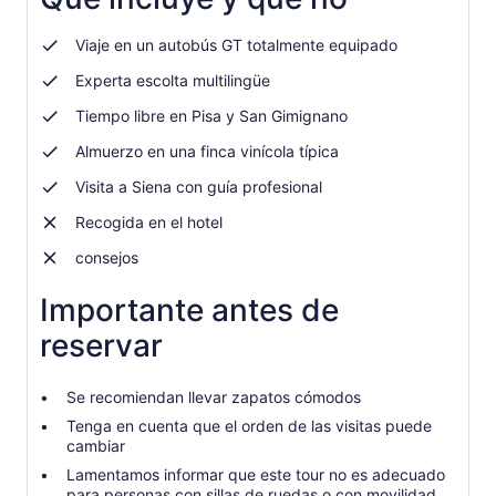
nueva
el
pestaña
actual
Viaje en un autobús GT totalmente equipado
es
Experta escolta multilingüe
US$ 90.102
por
Tiempo libre en Pisa y San Gimignano
adulto
Almuerzo en una finca vinícola típica
Visita a Siena con guía profesional
Recogida en el hotel
consejos
Importante antes de
reservar
Se recomiendan llevar zapatos cómodos
Tenga en cuenta que el orden de las visitas puede
cambiar
Lamentamos informar que este tour no es adecuado
para personas con sillas de ruedas o con movilidad