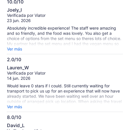
10.0/10
10.0
Joely_I
de
Verificada por Viator
10
23 jun. 2026
Absolutely incredible experience! The staff were amazing
and so friendly, and the food was lovely. You also get a
choice of options from the set menu so theres lots of choice.
My partner had the set menu and I had the vegan menu so
can cater to all dietary requirements. The dancing was lovely
Ver más
and the entertainment was great. Also the wine kept
2.0/10
flowing!! I would highly recommend this trip of youre visiting
2.0
Malta
Lauren_W
de
Verificada por Viator
10
14 jun. 2026
Would leave 0 stars if I could. Still currently waiting for
transport to pick us up for an experience that will now have
already started. We have been waiting well over an hour
outside of arranged pick up location. When asking the travel
provider we were told there’s traffic. People have since been
Ver más
picked up for the same trip who booked through a different
8.0/10
company, while we’re still waiting. Refund has been
8.0
requested and evening has been wasted.
David_L
de