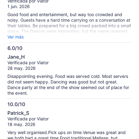
Verificada por Viator
10
1 jun. 2026
Good food and entertainment, but way too crowded and
noisy. Guests have a hard time carrying on a conversation at
their tables. Be prepared for a big crowd packed into a small
place. The Dances were interesting, but the owner seemed
to overhype them a bit, like a Las Vegas show, which was a
Ver más
distraction.
6.0/10
6.0
Jane_H
de
Verificada por Viator
10
28 may. 2026
Disappointing evening. Food was served cold. Most servers
did not seem happy. Dancing was good but not great.
Dance party at the end of the show seemed out of place for
the event.
10.0/10
10.0
Patrick_S
de
Verificada por Viator
10
18 may. 2026
Very well organised.Pick ups on time.Venue was great and
we both had a great time.Food,traditional Maltese ,but