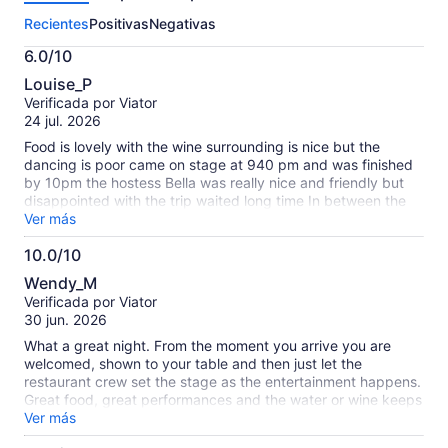
esta
Recientes
Positivas
Negativas
actividad.
Más
6.0/10
información
6.0
sobre
Louise_P
de
las
Verificada por Viator
10
opiniones
24 jul. 2026
verificadas
Food is lovely with the wine surrounding is nice but the
dancing is poor came on stage at 940 pm and was finished
by 10pm the hostess Bella was really nice and friendly but
disappointed with the trip waited long time In between the
food courses 1 hour after having our starter
Ver más
10.0/10
10.0
Wendy_M
de
Verificada por Viator
10
30 jun. 2026
What a great night. From the moment you arrive you are
welcomed, shown to your table and then just let the
restaurant crew set the stage as the entertainment happens.
Great food, great performances and the water or wine keeps
flowing. Opportunity to dance once the Maltese dancers
Ver más
have finished. A night not to be missed.