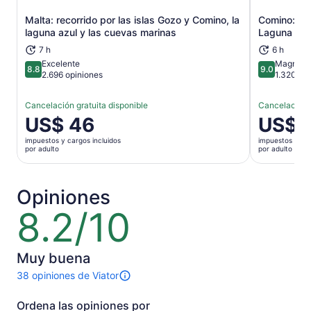
Malta: recorrido por las islas Gozo y Comino, la
Comino: rec
Se abrirá en una nueva pestaña
laguna azul y las cuevas marinas
Laguna de C
7 h
6 h
Excelente
Magnífic
8.8
9.0
8.8 de 10
9.0 de 10
2.696 opiniones
1.320 op
Cancelación gratuita disponible
Cancelación g
El
US$ 46
El
US$ 
precio
precio
impuestos y cargos incluidos
impuestos y car
es
es
por adulto
por adulto
de
de
US$ 46.
US$ 35.
por
por
Opiniones
adulto
adulto
8.2/10
8.2
de
10
Muy buena
38 opiniones de Viator
38
opiniones
Ordena las opiniones por
sobre