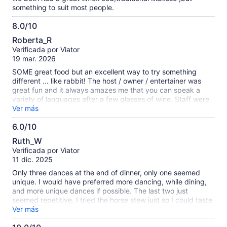
something to suit most people.
8.0/10
8.0
Roberta_R
de
Verificada por Viator
10
19 mar. 2026
SOME great food but an excellent way to try something
different ... like rabbit! The host / owner / entertainer was
great fun and it always amazes me that you can speak a
variety of languages after a few glasses of wine. Staff were
great - dancers entertaining but certainly not the highlight!
Ver más
6.0/10
6.0
Ruth_W
de
Verificada por Viator
10
11 dic. 2025
Only three dances at the end of dinner, only one seemed
unique. I would have preferred more dancing, while dining,
and more unique dances if possible. The last two just
seemed repetitive. I tried the horse stew just so I could taste
horse meat for the first time, but was worried sine the sauce
Ver más
didn't seem like something I would like (wine/beer mix