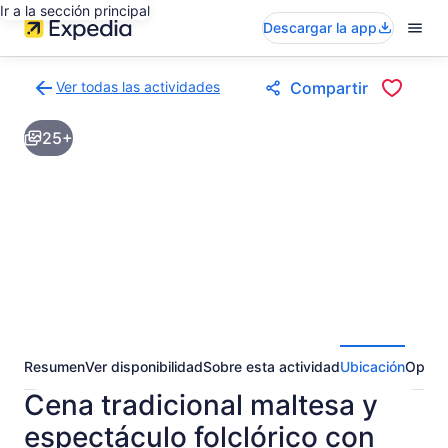
Ir a la sección principal
Descargar la app
Ver todas las actividades
Compartir
Volver
a
25+
la
página
de
resultados
de
actividades
Resumen
Ver disponibilidad
Sobre esta actividad
Ubicación
Opini
Cena tradicional maltesa y
espectáculo folclórico con