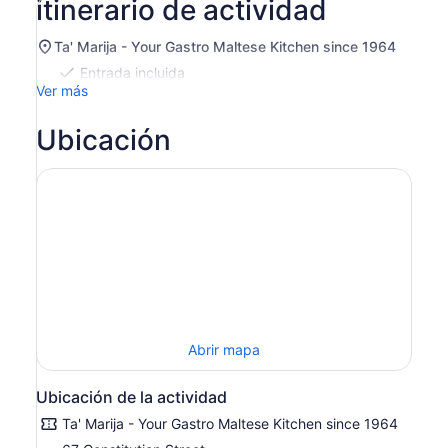
itinerario de actividad
US$ 121.029.
una
por
nueva
adulto
Ta' Marija - Your Gastro Maltese Kitchen since 1964
pestaña
Entrada incluida
Ver más
Ubicación
Abrir mapa
Ubicación de la actividad
Ta' Marija - Your Gastro Maltese Kitchen since 1964