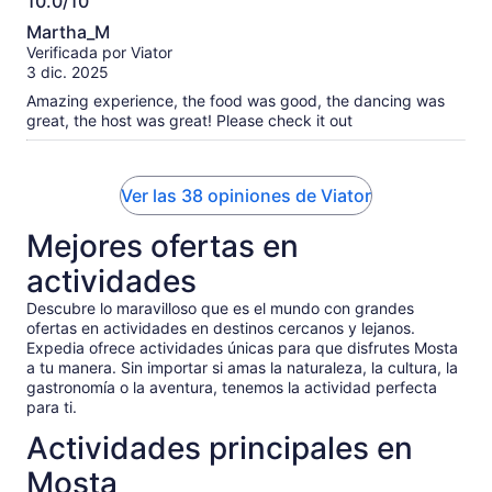
10.0/10
sauce). The meat was okay but the dish as a whole was not
10.0
to my liking. It was also very heavy so I was only able to eat
Martha_M
a few bites. The restaurant needs to learn some 'fast
de
Verificada por Viator
food/western' techniques for serving. They served
10
3 dic. 2025
everything two plates at a time (just what they could carry in
their hands rather than multiple dishes on a tray) so to serve
Amazing experience, the food was good, the dancing was
the whole group took multiple runs by multiple servers to get
great, the host was great! Please check it out
us fed. They could improve this as well. Overall an okay
night but I thought it was a bit overpriced and the dancing
part was a let down. I can't say I would NOT recommend this
Ver las 38 opiniones de Viator
but I can't say I would either. It was okay for a thing to do at
night but could stand an upgrade.
Mejores ofertas en
actividades
Descubre lo maravilloso que es el mundo con grandes
ofertas en actividades en destinos cercanos y lejanos.
Expedia ofrece actividades únicas para que disfrutes Mosta
a tu manera. Sin importar si amas la naturaleza, la cultura, la
gastronomía o la aventura, tenemos la actividad perfecta
para ti.
Actividades principales en
Mosta