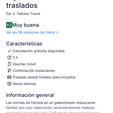
traslados
Por V. Tabone Travel
Muy buena
8.2
8.2 de 10
Ver las 38 opiniones de Viator
Características
Cancelación gratuita disponible
3 h
Voucher móvil
Confirmación instantánea
Traslado desde hoteles seleccionados
Varios idiomas
Información general
Las noches de folclore en un galardonado restaurante
familiar son una celebración verdaderamente maltesa
salpicada de mucha vida. Disfrute de una suntuosa cena