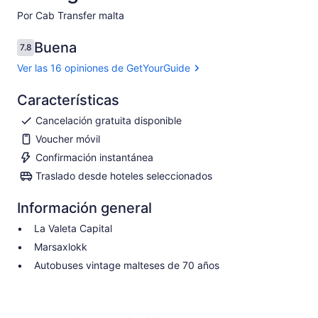
Por Cab Transfer malta
Buena
7.8
7.8 de 10
Ver las 16 opiniones de GetYourGuide
Características
Cancelación gratuita disponible
Voucher móvil
Confirmación instantánea
Traslado desde hoteles seleccionados
Información general
La Valeta Capital
Marsaxlokk
Autobuses vintage malteses de 70 años