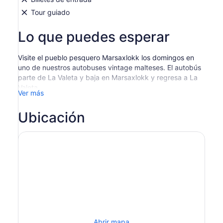
Tour guiado
Lo que puedes esperar
Visite el pueblo pesquero Marsaxlokk los domingos en
uno de nuestros autobuses vintage malteses. El autobús
parte de La Valeta y baja en Marsaxlokk y regresa a La
Valeta.
Ver más
Benefíciese de un boleto de día completo para tomar
autobuses a su tiempo libre. Tome el recorrido con estilo
Ubicación
en estos autobuses clásicos restaurados únicos, muchos
de los cuales tienen alrededor de setenta años.
El horario es el siguiente:
Saliendo de La Valeta (desde cerca de Oficina de
información turística):
09:30 - 10:40 - 12:20 - 13:20
Saliendo de Marsaxlokk (cerca del campo de fútbol):
09:55 - 11:10 - 12:50 - 13:50
Abrir mapa