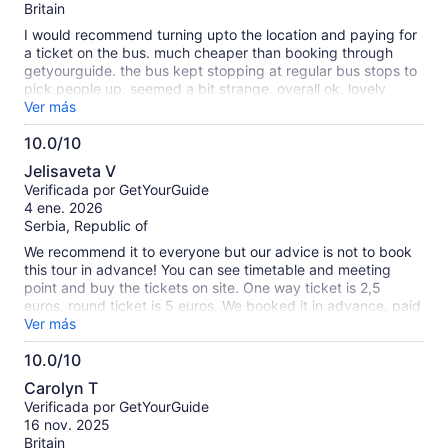
Britain
I would recommend turning upto the location and paying for
a ticket on the bus. much cheaper than booking through
getyourguide. the bus kept stopping at regular bus stops to
pick people up. seemed a bit strange. overall ok. lovely
looking busses.
Ver más
10.0/10
10.0
Jelisaveta V
de
Verificada por GetYourGuide
10
4 ene. 2026
Serbia, Republic of
We recommend it to everyone but our advice is not to book
this tour in advance! You can see timetable and meeting
point and buy the tickets on site. One way ticket is 2,5
euros, round ticket is 5 euros. We booked it in advance, paid
14 euros for two of us but we needed just one way tickets,
Ver más
because we wanted to stay longer in Marsaclokk. That
10.0/10
option was not presented to us in advance.
10.0
Carolyn T
de
Verificada por GetYourGuide
10
16 nov. 2025
Britain