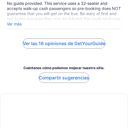
No guide provided. This service uses a 32-seater and
accepts walk-up cash passengers so pre-booking does NOT
guarantee that you will get on the bus. Be wary of first and
last buses because they may be full and this could spoil your
day. The bus itself is immaculate and well looked-after but if
Ver más
it goes wrong you may have difficulty getting your money
back and might have to resort to a local bus or taxi to return.
Ver las 16 opiniones de GetYourGuide
Cuéntanos cómo podemos mejorar nuestro sitio.
Compartir sugerencias