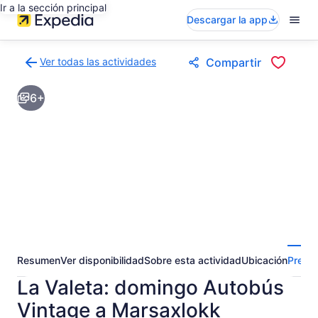
Ir a la sección principal
Descargar la app
Ver todas las actividades
Compartir
Volver
a
6+
la
página
de
resultados
de
actividades
Resumen
Ver disponibilidad
Sobre esta actividad
Ubicación
Pregun
La Valeta: domingo Autobús
Vintage a Marsaxlokk