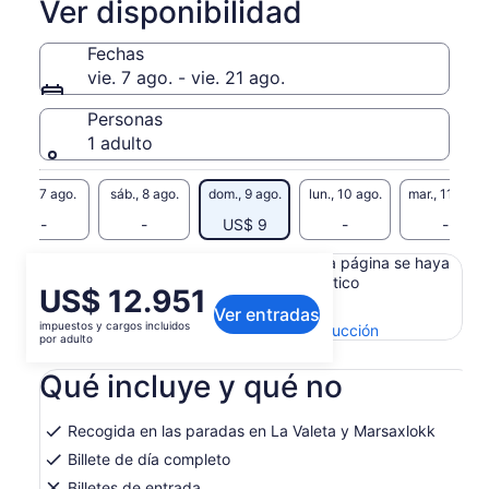
Ver disponibilidad
Fechas
vie. 7 ago. - vie. 21 ago.
Personas
1 adulto
vie., 7 ago.
sáb., 8 ago.
dom., 9 ago.
lun., 10 ago.
mar., 11 ago.
-
-
US$ 9
-
-
Es posible que el contenido de esta página se haya
generado con un traductor automático
El
US$ 12.951
Ver el texto original (inglés)
Ver entradas
precio
impuestos y cargos incluidos
Se
Enviar comentarios sobre esta traducción
es
por adulto
abrirá
de
en
Qué incluye y qué no
US$ 12.951.
una
por
nueva
adulto
pestaña
Recogida en las paradas en La Valeta y Marsaxlokk
Billete de día completo
Billetes de entrada