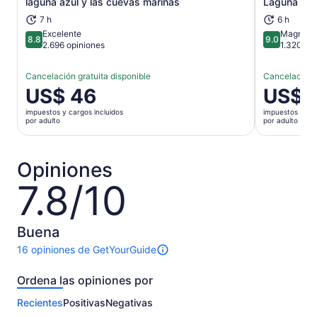
laguna azul y las cuevas marinas
Laguna de C
7 h
6 h
Excelente
Magnífic
8.8
9.0
8.8 de 10
9.0 de 10
2.696 opiniones
1.320 op
Cancelación gratuita disponible
Cancelación g
El
US$ 46
El
US$ 
precio
precio
impuestos y cargos incluidos
impuestos y car
es
es
por adulto
por adulto
de
de
US$ 46.
US$ 35.
por
por
Opiniones
adulto
adulto
7.8/10
7.8
de
10
Buena
16 opiniones de GetYourGuide
16
opiniones
Ordena las opiniones por
sobre
esta
Recientes
Positivas
Negativas
actividad.