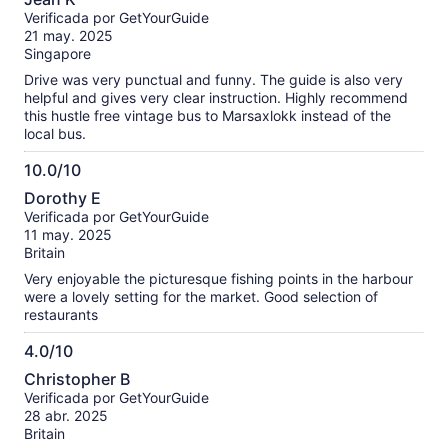
de
Verificada por GetYourGuide
10
21 may. 2025
Singapore
Drive was very punctual and funny. The guide is also very
helpful and gives very clear instruction. Highly recommend
this hustle free vintage bus to Marsaxlokk instead of the
local bus.
10.0/10
10.0
Dorothy E
de
Verificada por GetYourGuide
10
11 may. 2025
Britain
Very enjoyable the picturesque fishing points in the harbour
were a lovely setting for the market. Good selection of
restaurants
4.0/10
4.0
Christopher B
de
Verificada por GetYourGuide
10
28 abr. 2025
Britain