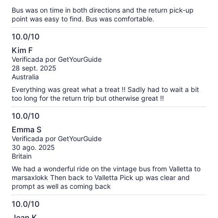
Bus was on time in both directions and the return pick-up
point was easy to find. Bus was comfortable.
10.0/10
10.0
Kim F
de
Verificada por GetYourGuide
10
28 sept. 2025
Australia
Everything was great what a treat !! Sadly had to wait a bit
too long for the return trip but otherwise great !!
10.0/10
10.0
Emma S
de
Verificada por GetYourGuide
10
30 ago. 2025
Britain
We had a wonderful ride on the vintage bus from Valletta to
marsaxlokk Then back to Valletta Pick up was clear and
prompt as well as coming back
10.0/10
10.0
Jean K