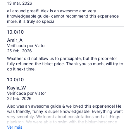
10
13 mar. 2026
all around great!! Alex is an awesome and very
knowledgeable guide- cannot recommend this experience
more, it is truly so special
10.0/10
10.0
Amir_A
de
Verificada por Viator
10
25 feb. 2026
Weather did not allow us to participate, but the proprietor
fully refunded the ticket price. Thank you so much, will try to
do it next time.
10.0/10
10.0
Kayla_W
de
Verificada por Viator
10
22 feb. 2026
Alex was an awesome guide & we loved this experience! He
was friendly, funny & super knowledgeable. Everything went
very smoothly. We learnt about constellations and all things
plankton. We were able to swim with the bioluminescence
which was incredible! Highly recommend.
Ver más