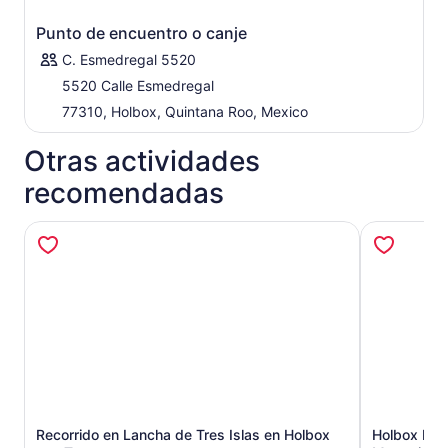
Punto de encuentro o canje
C. Esmedregal 5520
5520 Calle Esmedregal
77310, Holbox, Quintana Roo, Mexico
Otras actividades
recomendadas
Recorrido en Lancha de Tres Islas en Holbox
Holbox Plu
Se abrirá en una nueva pestaña