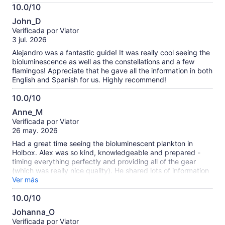
Más
10.0/10
información
10.0
sobre
John_D
de
las
Verificada por Viator
10
opiniones
3 jul. 2026
verificadas
Alejandro was a fantastic guide! It was really cool seeing the
bioluminescence as well as the constellations and a few
flamingos! Appreciate that he gave all the information in both
English and Spanish for us. Highly recommend!
10.0/10
10.0
Anne_M
de
Verificada por Viator
10
26 may. 2026
Had a great time seeing the bioluminescent plankton in
Holbox. Alex was so kind, knowledgeable and prepared -
timing everything perfectly and providing all of the gear
(which was really nice quality). He shared lots of information
about the plankton and the stars/constellations and even
Ver más
captured some great photos and videos that he shared with
10.0/10
us after.
10.0
Johanna_O
de
Verificada por Viator