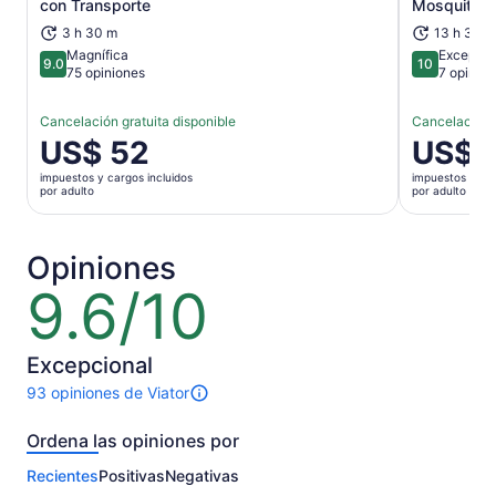
con Transporte
Mosquito
3 h 30 m
13 h 30 m
Magnífica
Excepcio
9.0
10
9.0 de 10
10 de 10
75 opiniones
7 opinio
Cancelación gratuita disponible
Cancelación g
El
US$ 52
El
US$ 
precio
precio
impuestos y cargos incluidos
impuestos y car
es
es
por adulto
por adulto
de
de
US$ 52.
US$ 180.
por
por
Opiniones
adulto
adulto
9.6/10
9.6
de
10
Excepcional
93 opiniones de Viator
93
opiniones
Ordena las opiniones por
sobre
esta
Recientes
Positivas
Negativas
actividad.