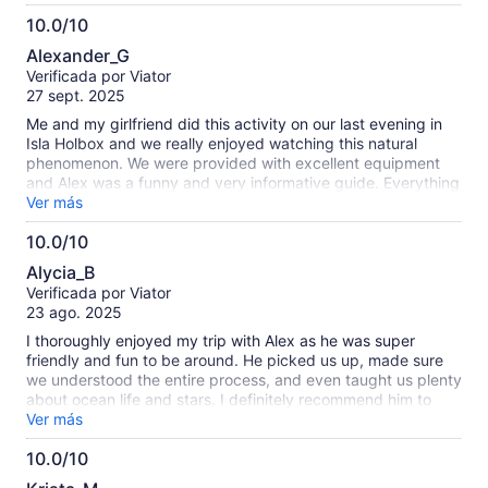
10.0/10
10.0
Alexander_G
de
Verificada por Viator
10
27 sept. 2025
Me and my girlfriend did this activity on our last evening in
Isla Holbox and we really enjoyed watching this natural
phenomenon. We were provided with excellent equipment
and Alex was a funny and very informative guide. Everything
was super well organised and we had plenty of time to enjoy
Ver más
the beauty of the bioluminescent plankton. We heavily
10.0/10
recommend doing this activity and thanks again to Alex for
10.0
an amazing experience :)
Alycia_B
de
Verificada por Viator
10
23 ago. 2025
I thoroughly enjoyed my trip with Alex as he was super
friendly and fun to be around. He picked us up, made sure
we understood the entire process, and even taught us plenty
about ocean life and stars. I definitely recommend him to
anyone wanting to experience the bioluminescence.
Ver más
10.0/10
10.0