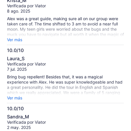
Krista_M
de
Verificada por Viator
10
8 ago. 2025
Alex was a great guide, making sure all on our group were
taken care of. The time shifted to 3 am to avoid a near full
moon. My teen girls were worried about the bugs and the
muck you have to navigate but all worth it when the magic of
these neon creatures comes to life. The weird timing almost
Ver más
made it feel even more special and fun! We learned that the
10.0/10
blue luminescence is the most amazing!!
10.0
Laura_S
de
Verificada por Viator
10
7 jul. 2025
Bring bug repellent! Besides that, it was a magical
experience with Alex. He was super knowledgeable and had
a great personality. He did the tour in English and Spanish
which we really appreciated. We were a family of 5 ranging
from 9-41. Everyone loved it.
Ver más
10.0/10
10.0
Sandra_M
de
Verificada por Viator
10
2 may. 2025