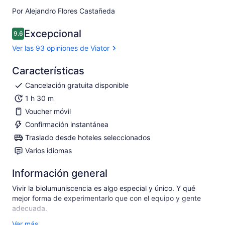
Por Alejandro Flores Castañeda
Excepcional
9.6
9.6 de 10
Ver las 93 opiniones de Viator
Características
Cancelación gratuita disponible
1 h 30 m
Voucher móvil
Confirmación instantánea
Traslado desde hoteles seleccionados
Varios idiomas
Información general
Vivir la biolumuniscencia es algo especial y único. Y qué
mejor forma de experimentarlo que con el equipo y gente
adecuada.
Con nosotros experimentará la forma más segura y divertida
Ver más