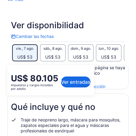
para disfrutar la bioluminiscencia en de la isla. Es algo que no
debe faltar en su visita.
Ofrecemos métodos de sanitización adecuados, garantía de
Ver disponibilidad
gastos médicos menores hasta cinco mil pesos y en caso de
que la bioluminiscencia no sea observable durante su tour, le
Cambiar las fechas
ofrecemos reagendar la fecha o le reembolsamos su dinero.
Cambiar
las
vie., 7 ago.
sáb., 8 ago.
dom., 9 ago.
lun., 10 ago.
mar., 
fechas
US$ 53
US$ 53
US$ 53
US$ 53
US
Es posible que el contenido de esta página se haya
generado con un traductor automático
El
US$ 80.105
Ver el texto original (inglés)
Ver entradas
precio
impuestos y cargos incluidos
Se
Enviar comentarios sobre esta traducción
es
por adulto
abrirá
de
en
US$ 80.105.
una
Qué incluye y qué no
por
nueva
adulto
pestaña
Traje de neopreno largo, máscara para mosquitos,
zapatos especiales para el agua y máscaras
profesionales de esnórquel