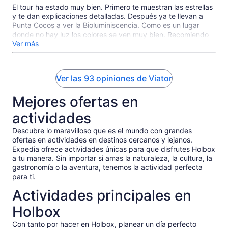
El tour ha estado muy bien. Primero te muestran las estrellas
y te dan explicaciones detalladas. Después ya te llevan a
Punta Cocos a ver la Bioluminiscencia. Como es un lugar
donde no hay luz los colores se ven muy bien. Recomiendo
mucho este tour porque es una experiencia que debe
Ver más
vivirse. Además te prestan un neopreno y unos zapatos de
agua para que la experiéncia se viva mejor y el agua fria no
sea un problema. Sin duda volvería a reservar este tour
Ver las 93 opiniones de Viator
porque el guia es muy profesional y la actividad es muy
inmersiva.
Mejores ofertas en
actividades
Descubre lo maravilloso que es el mundo con grandes
ofertas en actividades en destinos cercanos y lejanos.
Expedia ofrece actividades únicas para que disfrutes Holbox
a tu manera. Sin importar si amas la naturaleza, la cultura, la
gastronomía o la aventura, tenemos la actividad perfecta
para ti.
Actividades principales en
Holbox
Con tanto por hacer en Holbox, planear un día perfecto