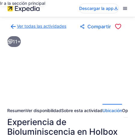
Ir a la sección principal
Descargar la app
Ver todas las actividades
Compartir
Volver
a
11+
la
página
de
resultados
de
actividades
Resumen
Ver disponibilidad
Sobre esta actividad
Ubicación
Opini
Experiencia de
Bioluminiscencia en Holbox