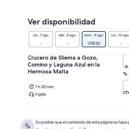
tom
par
de 
Ver disponibilidad
Sal
Hor
vie., 7 ago.
sáb., 8 ago.
dom., 9 ago.
lun., 10 ago
tra
-
-
US$ 52
-
Hor
tra
Crucero de Sliema a Gozo,
Comino y Laguna Azul en la
Seg
Hermosa Malta
IMP
azu
7 h 30 min
13.
Inglés
Es posible que el contenido de esta página se haya