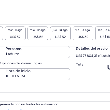
ar el sol, bucear etc… Después de nuestra
ada en la Laguna Azul, visitaremos las cuevas
Comino y navegaremos de regreso a Sliema.
idas:
ario de invierno : salida del ferry de Sliema,
.
mar., 11 ago.
mié., 12 ago.
jue., 13 ago.
vie., 14 ago.
sáb., 15 a
nsbordadores 4 a las 10h y regresos a las 17h
US$ 52
US$ 52
US$ 52
US$ 52
US$ 5
ario de verano : salida del ferry de Sliema,
nsbordadores 4 :
Personas
Detalles del precio
Primera salida a las 10h y regreso a las 17.30h
1 adulto
US$ 77.804,31 x 1 adul
unda salida a las 10.30h y regreso a las 17.30h
Opciones de idioma: Inglés
ORTANTE : Para bajar del barco en la laguna
Total
El
l de Comino, elija la franja horaria de la tarde
p
Hora de inicio
31 - 17.30. Esto es obligatorio
e
10:00 A. M.
d
U
 generado con un traductor automático