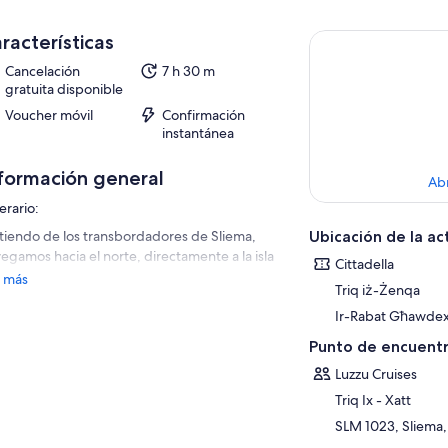
racterísticas
Cancelación
7 h 30 m
gratuita disponible
Voucher móvil
Confirmación
instantánea
formación general
Ab
nerario:
tiendo de los transbordadores de Sliema,
Ubicación de la ac
egamos hacia el norte, directamente a la isla
Cittadella
mana Gozo. Paramos en el puerto de Mgarr
 más
Triq iż-Żenqa
 puerto principal de Gozo) donde
rdaremos uno de nuestros autobuses que lo
Ir-Rabat Għawdex
vará a la bahía de Xlendi, y luego a Victoria
Punto de encuentr
a ver la Ciudadela (Ciudad Vieja Fortificada).
Luzzu Cruises
 la tarde, una vez más abordaremos el Buque
Triq Ix - Xatt
Cruceros Luzzu y nos dirigiremos a la isla de
ino, donde haremos una parada en las aguas
SLM 1023, Sliema,
stalinas de la famosa Laguna Azul para nadar,