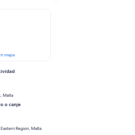
rir mapa
tividad
, Malta
o o canje
 Eastern Region, Malta