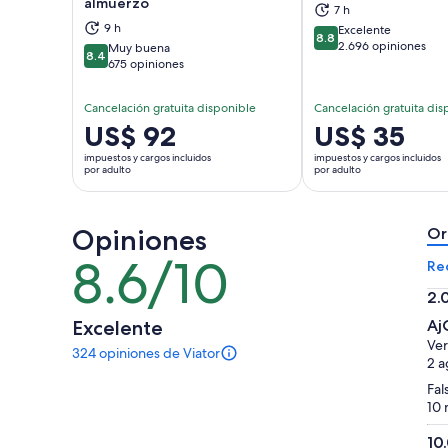
Se abrirá en una nueva pestaña
Se a
almuerzo
7 h
9 h
Excelente
8.8
8.8 de 10
2.696 opiniones
Muy buena
8.4
8.4 de 10
675 opiniones
Cancelación gratuita disponible
Cancelación gratuita dis
El
US$ 92
El
US$ 35
precio
precio
impuestos y cargos incluidos
impuestos y cargos incluidos
es
es
por adulto
por adulto
de
de
US$ 92.
US$ 35.
Opiniones
por
por
Or
adulto
adulto
8.6/10
8.6
Re
de
2.
10
2.
Excelente
Aj
de
Ver
324 opiniones de Viator
10
324
2 a
opiniones
Fal
sobre
10 
esta
actividad.
10