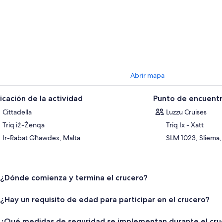
Abrir mapa
icación de la actividad
Punto de encuentr
Cittadella
Luzzu Cruises
Triq iż-Żenqa
Triq Ix - Xatt
Ir-Rabat Għawdex, Malta
SLM 1023, Sliema,
¿Dónde comienza y termina el crucero?
¿Hay un requisito de edad para participar en el crucero?
¿Qué medidas de seguridad se implementan durante el cru