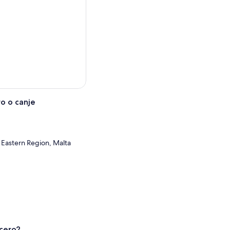
o o canje
 Eastern Region, Malta
cero?