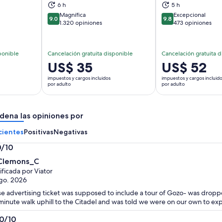
brirá en una nueva pestaña
Se abrirá en una nueva pestaña
Se
6 h
5 h
Magnífica
Excepcional
9.0
9.8
9.0 de 10
9.8 de 10
1.320 opiniones
473 opiniones
ponible
Cancelación gratuita disponible
Cancelación gratuita d
El
US$ 35
El
US$ 52
precio
precio
impuestos y cargos incluidos
impuestos y cargos incluid
es
es
por adulto
por adulto
de
de
US$ 35.
US$ 52.
dena las opiniones por
por
por
adulto
adulto
cientes
Positivas
Negativas
0/10
0
Clemons_C
ificada por Viator
go. 2026
se advertising ticket was supposed to include a tour of Gozo- was dropp
minute walk uphill to the Citadel and was told we were on our own to exp
.0/10