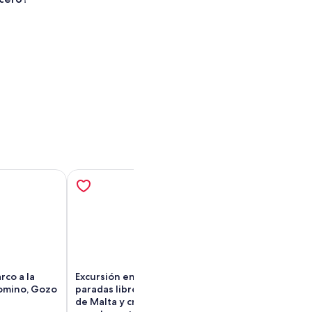
rco a la
Excursión en autobús con
Malta: tour por l
omino, Gozo
paradas libres por la ciudad
ciudades fortif
de Malta y crucero opcional
incluye viaje en