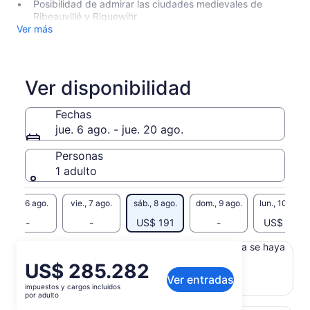
Posibilidad de admirar las ciudades medievales de
Ribeauvillé y Riquewihr
Ver más
Ver disponibilidad
Fechas
jue. 6 ago. - jue. 20 ago.
Personas
1 adulto
jue., 6 ago.
vie., 7 ago.
sáb., 8 ago.
dom., 9 ago.
lun., 10 ago.
-
-
US$ 191
-
US$ 191
Es posible que el contenido de esta página se haya
generado con un traductor automático
El
US$ 285.282
Ver el texto original (inglés)
Ver entradas
precio
impuestos y cargos incluidos
Se
Enviar comentarios sobre esta traducción
es
por adulto
abrirá
de