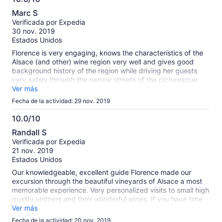
información
10.0
sobre
Marc S
de
las
Verificada por Expedia
10
opiniones
30 nov. 2019
verificadas
Estados Unidos
Florence is very engaging, knows the characteristics of the
Alsace (and other) wine region very well and gives good
background history of the region while driving her guests
very safely through the narrow streets of the picturesque
villages on the wine road. We had an excellent time! The
Ver más
restaurant that she recommended for us in Riquewihr
Fecha de la actividad: 29 nov. 2019
(D’Brendel Stub) was perfect! We didn’t mind the rainy
weather at all.
10.0/10
10.0
Randall S
de
Verificada por Expedia
10
21 nov. 2019
Estados Unidos
Our knowledgeable, excellent guide Florence made our
excursion through the beautiful vineyards of Alsace a most
memorable experience. Very personalized visits to small high
quality vintners and their wonderful wines. If you have time
while in Alsace I recommend this guided tour without
Ver más
reservation.
Fecha de la actividad: 20 nov. 2019