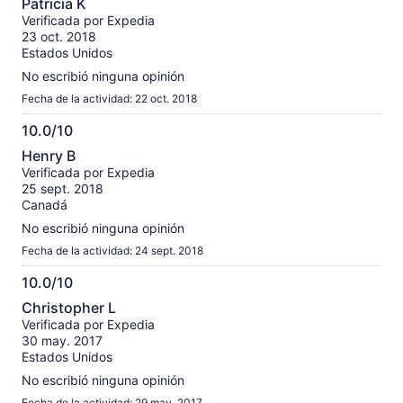
Patricia K
de
Verificada por Expedia
10
23 oct. 2018
Estados Unidos
No escribió ninguna opinión
Fecha de la actividad: 22 oct. 2018
10.0/10
10.0
Henry B
de
Verificada por Expedia
10
25 sept. 2018
Canadá
No escribió ninguna opinión
Fecha de la actividad: 24 sept. 2018
10.0/10
10.0
Christopher L
de
Verificada por Expedia
10
30 may. 2017
Estados Unidos
No escribió ninguna opinión
Fecha de la actividad: 29 may. 2017