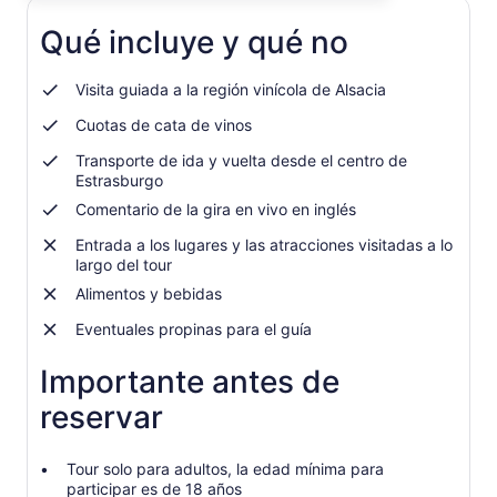
en
US$ 285.282.
una
Qué incluye y qué no
por
nueva
adulto
pestaña
Visita guiada a la región vinícola de Alsacia
Cuotas de cata de vinos
Transporte de ida y vuelta desde el centro de
Estrasburgo
Comentario de la gira en vivo en inglés
Entrada a los lugares y las atracciones visitadas a lo
largo del tour
Alimentos y bebidas
Eventuales propinas para el guía
Importante antes de
reservar
Tour solo para adultos, la edad mínima para
participar es de 18 años