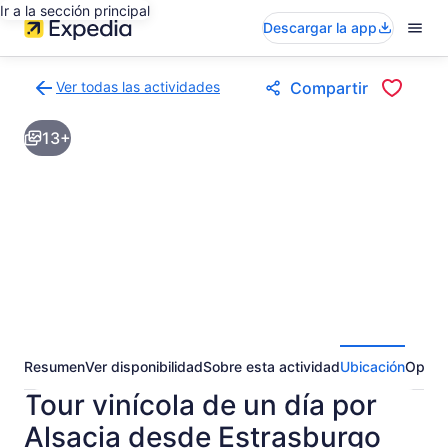
Ir a la sección principal
Descargar la app
Ver todas las actividades
Compartir
Volver
a
13+
la
página
de
resultados
de
actividades
Resumen
Ver disponibilidad
Sobre esta actividad
Ubicación
Opini
Tour vinícola de un día por
Alsacia desde Estrasburgo