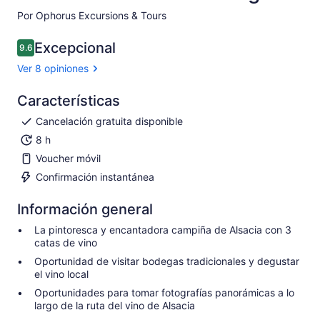
Por Ophorus Excursions & Tours
Excepcional
9.6
9.6 de 10
Ver 8 opiniones
Características
Cancelación gratuita disponible
8 h
Voucher móvil
Confirmación instantánea
Información general
La pintoresca y encantadora campiña de Alsacia con 3
catas de vino
Oportunidad de visitar bodegas tradicionales y degustar
el vino local
Oportunidades para tomar fotografías panorámicas a lo
largo de la ruta del vino de Alsacia