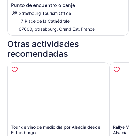
vinícola de Ribeauvillé y Riquewihr. Déjese sorprender
Punto de encuentro o canje
por la belleza de estos 2 pueblos medievales, y también
es aquí donde podrá disfrutar de una sesión de
Strasbourg Tourism Office
degustación por la tarde en una de las bodegas más
17 Place de la Cathédrale
selectas. Termine el recorrido con esta nota alta y
67000, Strasbourg, Grand Est, France
regrese a Estrasburgo.
Otras actividades
recomendadas
Tour de vino de medio día por Alsacia desde
Rallye Voitu
Se abrirá en una nueva pestaña
Estrasburgo
Alsacia