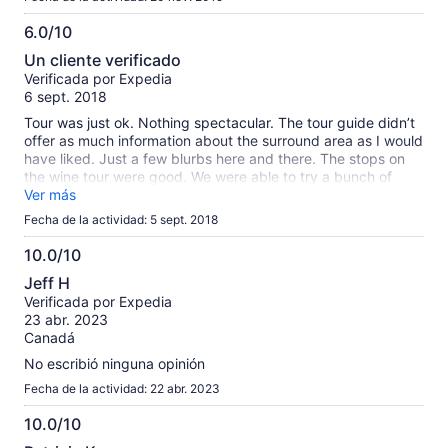
6.0/10
6.0
Un cliente verificado
de
Verificada por Expedia
10
6 sept. 2018
Tour was just ok. Nothing spectacular. The tour guide didn’t
offer as much information about the surround area as I would
have liked. Just a few blurbs here and there. The stops on
the wine tour were good. We were able to try a bunch of
different wines from the area.
Ver más
Fecha de la actividad: 5 sept. 2018
10.0/10
10.0
Jeff H
de
Verificada por Expedia
10
23 abr. 2023
Canadá
No escribió ninguna opinión
Fecha de la actividad: 22 abr. 2023
10.0/10
10.0