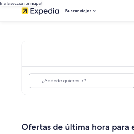
Ir a la sección principal
Buscar viajes
Viaja
con
Expedia:
busca
¿Adónde quieres ir?
hoteles,
autos
de
Ofertas de última hora para 