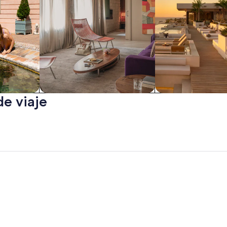
de viaje
Departamentos
Todo incluido
 Beach
San Diego