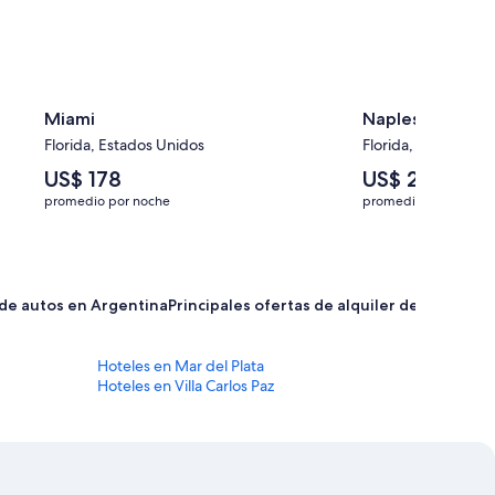
Miami
Naples
Florida, Estados Unidos
Florida, Estados Un
El
El
US$ 178
US$ 258
precio
precio
promedio por noche
promedio por noche
promedio
promedio
por
por
noche
noche
es
es
de
de
r de autos en Argentina
Principales ofertas de alquiler de autos in
US$ 178
US$ 258
Hoteles en Mar del Plata
Hoteles en Villa Carlos Paz