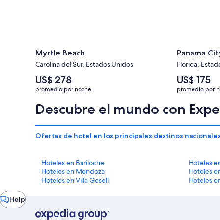
Myrtle Beach
Panama Cit
Carolina del Sur, Estados Unidos
Florida, Esta
El
El
US$ 278
US$ 175
precio
precio
promedio por noche
promedio por 
promedio
promedio
por
por
Descubre el mundo con Expe
noche
noche
es
es
de
de
Ofertas de hotel en los principales destinos nacionale
US$ 278
US$ 175
Hoteles en Bariloche
Hoteles e
Hoteles en Mendoza
Hoteles en
Hoteles en Villa Gesell
Hoteles e
Chat
Help
window