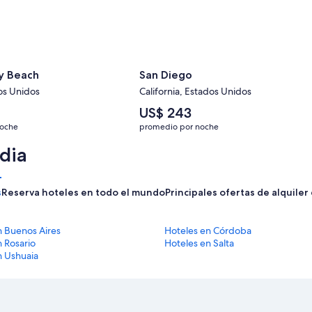
y Beach
San Diego
dos Unidos
California, Estados Unidos
El
US$ 243
precio
noche
promedio por noche
promedio
por
dia
noche
es
de
s
Reserva hoteles en todo el mundo
Principales ofertas de alquile
US$ 243
n Buenos Aires
Hoteles en Córdoba
 Rosario
Hoteles en Salta
n Ushuaia