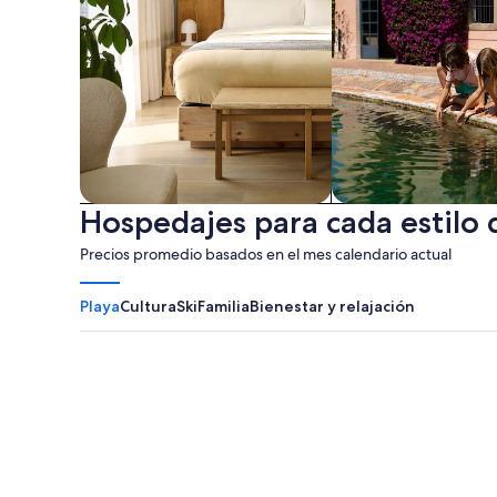
Hospedajes para cada estilo 
Apart-hoteles
Familias
Precios promedio basados en el mes calendario actual
Playa
Cultura
Ski
Familia
Bienestar y relajación
Myrtle Beach
Panama City